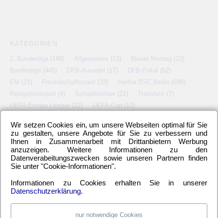
KATEGORIEN
2. Bundesliga
(148)
Allgemeines
(23)
Blauer Montag
(22)
Bundesliga
(445)
DFB-Auswahl
(17)
DFB-Pokal
(62)
EM
(21)
Freundschaftsspiel
(22)
Hertha BSC Berlin
(699)
Relegationsspiel
(4)
Schiedsrichter
(21)
Transfers
(7)
UEFA Europa League
(22)
UEFA-Cup
(12)
Wir setzen Cookies ein, um unsere Webseiten optimal für Sie
zu gestalten, unsere Angebote für Sie zu verbessern und
Ihnen in Zusammenarbeit mit Drittanbietern Werbung
META
anzuzeigen. Weitere Informationen zu den
Datenverabeitungszwecken sowie unseren Partnern finden
Anmelden
Eintrags-Feed
Kommentar-Feed
WordPress.org
Sie unter "Cookie-Informationen".
Informationen zu Cookies erhalten Sie in unserer
Datenschutzerklärung
.
nur notwendige Cookies