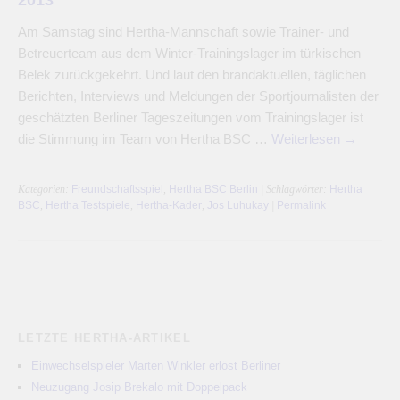
Am Samstag sind Hertha-Mannschaft sowie Trainer- und
Betreuerteam aus dem Winter-Trainingslager im türkischen
Belek zurückgekehrt. Und laut den brandaktuellen, täglichen
Berichten, Interviews und Meldungen der Sportjournalisten der
geschätzten Berliner Tageszeitungen vom Trainingslager ist
die Stimmung im Team von Hertha BSC …
Weiterlesen
→
Kategorien:
Freundschaftsspiel
,
Hertha BSC Berlin
| Schlagwörter:
Hertha
BSC
,
Hertha Testspiele
,
Hertha-Kader
,
Jos Luhukay
|
Permalink
LETZTE HERTHA-ARTIKEL
Einwechselspieler Marten Winkler erlöst Berliner
Neuzugang Josip Brekalo mit Doppelpack