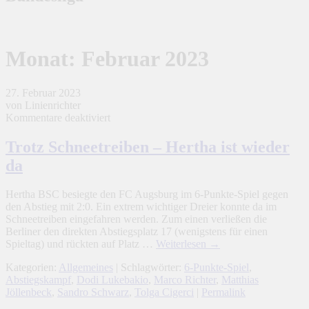
Monat:
Februar 2023
27. Februar 2023
von Linienrichter
für
Kommentare deaktiviert
Trotz
Schneetreiben
Trotz Schneetreiben – Hertha ist wieder
–
da
Hertha
ist
wieder
Hertha BSC besiegte den FC Augsburg im 6-Punkte-Spiel gegen
da
den Abstieg mit 2:0. Ein extrem wichtiger Dreier konnte da im
Schneetreiben eingefahren werden. Zum einen verließen die
Berliner den direkten Abstiegsplatz 17 (wenigstens für einen
Spieltag) und rückten auf Platz …
Weiterlesen
→
Kategorien:
Allgemeines
| Schlagwörter:
6-Punkte-Spiel
,
Abstiegskampf
,
Dodi Lukebakio
,
Marco Richter
,
Matthias
Jöllenbeck
,
Sandro Schwarz
,
Tolga Cigerci
|
Permalink