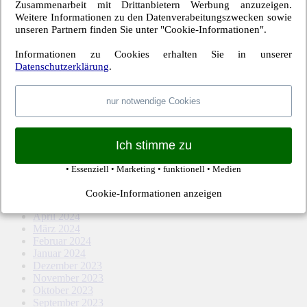
Zusammenarbeit mit Drittanbietern Werbung anzuzeigen.
Februar 2026
Weitere Informationen zu den Datenverabeitungszwecken sowie
Dezember 2025
unseren Partnern finden Sie unter "Cookie-Informationen".
November 2025
Oktober 2025
Informationen zu Cookies erhalten Sie in unserer
September 2025
Datenschutzerklärung
.
August 2025
Mai 2025
April 2025
nur notwendige Cookies
März 2025
Februar 2025
Januar 2025
Dezember 2024
Ich stimme zu
November 2024
Oktober 2024
• Essenziell • Marketing • funktionell • Medien
September 2024
August 2024
Cookie-Informationen anzeigen
Mai 2024
April 2024
März 2024
Februar 2024
Januar 2024
Dezember 2023
November 2023
Oktober 2023
September 2023