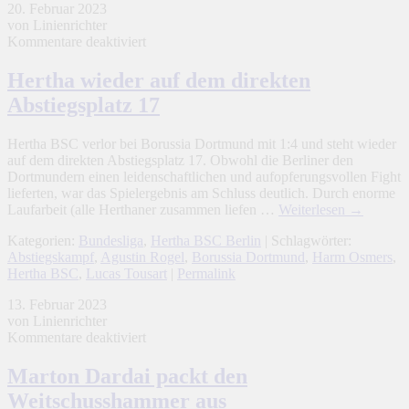
20. Februar 2023
von Linienrichter
für
Kommentare deaktiviert
Hertha
wieder
Hertha wieder auf dem direkten
auf
Abstiegsplatz 17
dem
direkten
Abstiegsplatz
Hertha BSC verlor bei Borussia Dortmund mit 1:4 und steht wieder
17
auf dem direkten Abstiegsplatz 17. Obwohl die Berliner den
Dortmundern einen leidenschaftlichen und aufopferungsvollen Fight
lieferten, war das Spielergebnis am Schluss deutlich. Durch enorme
Laufarbeit (alle Herthaner zusammen liefen …
Weiterlesen
→
Kategorien:
Bundesliga
,
Hertha BSC Berlin
| Schlagwörter:
Abstiegskampf
,
Agustin Rogel
,
Borussia Dortmund
,
Harm Osmers
,
Hertha BSC
,
Lucas Tousart
|
Permalink
13. Februar 2023
von Linienrichter
für
Kommentare deaktiviert
Marton
Dardai
Marton Dardai packt den
packt
Weitschusshammer aus
den