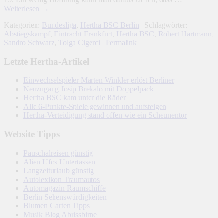
Weiterlesen
→
Kategorien:
Bundesliga
,
Hertha BSC Berlin
| Schlagwörter:
Abstiegskampf
,
Eintracht Frankfurt
,
Hertha BSC
,
Robert Hartmann
,
Sandro Schwarz
,
Tolga Cigerci
|
Permalink
Letzte Hertha-Artikel
Einwechselspieler Marten Winkler erlöst Berliner
Neuzugang Josip Brekalo mit Doppelpack
Hertha BSC kam unter die Räder
Alle 6-Punkte-Spiele gewinnen und aufsteigen
Hertha-Verteidigung stand offen wie ein Scheunentor
Website Tipps
Pauschalreisen günstig
Alien Ufos Untertassen
Langzeiturlaub günstig
Autolexikon Traumautos
Automagazin Raumschiffe
Berlin Sehenswürdigkeiten
Blumen Garten Tipps
Musik Blog Abrissbirne