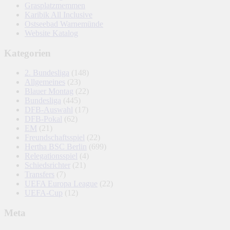
Grasplatzmemmen
Karibik All Inclusive
Ostseebad Warnemünde
Website Katalog
Kategorien
2. Bundesliga
(148)
Allgemeines
(23)
Blauer Montag
(22)
Bundesliga
(445)
DFB-Auswahl
(17)
DFB-Pokal
(62)
EM
(21)
Freundschaftsspiel
(22)
Hertha BSC Berlin
(699)
Relegationsspiel
(4)
Schiedsrichter
(21)
Transfers
(7)
UEFA Europa League
(22)
UEFA-Cup
(12)
Meta