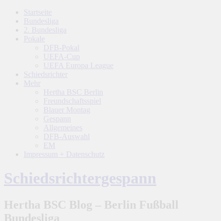
Startseite
Bundesliga
2. Bundesliga
Pokale
DFB-Pokal
UEFA-Cup
UEFA Europa League
Schiedsrichter
Mehr
Hertha BSC Berlin
Freundschaftsspiel
Blauer Montag
Gespann
Allgemeines
DFB-Auswahl
EM
Impressum + Datenschutz
Schiedsrichtergespann
Hertha BSC Blog – Berlin Fußball
Bundesliga