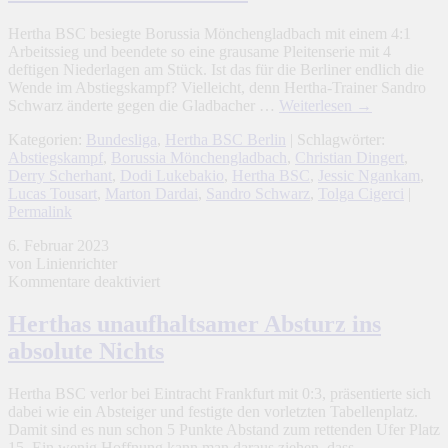
Weitschusshammer
aus
Hertha BSC besiegte Borussia Mönchengladbach mit einem 4:1
Arbeitssieg und beendete so eine grausame Pleitenserie mit 4
deftigen Niederlagen am Stück. Ist das für die Berliner endlich die
Wende im Abstiegskampf? Vielleicht, denn Hertha-Trainer Sandro
Schwarz änderte gegen die Gladbacher …
Weiterlesen
→
Kategorien:
Bundesliga
,
Hertha BSC Berlin
| Schlagwörter:
Abstiegskampf
,
Borussia Mönchengladbach
,
Christian Dingert
,
Derry Scherhant
,
Dodi Lukebakio
,
Hertha BSC
,
Jessic Ngankam
,
Lucas Tousart
,
Marton Dardai
,
Sandro Schwarz
,
Tolga Cigerci
|
Permalink
6. Februar 2023
von Linienrichter
für
Kommentare deaktiviert
Herthas
unaufhaltsamer
Herthas unaufhaltsamer Absturz ins
Absturz
absolute Nichts
ins
absolute
Nichts
Hertha BSC verlor bei Eintracht Frankfurt mit 0:3, präsentierte sich
dabei wie ein Absteiger und festigte den vorletzten Tabellenplatz.
Damit sind es nun schon 5 Punkte Abstand zum rettenden Ufer Platz
15. Ein wenig Hoffnung kann man daraus ziehen, dass …