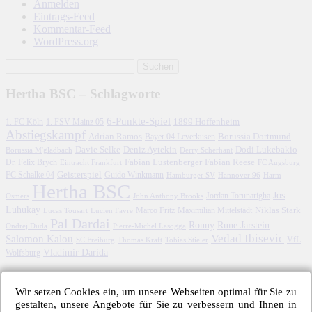
Anmelden
Eintrags-Feed
Kommentar-Feed
WordPress.org
Hertha BSC – Schlagworte
6-Punkte-Spiel
1. FC Köln
1899 Hoffenheim
1. FSV Mainz 05
Abstiegskampf
Adrian Ramos
Borussia Dortmund
Bayer 04 Leverkusen
Davie Selke
Deniz Aytekin
Dodi Lukebakio
Borussia M'gladbach
Derry Scherhant
Fabian Lustenberger
Fabian Reese
Dr. Felix Brych
Eintracht Frankfurt
FC Augsburg
FC Schalke 04
Geisterspiel
Guido Winkmann
Hamburger SV
Hannover 96
Harm
Hertha BSC
Jos
John Anthony Brooks
Jordan Torunarigha
Osmers
Luhukay
Marco Fritz
Niklas Stark
Lucien Favre
Maximilian Mittelstädt
Lucas Tousart
Pal Dardai
Ronny
Rune Jarstein
Ondrej Duda
Pierre-Michel Lasogga
Vedad Ibisevic
Salomon Kalou
SC Freiburg
Thomas Kraft
Tobias Stieler
VfL
Vladimir Darida
Wolfsburg
Archiv – Hertha-Spiele
Wir setzen Cookies ein, um unsere Webseiten optimal für Sie zu
gestalten, unsere Angebote für Sie zu verbessern und Ihnen in
März 2026