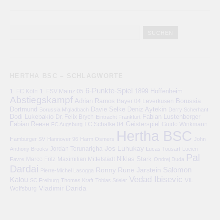
HERTHA BSC – SCHLAGWORTE
6-Punkte-Spiel
1. FC Köln
1899 Hoffenheim
1. FSV Mainz 05
Abstiegskampf
Adrian Ramos
Bayer 04 Leverkusen
Borussia
Deniz Aytekin
Dortmund
Davie Selke
Borussia M'gladbach
Derry Scherhant
Dodi Lukebakio
Fabian Lustenberger
Dr. Felix Brych
Eintracht Frankfurt
Fabian Reese
FC Schalke 04
Geisterspiel
FC Augsburg
Guido Winkmann
Hertha BSC
Hamburger SV
Hannover 96
Harm Osmers
John
Jos Luhukay
Anthony Brooks
Jordan Torunarigha
Lucas Tousart
Lucien
Pal
Niklas Stark
Marco Fritz
Maximilian Mittelstädt
Favre
Ondrej Duda
Dardai
Salomon
Ronny
Rune Jarstein
Pierre-Michel Lasogga
Vedad Ibisevic
Kalou
VfL
SC Freiburg
Thomas Kraft
Tobias Stieler
Vladimir Darida
Wolfsburg