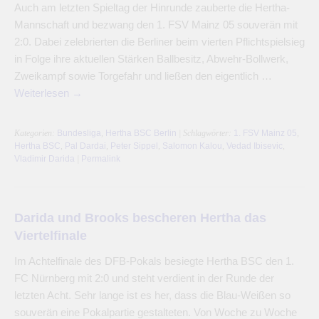
Auch am letzten Spieltag der Hinrunde zauberte die Hertha-
Mannschaft und bezwang den 1. FSV Mainz 05 souverän mit
2:0. Dabei zelebrierten die Berliner beim vierten Pflichtspielsieg
in Folge ihre aktuellen Stärken Ballbesitz, Abwehr-Bollwerk,
Zweikampf sowie Torgefahr und ließen den eigentlich …
Weiterlesen
→
Kategorien:
Bundesliga
,
Hertha BSC Berlin
| Schlagwörter:
1. FSV Mainz 05
,
Hertha BSC
,
Pal Dardai
,
Peter Sippel
,
Salomon Kalou
,
Vedad Ibisevic
,
Vladimir Darida
|
Permalink
Darida und Brooks bescheren Hertha das
Viertelfinale
Im Achtelfinale des DFB-Pokals besiegte Hertha BSC den 1.
FC Nürnberg mit 2:0 und steht verdient in der Runde der
letzten Acht. Sehr lange ist es her, dass die Blau-Weißen so
souverän eine Pokalpartie gestalteten. Von Woche zu Woche