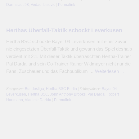
Darmstadt 98
,
Vedad Ibisevic
|
Permalink
Herthas Überfall-Taktik schockt Leverkusen
Hertha BSC schockte Bayer 04 Leverkusen mit einer zuvor
nie eingesetzten Überfall-Taktik und gewann das Spiel deshalb
verdient mit 2:1. Mit dieser Taktik überraschten Hertha-Trainer
Pal Dardai und sein Co-Trainer Rainer Widmayer nicht nur die
Fans, Zuschauer und das Fachpublikum …
Weiterlesen
→
Kategorien:
Bundesliga
,
Hertha BSC Berlin
| Schlagwörter:
Bayer 04
Leverkusen
,
Hertha BSC
,
John Anthony Brooks
,
Pal Dardai
,
Robert
Hartmann
,
Vladimir Darida
|
Permalink