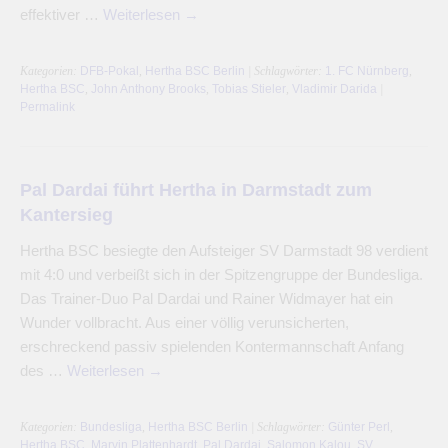
effektiver …
Weiterlesen
→
Kategorien:
DFB-Pokal
,
Hertha BSC Berlin
| Schlagwörter:
1. FC Nürnberg
,
Hertha BSC
,
John Anthony Brooks
,
Tobias Stieler
,
Vladimir Darida
|
Permalink
Pal Dardai führt Hertha in Darmstadt zum
Kantersieg
Hertha BSC besiegte den Aufsteiger SV Darmstadt 98 verdient
mit 4:0 und verbeißt sich in der Spitzengruppe der Bundesliga.
Das Trainer-Duo Pal Dardai und Rainer Widmayer hat ein
Wunder vollbracht. Aus einer völlig verunsicherten,
erschreckend passiv spielenden Kontermannschaft Anfang
des …
Weiterlesen
→
Kategorien:
Bundesliga
,
Hertha BSC Berlin
| Schlagwörter:
Günter Perl
,
Hertha BSC
,
Marvin Plattenhardt
,
Pal Dardai
,
Salomon Kalou
,
SV