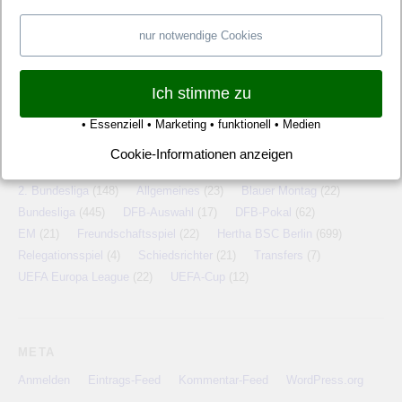
Grasplatzmemmen
Karibik All Inclusive
nur notwendige Cookies
Ostseebad Warnemünde
Website Katalog
Ich stimme zu
• Essenziell • Marketing • funktionell • Medien
Cookie-Informationen anzeigen
KATEGORIEN
2. Bundesliga
(148)
Allgemeines
(23)
Blauer Montag
(22)
Bundesliga
(445)
DFB-Auswahl
(17)
DFB-Pokal
(62)
EM
(21)
Freundschaftsspiel
(22)
Hertha BSC Berlin
(699)
Relegationsspiel
(4)
Schiedsrichter
(21)
Transfers
(7)
UEFA Europa League
(22)
UEFA-Cup
(12)
META
Anmelden
Eintrags-Feed
Kommentar-Feed
WordPress.org