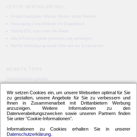
LETZTE HERTHA-ARTIKEL
Einwechselspieler Marten Winkler erlöst Berliner
Neuzugang Josip Brekalo mit Doppelpack
Hertha BSC kam unter die Räder
Alle 6-Punkte-Spiele gewinnen und aufsteigen
Hertha-Verteidigung stand offen wie ein Scheunentor
WEBSITE TIPPS
Pauschalreisen günstig
Alien Ufos Untertassen
Wir setzen Cookies ein, um unsere Webseiten optimal für Sie
Langzeiturlaub günstig
zu gestalten, unsere Angebote für Sie zu verbessern und
Autolexikon Traumautos
Ihnen in Zusammenarbeit mit Drittanbietern Werbung
anzuzeigen. Weitere Informationen zu den
Automagazin Raumschiffe
Datenverabeitungszwecken sowie unseren Partnern finden
Berlin Sehenswürdigkeiten
Sie unter "Cookie-Informationen".
Blumen Garten Tipps
Informationen zu Cookies erhalten Sie in unserer
Musik Blog Abrissbirne
Datenschutzerklärung
.