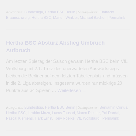
Kategorien:
Bundesliga
,
Hertha BSC Berlin
| Schlagwörter:
Eintracht
Braunschweig
,
Hertha BSC
,
Marten Winkler
,
Michael Bacher
|
Permalink
Hertha BSC Absturz Abstieg Umbruch
Aufbruch
Am letzten Spieltag der Saison gewann Hertha BSC beim VfL
Wolfsburg mit 2:1. Trotz des unerwarteten Auswärtssiegs
bleiben die Berliner auf dem letzten Tabellenplatz und müssen
in die 2. Liga absteigen. Insgesamt wurden nur mickrige 29
Punkte aus 34 Spielen …
Weiterlesen
→
Kategorien:
Bundesliga
,
Hertha BSC Berlin
| Schlagwörter:
Benjamin Cortus
,
Hertha BSC
,
Ibrahim Maza
,
Lucas Tousart
,
Marco Richter
,
Pal Dardai
,
Pascal Klemens
,
Tjark Ernst
,
Tony Roelke
,
VfL Wolfsburg
|
Permalink