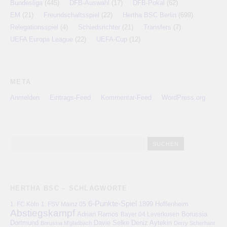
Bundesliga
(445)
DFB-Auswahl
(17)
DFB-Pokal
(62)
EM
(21)
Freundschaftsspiel
(22)
Hertha BSC Berlin
(699)
Relegationsspiel
(4)
Schiedsrichter
(21)
Transfers
(7)
UEFA Europa League
(22)
UEFA-Cup
(12)
META
Anmelden
Eintrags-Feed
Kommentar-Feed
WordPress.org
HERTHA BSC – SCHLAGWORTE
6-Punkte-Spiel
1. FC Köln
1899 Hoffenheim
1. FSV Mainz 05
Abstiegskampf
Adrian Ramos
Bayer 04 Leverkusen
Borussia
Deniz Aytekin
Dortmund
Davie Selke
Borussia M'gladbach
Derry Scherhant