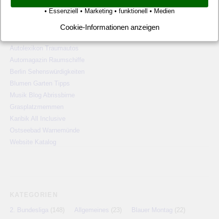
• Essenziell • Marketing • funktionell • Medien
Pauschalreisen günstig
Alien Ufos Untertassen
Cookie-Informationen anzeigen
Langzeiturlaub günstig
Autolexikon Traumautos
Automagazin Raumschiffe
Berlin Sehenswürdigkeiten
Blumen Garten Tipps
Musik Blog Abrissbirne
Grasplatzmemmen
Karibik All Inclusive
Ostseebad Warnemünde
Website Katalog
KATEGORIEN
2. Bundesliga
(148)
Allgemeines
(23)
Blauer Montag
(22)