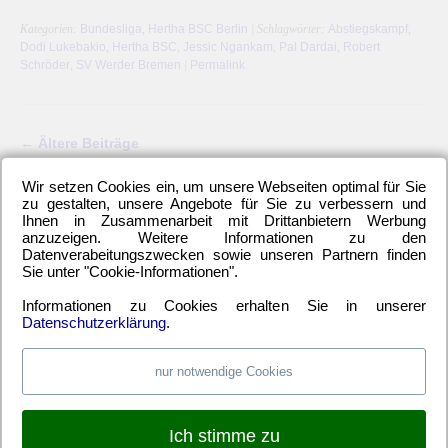
Kategorien:
Bundesliga
,
Hertha BSC Berlin
| Schlagwörter:
Abstiegskampf
,
Dodi Lukebakio
,
Hertha BSC
,
Jessic Ngankam
,
Pal Dardai
,
Robert
Schröder
,
SV Werder Bremen
|
Permalink
←
Ältere Beiträge
Wir setzen Cookies ein, um unsere Webseiten optimal für Sie
zu gestalten, unsere Angebote für Sie zu verbessern und
Ihnen in Zusammenarbeit mit Drittanbietern Werbung
anzuzeigen. Weitere Informationen zu den
LETZTE HERTHA-ARTIKEL
Datenverabeitungszwecken sowie unseren Partnern finden
Einwechselspieler Marten Winkler erlöst Berliner
Sie unter "Cookie-Informationen".
Neuzugang Josip Brekalo mit Doppelpack
Informationen zu Cookies erhalten Sie in unserer
Hertha BSC kam unter die Räder
Datenschutzerklärung
.
Alle 6-Punkte-Spiele gewinnen und aufsteigen
Hertha-Verteidigung stand offen wie ein Scheunentor
nur notwendige Cookies
Ich stimme zu
WEBSITE TIPPS