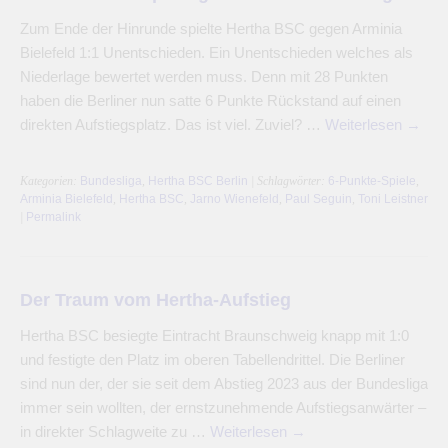
Zum Ende der Hinrunde spielte Hertha BSC gegen Arminia
Bielefeld 1:1 Unentschieden. Ein Unentschieden welches als
Niederlage bewertet werden muss. Denn mit 28 Punkten
haben die Berliner nun satte 6 Punkte Rückstand auf einen
direkten Aufstiegsplatz. Das ist viel. Zuviel? …
Weiterlesen
→
Kategorien:
Bundesliga
,
Hertha BSC Berlin
| Schlagwörter:
6-Punkte-Spiele
,
Arminia Bielefeld
,
Hertha BSC
,
Jarno Wienefeld
,
Paul Seguin
,
Toni Leistner
|
Permalink
Der Traum vom Hertha-Aufstieg
Hertha BSC besiegte Eintracht Braunschweig knapp mit 1:0
und festigte den Platz im oberen Tabellendrittel. Die Berliner
sind nun der, der sie seit dem Abstieg 2023 aus der Bundesliga
immer sein wollten, der ernstzunehmende Aufstiegsanwärter –
in direkter Schlagweite zu …
Weiterlesen
→