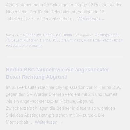
Aktuell stehen nach 30 Spieltagen mickrige 22 Punkte auf der
Habenseite. Der für die Relegation berechtigende 16.
Tabellenplatz ist mittlerweile schon …
Weiterlesen
→
Kategorien:
Bundesliga
,
Hertha BSC Berlin
| Schlagwörter:
Abstiegskampf
,
FC Bayern München
,
Hertha BSC
,
Ibrahim Maza
,
Pal Dardai
,
Patrick Ittrich
,
Veit Stange
|
Permalink
Hertha BSC taumelt wie ein angeknockter
Boxer Richtung Abgrund
Im ausverkauften Berliner Olympiastadion verlor Hertha BSC
gegen den SV Werder Bremen verdient mit 2:4 und taumelt
wie ein angeknockter Boxer Richtung Abgrund.
Zwischenzeitlich lagen die Berliner in diesem so wichtigen
Spiel des Abstiegskampfs schon mit 0:4 zurück. Die
Mannschaft …
Weiterlesen
→