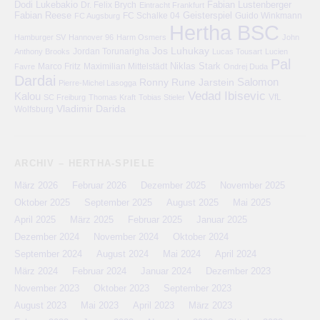
Dodi Lukebakio
Fabian Lustenberger
Dr. Felix Brych
Eintracht Frankfurt
Fabian Reese
FC Schalke 04
Geisterspiel
FC Augsburg
Guido Winkmann
Hertha BSC
Hamburger SV
Hannover 96
Harm Osmers
John
Jos Luhukay
Anthony Brooks
Jordan Torunarigha
Lucas Tousart
Lucien
Pal
Niklas Stark
Marco Fritz
Maximilian Mittelstädt
Favre
Ondrej Duda
Dardai
Salomon
Ronny
Rune Jarstein
Pierre-Michel Lasogga
Vedad Ibisevic
Kalou
VfL
SC Freiburg
Thomas Kraft
Tobias Stieler
Vladimir Darida
Wolfsburg
ARCHIV – HERTHA-SPIELE
März 2026
Februar 2026
Dezember 2025
November 2025
Oktober 2025
September 2025
August 2025
Mai 2025
April 2025
März 2025
Februar 2025
Januar 2025
Dezember 2024
November 2024
Oktober 2024
September 2024
August 2024
Mai 2024
April 2024
März 2024
Februar 2024
Januar 2024
Dezember 2023
November 2023
Oktober 2023
September 2023
August 2023
Mai 2023
April 2023
März 2023