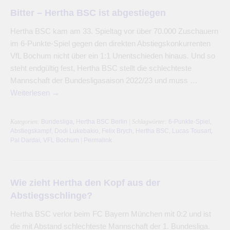
Bitter – Hertha BSC ist abgestiegen
Hertha BSC kam am 33. Spieltag vor über 70.000 Zuschauern
im 6-Punkte-Spiel gegen den direkten Abstiegskonkurrenten
VfL Bochum nicht über ein 1:1 Unentschieden hinaus. Und so
steht endgültig fest, Hertha BSC stellt die schlechteste
Mannschaft der Bundesligasaison 2022/23 und muss …
Weiterlesen
→
Kategorien:
Bundesliga
,
Hertha BSC Berlin
| Schlagwörter:
6-Punkte-Spiel
,
Abstiegskampf
,
Dodi Lukebakio
,
Felix Brych
,
Hertha BSC
,
Lucas Tousart
,
Pal Dardai
,
VFL Bochum
|
Permalink
Wie zieht Hertha den Kopf aus der
Abstiegsschlinge?
Hertha BSC verlor beim FC Bayern München mit 0:2 und ist
die mit Abstand schlechteste Mannschaft der 1. Bundesliga.