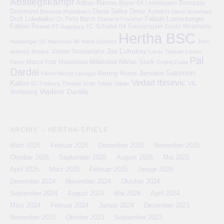
Abstiegskampf
Adrian Ramos
Bayer 04 Leverkusen
Borussia
Deniz Aytekin
Dortmund
Davie Selke
Borussia M'gladbach
Derry Scherhant
Dodi Lukebakio
Fabian Lustenberger
Dr. Felix Brych
Eintracht Frankfurt
Fabian Reese
FC Schalke 04
Geisterspiel
FC Augsburg
Guido Winkmann
Hertha BSC
Hamburger SV
Hannover 96
Harm Osmers
John
Jos Luhukay
Anthony Brooks
Jordan Torunarigha
Lucas Tousart
Lucien
Pal
Niklas Stark
Marco Fritz
Maximilian Mittelstädt
Favre
Ondrej Duda
Dardai
Salomon
Ronny
Rune Jarstein
Pierre-Michel Lasogga
Vedad Ibisevic
Kalou
VfL
SC Freiburg
Thomas Kraft
Tobias Stieler
Vladimir Darida
Wolfsburg
ARCHIV – HERTHA-SPIELE
März 2026
Februar 2026
Dezember 2025
November 2025
Oktober 2025
September 2025
August 2025
Mai 2025
April 2025
März 2025
Februar 2025
Januar 2025
Dezember 2024
November 2024
Oktober 2024
September 2024
August 2024
Mai 2024
April 2024
März 2024
Februar 2024
Januar 2024
Dezember 2023
November 2023
Oktober 2023
September 2023