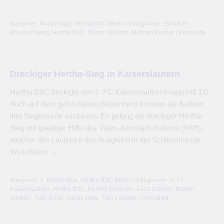
Kategorien:
Bundesliga
,
Hertha BSC Berlin
| Schlagwörter:
Eintracht
Braunschweig
,
Hertha BSC
,
Marten Winkler
,
Michael Bacher
|
Permalink
Dreckiger Hertha-Sieg in Kaiserslautern
Hertha BSC besiegte den 1. FC Kaiserslautern knapp mit 1:0.
Auch auf dem gefürchteten Betzenberg konnten die Berliner
ihre Siegesserie ausbauen. Es gelang ein dreckiger Hertha-
Sieg mit gnädiger Hilfe des Video-Assistant-Referee (VAR),
welcher den Lauterern den Ausgleich in der Schlussminute …
Weiterlesen
→
Kategorien:
2. Bundesliga
,
Hertha BSC Berlin
| Schlagwörter:
1. FC
Kaiserslautern
,
Hertha BSC
,
Kennet Eichhorn
,
Luca Schuler
,
Marten
Winkler
,
Tjark Ernst
,
Tobias Welz
,
Toni Leistner
|
Permalink