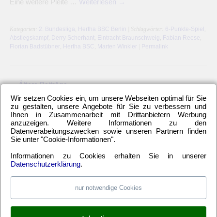
Eine weitere Pleite …
Weiterlesen
→
Kategorien:
2. Bundesliga
,
Hertha BSC Berlin
| Schlagwörter:
6-Punkte-Spiel
,
Abstiegskampf
,
Derry Scherhant
,
Eintracht Braunschweig
,
Fabian Reese
,
Florian Badstübner
,
Hertha BSC
,
Marten Winkler
|
Permalink
←
Ältere Beiträge
Wir setzen Cookies ein, um unsere Webseiten optimal für Sie
zu gestalten, unsere Angebote für Sie zu verbessern und
Ihnen in Zusammenarbeit mit Drittanbietern Werbung
anzuzeigen. Weitere Informationen zu den
Datenverabeitungszwecken sowie unseren Partnern finden
LETZTE HERTHA-ARTIKEL
Sie unter "Cookie-Informationen".
Einwechselspieler Marten Winkler erlöst Berliner
Informationen zu Cookies erhalten Sie in unserer
Neuzugang Josip Brekalo mit Doppelpack
Datenschutzerklärung
.
Hertha BSC kam unter die Räder
Alle 6-Punkte-Spiele gewinnen und aufsteigen
nur notwendige Cookies
Hertha-Verteidigung stand offen wie ein Scheunentor