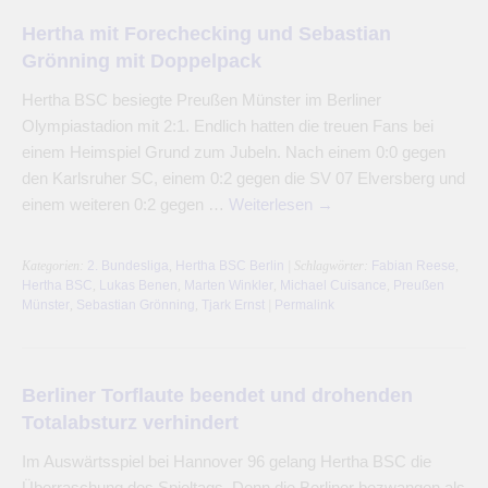
Hertha mit Forechecking und Sebastian
Grönning mit Doppelpack
Hertha BSC besiegte Preußen Münster im Berliner
Olympiastadion mit 2:1. Endlich hatten die treuen Fans bei
einem Heimspiel Grund zum Jubeln. Nach einem 0:0 gegen
den Karlsruher SC, einem 0:2 gegen die SV 07 Elversberg und
einem weiteren 0:2 gegen …
Weiterlesen
→
Kategorien:
2. Bundesliga
,
Hertha BSC Berlin
| Schlagwörter:
Fabian Reese
,
Hertha BSC
,
Lukas Benen
,
Marten Winkler
,
Michael Cuisance
,
Preußen
Münster
,
Sebastian Grönning
,
Tjark Ernst
|
Permalink
Berliner Torflaute beendet und drohenden
Totalabsturz verhindert
Im Auswärtsspiel bei Hannover 96 gelang Hertha BSC die
Überraschung des Spieltags. Denn die Berliner bezwangen als