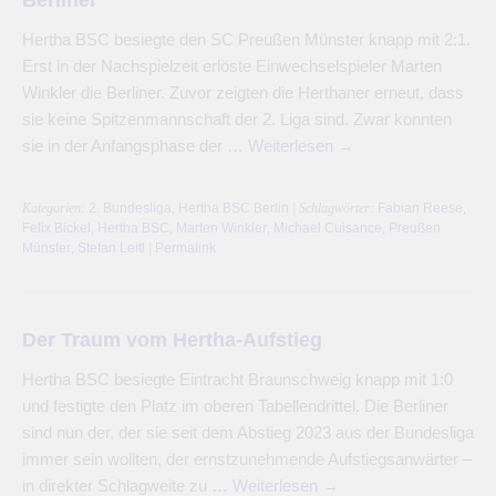
Hertha BSC besiegte den SC Preußen Münster knapp mit 2:1.
Erst in der Nachspielzeit erlöste Einwechselspieler Marten
Winkler die Berliner. Zuvor zeigten die Herthaner erneut, dass
sie keine Spitzenmannschaft der 2. Liga sind. Zwar konnten
sie in der Anfangsphase der …
Weiterlesen
→
Kategorien:
2. Bundesliga
,
Hertha BSC Berlin
| Schlagwörter:
Fabian Reese
,
Felix Bickel
,
Hertha BSC
,
Marten Winkler
,
Michael Cuisance
,
Preußen
Münster
,
Stefan Leitl
|
Permalink
Der Traum vom Hertha-Aufstieg
Hertha BSC besiegte Eintracht Braunschweig knapp mit 1:0
und festigte den Platz im oberen Tabellendrittel. Die Berliner
sind nun der, der sie seit dem Abstieg 2023 aus der Bundesliga
immer sein wollten, der ernstzunehmende Aufstiegsanwärter –
in direkter Schlagweite zu …
Weiterlesen
→