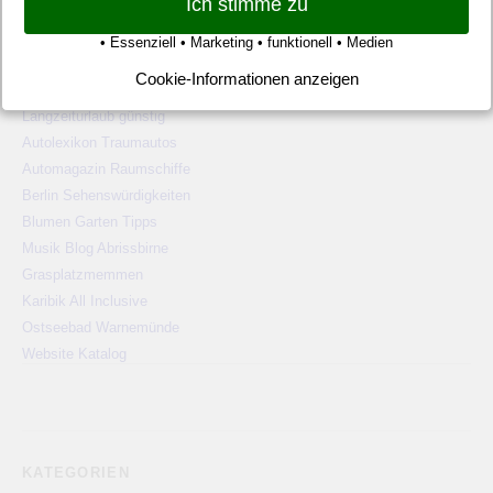
Ich stimme zu
WEBSITE TIPPS
• Essenziell • Marketing • funktionell • Medien
Pauschalreisen günstig
Cookie-Informationen anzeigen
Alien Ufos Untertassen
Langzeiturlaub günstig
Autolexikon Traumautos
Automagazin Raumschiffe
Berlin Sehenswürdigkeiten
Blumen Garten Tipps
Musik Blog Abrissbirne
Grasplatzmemmen
Karibik All Inclusive
Ostseebad Warnemünde
Website Katalog
KATEGORIEN