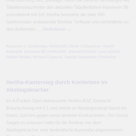
Tabellensiebzehnter den aktuellen Tabellenführer Hannover 96
sensationell mit 3:0. Hertha beendete die über 400
Spielminuten andauernde Berliner Torflaute und verhinderte so
den drohenden …
Weiterlesen
→
Kategorien:
2. Bundesliga
,
Hertha BSC Berlin
| Schlagwörter:
Dawid
Kownacki
,
Hannover 96
,
Hertha BSC
,
Kennet Eichhorn
,
Luca Schuler
,
Marten Winkler
,
Michael Cuisance
,
Sascha Stegemann
|
Permalink
Hertha-Kantersieg durch Kontertore im
Abstiegskracher
Im 6-Punkte-Spiel deklassierte Hertha BSC Eintracht
Braunschweig mit 5:1 und setzte im Abstiegskampf damit ein
klares Zeichen gegen einen direkten Konkurrenten. Der Druck
Siegen zu müssen hatte für die Berliner vor dem
Abstiegskracher sehr bedenkliche Ausmaße angenommen.