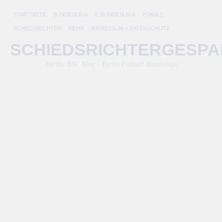
STARTSEITE
BUNDESLIGA
2. BUNDESLIGA
POKALE
SCHIEDSRICHTER
MEHR
IMPRESSUM + DATENSCHUTZ
SCHIEDSRICHTERGESP
MO
F
Hertha BSC Blog – Berlin Fußball Bundesliga
20
He
ro
He
B
ko
im
be
in
Fa
un
übe