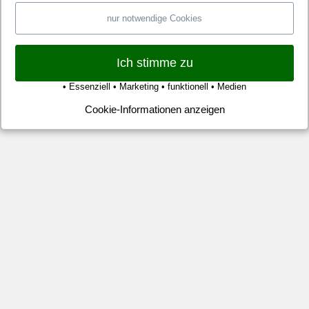
nur notwendige Cookies
Ich stimme zu
• Essenziell • Marketing • funktionell • Medien
Cookie-Informationen anzeigen
WE
TI
Pau
gün
Ali
Uf
Unt
Lan
gün
Aut
Tr
Au
Rau
Ber