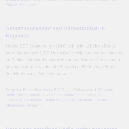
Pekarik
|
Permalink
Abnutzungskampf und Männerfußball in
Köpenick
Hertha BSC ergatterte mit viel Glück beim 1:1 einen Punkt
beim Stadtrivalen 1. FC Union Berlin. Wie zu erwarten, ging es
im Berliner Stadtderby ziemlich hart zur Sache. Den Unionern
gelang es immer wieder, durch ruppig geführte Zweikämpfe
den Herthaner …
Weiterlesen
→
Kategorien:
Bundesliga
,
Hertha BSC Berlin
| Schlagwörter:
1. FC Union
Berlin
,
Abstiegskampf
,
Alexander Schwolow
,
Berlin-Derby
,
Dodi
Lukebakio
,
Geisterspiel
,
Hertha BSC
,
Matteo Guendouzi
,
Sascha
Stegemann
|
Permalink