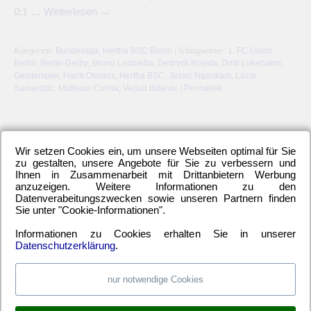
0:1 …
Weiterlesen
→
Kategorien:
Bundesliga
,
Hertha BSC Berlin
| Schlagwörter:
1. FC Union
Berlin
,
Berlin-Derby
,
Bruno Labbadia
,
Dedryck Boyata
,
Dodi Lukebakio
,
Geisterspiel
,
Harm Osmers
,
Hertha BSC
,
Jessic Ngankam
,
Lazar
Samardzic
,
Matheus Cunha
,
Vedad Ibisevic
|
Permalink
←
Ältere Beiträge
Wir setzen Cookies ein, um unsere Webseiten optimal für Sie
zu gestalten, unsere Angebote für Sie zu verbessern und
Ihnen in Zusammenarbeit mit Drittanbietern Werbung
anzuzeigen. Weitere Informationen zu den
Datenverabeitungszwecken sowie unseren Partnern finden
LETZTE HERTHA-ARTIKEL
Sie unter "Cookie-Informationen".
Einwechselspieler Marten Winkler erlöst Berliner
Informationen zu Cookies erhalten Sie in unserer
Datenschutzerklärung
.
Neuzugang Josip Brekalo mit Doppelpack
Hertha BSC kam unter die Räder
nur notwendige Cookies
Alle 6-Punkte-Spiele gewinnen und aufsteigen
Hertha-Verteidigung stand offen wie ein Scheunentor