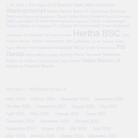
6-Punkte-Spiel
1. FC Köln
1899 Hoffenheim
1. FSV Mainz 05
Abstiegskampf
Adrian Ramos
Bayer 04 Leverkusen
Borussia
Deniz Aytekin
Dortmund
Davie Selke
Borussia M'gladbach
Derry Scherhant
Dodi Lukebakio
Fabian Lustenberger
Dr. Felix Brych
Eintracht Frankfurt
Fabian Reese
FC Schalke 04
Geisterspiel
FC Augsburg
Guido Winkmann
Hertha BSC
Hamburger SV
Hannover 96
Harm Osmers
John
Jos Luhukay
Anthony Brooks
Jordan Torunarigha
Lucas Tousart
Lucien
Pal
Niklas Stark
Marco Fritz
Maximilian Mittelstädt
Favre
Ondrej Duda
Dardai
Salomon
Ronny
Rune Jarstein
Pierre-Michel Lasogga
Vedad Ibisevic
Kalou
VfL
SC Freiburg
Thomas Kraft
Tobias Stieler
Vladimir Darida
Wolfsburg
ARCHIV – HERTHA-SPIELE
März 2026
Februar 2026
Dezember 2025
November 2025
Oktober 2025
September 2025
August 2025
Mai 2025
April 2025
März 2025
Februar 2025
Januar 2025
Dezember 2024
November 2024
Oktober 2024
September 2024
August 2024
Mai 2024
April 2024
März 2024
Februar 2024
Januar 2024
Dezember 2023