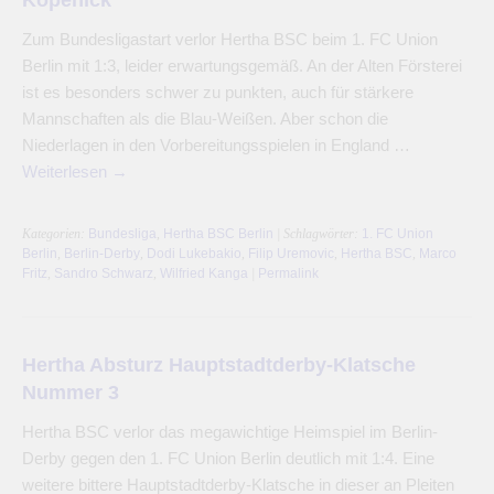
Zum Bundesligastart verlor Hertha BSC beim 1. FC Union
Berlin mit 1:3, leider erwartungsgemäß. An der Alten Försterei
ist es besonders schwer zu punkten, auch für stärkere
Mannschaften als die Blau-Weißen. Aber schon die
Niederlagen in den Vorbereitungsspielen in England …
Weiterlesen
→
Kategorien:
Bundesliga
,
Hertha BSC Berlin
| Schlagwörter:
1. FC Union
Berlin
,
Berlin-Derby
,
Dodi Lukebakio
,
Filip Uremovic
,
Hertha BSC
,
Marco
Fritz
,
Sandro Schwarz
,
Wilfried Kanga
|
Permalink
Hertha Absturz Hauptstadtderby-Klatsche
Nummer 3
Hertha BSC verlor das megawichtige Heimspiel im Berlin-
Derby gegen den 1. FC Union Berlin deutlich mit 1:4. Eine
weitere bittere Hauptstadtderby-Klatsche in dieser an Pleiten