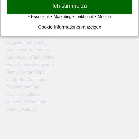
Ich stimme zu
• Essenziell • Marketing • funktionell • Medien
WEBSITE TIPPS
Cookie-Informationen anzeigen
Pauschalreisen günstig
Alien Ufos Untertassen
Langzeiturlaub günstig
Autolexikon Traumautos
Automagazin Raumschiffe
Berlin Sehenswürdigkeiten
Blumen Garten Tipps
Musik Blog Abrissbirne
Grasplatzmemmen
Karibik All Inclusive
Ostseebad Warnemünde
Website Katalog