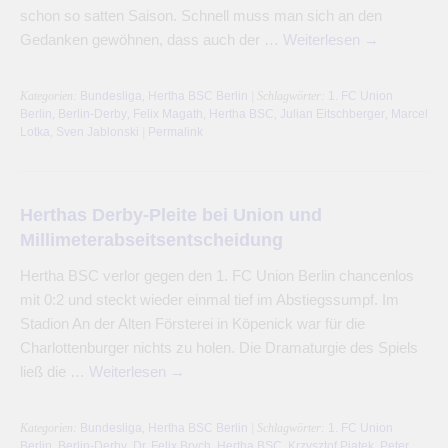
schon so satten Saison. Schnell muss man sich an den
Gedanken gewöhnen, dass auch der …
Weiterlesen
→
Kategorien:
Bundesliga
,
Hertha BSC Berlin
| Schlagwörter:
1. FC Union
Berlin
,
Berlin-Derby
,
Felix Magath
,
Hertha BSC
,
Julian Eitschberger
,
Marcel
Lotka
,
Sven Jablonski
|
Permalink
Herthas Derby-Pleite bei Union und
Millimeterabseitsentscheidung
Hertha BSC verlor gegen den 1. FC Union Berlin chancenlos
mit 0:2 und steckt wieder einmal tief im Abstiegssumpf. Im
Stadion An der Alten Försterei in Köpenick war für die
Charlottenburger nichts zu holen. Die Dramaturgie des Spiels
ließ die …
Weiterlesen
→
Kategorien:
Bundesliga
,
Hertha BSC Berlin
| Schlagwörter:
1. FC Union
Berlin
,
Berlin-Derby
,
Dr. Felix Brych
,
Hertha BSC
,
Krzysztof Piatek
,
Peter