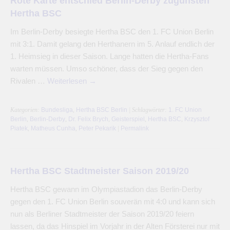
Rote Karte entschied Berlin-Derby zugunsten
Hertha BSC
Im Berlin-Derby besiegte Hertha BSC den 1. FC Union Berlin
mit 3:1. Damit gelang den Herthanern im 5. Anlauf endlich der
1. Heimsieg in dieser Saison. Lange hatten die Hertha-Fans
warten müssen. Umso schöner, dass der Sieg gegen den
Rivalen …
Weiterlesen
→
Kategorien:
Bundesliga
,
Hertha BSC Berlin
| Schlagwörter:
1. FC Union
Berlin
,
Berlin-Derby
,
Dr. Felix Brych
,
Geisterspiel
,
Hertha BSC
,
Krzysztof
Piatek
,
Matheus Cunha
,
Peter Pekarik
|
Permalink
Hertha BSC Stadtmeister Saison 2019/20
Hertha BSC gewann im Olympiastadion das Berlin-Derby
gegen den 1. FC Union Berlin souverän mit 4:0 und kann sich
nun als Berliner Stadtmeister der Saison 2019/20 feiern
lassen, da das Hinspiel im Vorjahr in der Alten Försterei nur mit