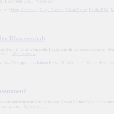
 der Habenseite und …
Weiterlesen
→
wörter:
Derry Scherhant
,
Diego Demme
,
Fabian Reese
,
Hertha BSC
,
K
den Klassenerhalt
ie Berliner hatten zwar mehr Torchancen als die Gelsenkirchener, ab
er die …
Weiterlesen
→
wörter:
Abstiegskampf
,
Fabian Reese
,
FC Schalke 04
,
Hertha BSC
,
Ibr
zusammen?
 steckt nun mitten im Abstiegskampf. Passen Berliner Weg und Abstie
t phasenweise …
Weiterlesen
→