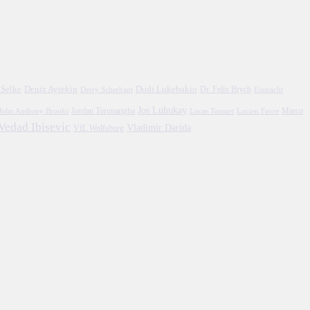
 Selke
Deniz Aytekin
Dodi Lukebakio
Dr. Felix Brych
Eintracht
Derry Scherhant
Jos Luhukay
Marco
John Anthony Brooks
Jordan Torunarigha
Lucien Favre
Lucas Tousart
Vedad Ibisevic
Vladimir Darida
VfL Wolfsburg