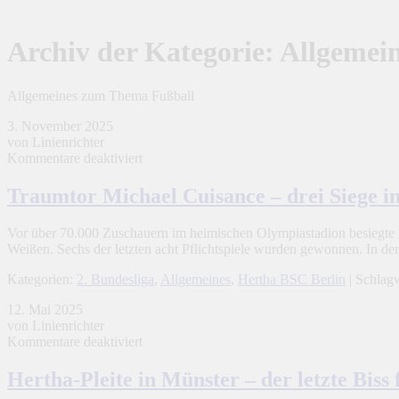
Archiv der Kategorie:
Allgemei
Allgemeines zum Thema Fußball
3. November 2025
von Linienrichter
für
Kommentare deaktiviert
Traumtor
Michael
Traumtor Michael Cuisance – drei Siege i
Cuisance
–
Vor über 70.000 Zuschauern im heimischen Olympiastadion besiegte 
drei
Weißen. Sechs der letzten acht Pflichtspiele wurden gewonnen. In de
Siege
in
Kategorien:
2. Bundesliga
,
Allgemeines
,
Hertha BSC Berlin
| Schlag
der
Englischen
12. Mai 2025
Woche
von Linienrichter
für
Kommentare deaktiviert
Hertha-
Pleite
Hertha-Pleite in Münster – der letzte Biss 
in