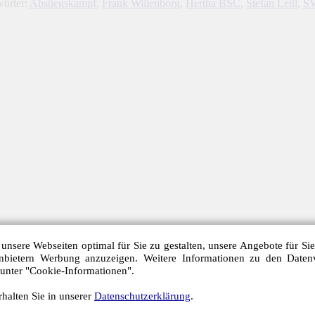
wörter:
Abstiegskampf
,
Frank Willenborg
,
Hertha BSC
,
Stefan Leitl
,
SV
unsere Webseiten optimal für Sie zu gestalten, unsere Angebote für Si
anbietern Werbung anzuzeigen. Weitere Informationen zu den Daten
 unter "Cookie-Informationen".
halten Sie in unserer
Datenschutzerklärung
.