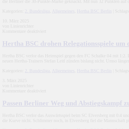
die Berliner die 30-Punkte-Marke geknackt. Mit nun 32 Punkten auf
Kategorien:
2. Bundesliga
,
Allgemeines
,
Hertha BSC Berlin
| Schlag
10. März 2025
von Linienrichter
für
Kommentare deaktiviert
Hertha
BSC
Hertha BSC drohen Relegationsspiele um 
drohen
Relegationsspiele
Hertha BSC verlor das Heimspiel gegen den FC Schalke 04 mit 1:2. D
um
neuen Hertha-Trainers Stefan Leitl zünden bislang nicht. Umso läng
den
Klassenerhalt
Kategorien:
2. Bundesliga
,
Allgemeines
,
Hertha BSC Berlin
| Schlag
3. März 2025
von Linienrichter
für
Kommentare deaktiviert
Passen
Berliner
Passen Berliner Weg und Abstiegskampf 
Weg
und
Hertha BSC verlor das Auswärtsspiel beim SC Elversberg mit 0:4 und
Abstiegskampf
die Kurve nicht. Schlimmer noch, in Elversberg fiel die Mannschaf
zusammen?