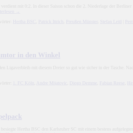
erdient mit 0:2. In dieser Saison schon die 2. Niederlage der Berline
terlesen
→
wörter:
Hertha BSC
,
Patrick Ittrich
,
Preußen Münster
,
Stefan Leitl
|
Per
umtor in den Winkel
en Ligaverbleib mit diesem Dreier so gut wie sicher in der Tasche. Na
wörter:
1. FC Köln
,
Andre Mijatovic
,
Diego Demme
,
Fabian Reese
,
He
pelpack
 besiegte Hertha BSC den Karlsruher SC mit einem bestens aufgelegten