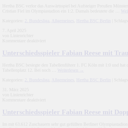
Münster
Hertha BSC verlor das Auswärtsspiel bei Aufsteiger Preußen Münster v
–
Cristian Fiel im Olympiastadion ein 1:2. Damals bedeutete die …
Wei
der
letzte
Kategorien:
2. Bundesliga
,
Allgemeines
,
Hertha BSC Berlin
| Schlag
Biss
fehlte
7. April 2025
von Linienrichter
für
Kommentare deaktiviert
Unterschiedsspieler
Fabian
Unterschiedsspieler Fabian Reese mit Tra
Reese
mit
Hertha BSC besiegte den Tabellenführer 1. FC Köln mit 1:0 und hat d
Traumtor
Tabellenplatz 12. Bei noch …
Weiterlesen
→
in
den
Kategorien:
2. Bundesliga
,
Allgemeines
,
Hertha BSC Berlin
| Schlag
Winkel
31. März 2025
von Linienrichter
für
Kommentare deaktiviert
Unterschiedsspieler
Fabian
Unterschiedsspieler Fabian Reese mit Dop
Reese
mit
Im mit 63.612 Zuschauern sehr gut gefüllten Berliner Olympiastadion
Doppelpack