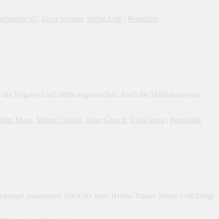
arlsruher SC
,
Luca Schuler
,
Stefan Leitl
|
Permalink
er der Negativ-Lauf bleibt ungebrochen. Auch die Maßnahmen des
ahim Maza
,
Marton Dardai
,
Timo Gerach
,
Tjark Ernst
|
Permalink
gskampf zusammen? Auch der neue Hertha-Trainer Stefan Leitl kriegt