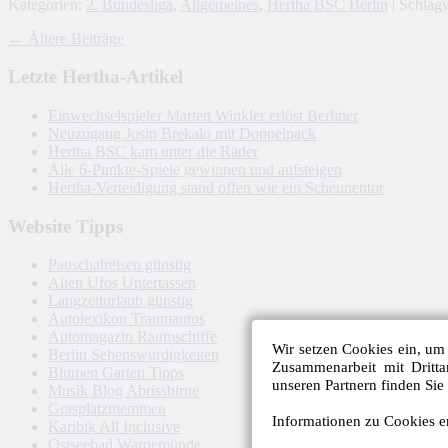
Kategorien:
2. Bundesliga
,
Allgemeines
,
Hertha BSC Berlin
| Schlag
←
Ältere Beiträge
Letzte Hertha-Artikel
Einwechselspieler Marten Winkler erlöst Berliner
Neuzugang Josip Brekalo mit Doppelpack
Hertha BSC kam unter die Räder
Alle 6-Punkte-Spiele gewinnen und aufsteigen
Hertha-Verteidigung stand offen wie ein Scheunentor
Website Tipps
Pauschalreisen günstig
Alien Ufos Untertassen
Langzeiturlaub günstig
Autolexikon Traumautos
Automagazin Raumschiffe
Wir setzen Cookies ein, um 
Berlin Sehenswürdigkeiten
Zusammenarbeit mit Dritt
Blumen Garten Tipps
unseren Partnern finden Sie
Musik Blog Abrissbirne
Grasplatzmemmen
Informationen zu Cookies er
Karibik All Inclusive
Ostseebad Warnemünde