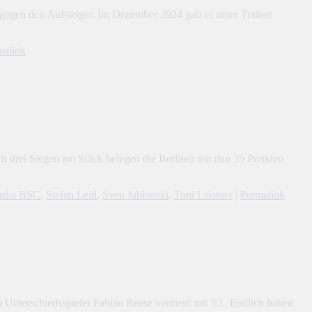
r gegen den Aufsteiger. Im Dezember 2024 gab es unter Trainer
malink
ch drei Siegen am Stück belegen die Berliner mit nun 35 Punkten
rtha BSC
,
Stefan Leitl
,
Sven Jablonski
,
Toni Leistner
|
Permalink
 Unterschiedsspieler Fabian Reese verdient mit 3:1. Endlich haben