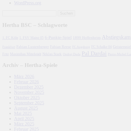
WordPress.org
Hertha BSC – Schlagworte
Abstiegskam
6-Punkte-Spiel
1. FC Köln
1899 Hoffenheim
1. FSV Mainz 05
Fabian Lustenberger
Fabian Reese
FC Schalke 04
Geisterspie
Frankfurt
FC Augsburg
Pal Dardai
Fritz
Niklas Stark
Maximilian Mittelstädt
Ondrej Duda
Pierre-Michel L
Archiv – Hertha-Spiele
März 2026
Februar 2026
Dezember 2025
November 2025
Oktober 2025
September 2025
August 2025
Mai 2025
April 2025
März 2025
Februar 2025