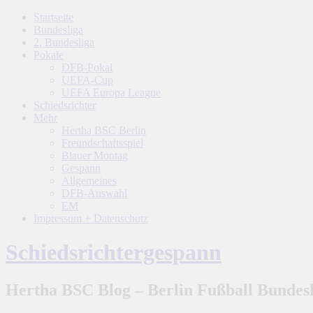
Startseite
Bundesliga
2. Bundesliga
Pokale
DFB-Pokal
UEFA-Cup
UEFA Europa League
Schiedsrichter
Mehr
Hertha BSC Berlin
Freundschaftsspiel
Blauer Montag
Gespann
Allgemeines
DFB-Auswahl
EM
Impressum + Datenschutz
Schiedsrichtergespann
Hertha BSC Blog – Berlin Fußball Bundesl