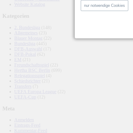
Website Katalog
nur notwendige Cookies
Kategorien
2. Bundesliga
(148)
Allgemeines
(23)
Blauer Montag
(22)
Bundesliga
(445)
DFB-Auswahl
(17)
DFB-Pokal
(62)
EM
(21)
Freundschaftsspiel
(22)
Hertha BSC Berlin
(699)
Relegationsspiel
(4)
Schiedsrichter
(21)
Transfers
(7)
UEFA Europa League
(22)
UEFA-Cup
(12)
Meta
Anmelden
Eintrags-Feed
Kommentar-Feed