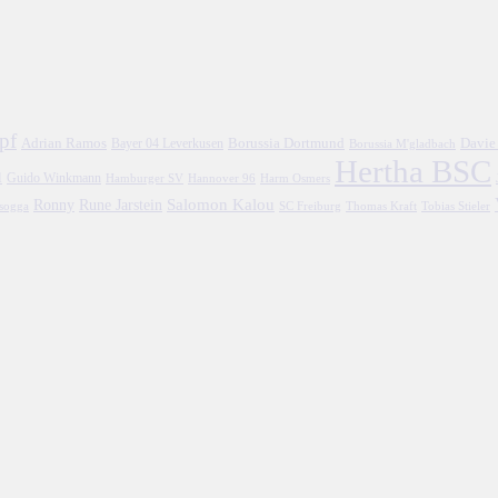
pf
Adrian Ramos
Borussia Dortmund
Davie
Bayer 04 Leverkusen
Borussia M'gladbach
Hertha BSC
l
Guido Winkmann
Hamburger SV
Hannover 96
Harm Osmers
Salomon Kalou
Ronny
Rune Jarstein
asogga
SC Freiburg
Thomas Kraft
Tobias Stieler