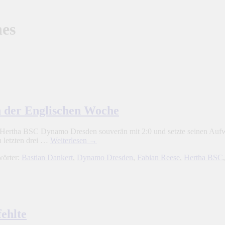
nes
n der Englischen Woche
Hertha BSC Dynamo Dresden souverän mit 2:0 und setzte seinen Aufwärt
n letzten drei …
Weiterlesen
→
wörter:
Bastian Dankert
,
Dynamo Dresden
,
Fabian Reese
,
Hertha BSC
fehlte