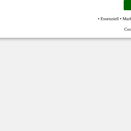
• Essenziell • Mar
Coo