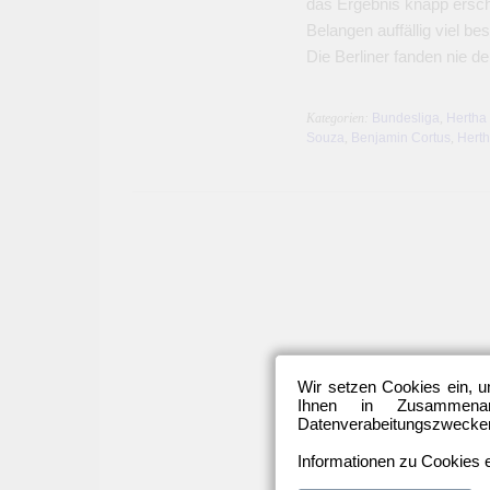
das Ergebnis knapp ersche
Belangen auffällig viel be
Die Berliner fanden nie 
Kategorien:
Bundesliga
,
Hertha
Souza
,
Benjamin Cortus
,
Hert
Wir setzen Cookies ein, u
Ihnen in Zusammenarb
Datenverabeitungszwecken 
Informationen zu Cookies e