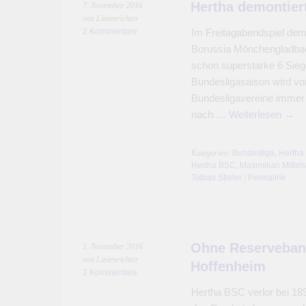
Hertha demontier
7. November 2016
von Linienrichter
2 Kommentare
Im Freitagabendspiel de
Borussia Mönchengladbach
schon superstarke 6 Sieg
Bundesligasaison wird von
Bundesligavereine immer 
nach …
Weiterlesen
→
Kategorien:
Bundesliga
,
Hertha
Hertha BSC
,
Maximilian Mittels
Tobias Stieler
|
Permalink
Ohne Reservebank
1. November 2016
von Linienrichter
Hoffenheim
2 Kommentare
Hertha BSC verlor bei 18