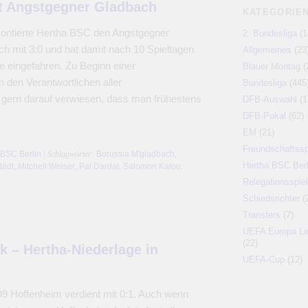
t Angstgegner Gladbach
KATEGORIE
montierte Hertha BSC den Angstgegner
2. Bundesliga
(1
 mit 3:0 und hat damit nach 10 Spieltagen
Allgemeines
(23
e eingefahren. Zu Beginn einer
Blauer Montag
(
 den Verantwortlichen aller
Bundesliga
(445
gern darauf verwiesen, dass man frühestens
DFB-Auswahl
(1
DFB-Pokal
(62)
EM
(21)
Freundschaftssp
 BSC Berlin
| Schlagwörter:
Borussia M'gladbach
,
Hertha BSC Berl
tädt
,
Mitchell Weiser
,
Pal Dardai
,
Salomon Kalou
,
Relegationsspiel
Schiedsrichter
(
Transfers
(7)
UEFA Europa L
(22)
 – Hertha-Niederlage in
UEFA-Cup
(12)
99 Hoffenheim verdient mit 0:1. Auch wenn