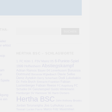
THA-
eler
r erlöst
HERTHA BSC – SCHLAGWORTE
sip
6-Punkte-Spiel
1. FC Köln
1. FSV Mainz 05
Abstiegskampf
1899 Hoffenheim
kam
Adrian Ramos
Bayer 04 Leverkusen
Borussia
er
Dortmund
Davie Selke
Borussia M'gladbach
Deniz Aytekin
Dodi Lukebakio
Derry Scherhant
-Spiele
Fabian
Dr. Felix Brych
Eintracht Frankfurt
Lustenberger
Fabian Reese
FC
FC Augsburg
Schalke 04
Geisterspiel
Guido Winkmann
Hamburger SV
Hannover 96
Harm Osmers
digung
Hertha BSC
ie ein
John Anthony Brooks
Jos Luhukay
Jordan Torunarigha
Lucas
Marco Fritz
Maximilian
Tousart
Lucien Favre