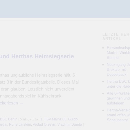
LETZTE HER
ARTIKEL
Einwechselspi
Marten Winkle
t und Herthas Heimsiegserie
Berliner
Neuzugang Jo
Brekalo mit
Doppelpack
thas unglaubliche Heimsiegserie hält. 6
Hertha BSC 
atz 3 in der Bundesligatabelle. Dieses Mal
unter die Räd
ran glauben. Letztlich nicht unverdient
Alle 6-Punkte
nntagabendspiel im Kühlschrank
gewinnen und
iterlesen
→
aufsteigen
Hertha-Vertei
stand offen w
 BSC Berlin
| Schlagwörter:
1. FSV Mainz 05
,
Guido
Scheunentor
ardai
,
Rune Jarstein
,
Vedad Ibisevic
,
Vladimir Darida
|