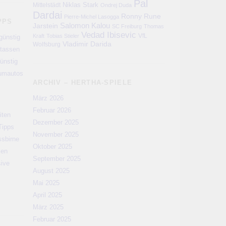
Pal
Niklas Stark
Mittelstädt
Ondrej Duda
Dardai
Ronny
Rune
Pierre-Michel Lasogga
PPS
Salomon Kalou
Jarstein
SC Freiburg
Thomas
Vedad Ibisevic
VfL
Kraft
Tobias Stieler
günstig
Vladimir Darida
Wolfsburg
rtassen
ünstig
aumautos
ARCHIV – HERTHA-SPIELE
März 2026
Februar 2026
iten
Dezember 2025
Tipps
November 2025
ssbirne
Oktober 2025
men
September 2025
sive
August 2025
Mai 2025
April 2025
März 2025
Februar 2025