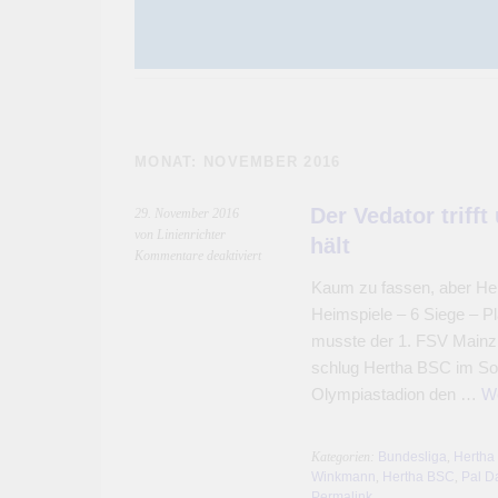
MONAT:
NOVEMBER 2016
Der Vedator triff
29. November 2016
von Linienrichter
hält
für
Kommentare deaktiviert
Der
Kaum zu fassen, aber Her
Vedator
Heimspiele – 6 Siege – Pl
trifft
und
musste der 1. FSV Mainz d
Herthas
schlug Hertha BSC im So
Heimsiegserie
Olympiastadion den …
We
hält
Kategorien:
Bundesliga
,
Hertha
Winkmann
,
Hertha BSC
,
Pal D
Permalink