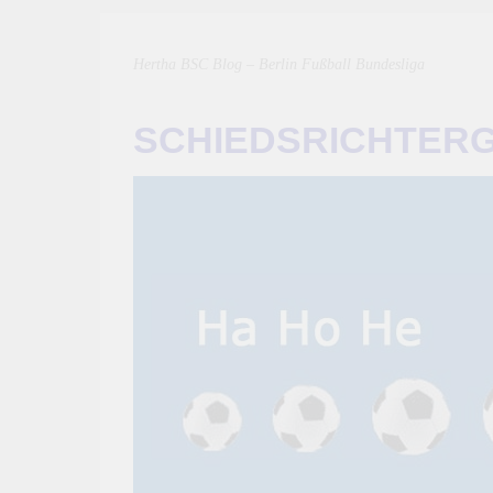
Hertha BSC Blog – Berlin Fußball Bundesliga
SCHIEDSRICHTER