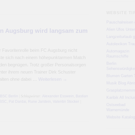
WEBSITE TI
Pauschalreisen 
Alien Ufos Unte
n Augsburg wird langsam zum
Langzeiturlaub g
Autolexikon Tr
 Favoritenrolle beim FC Augsburg nicht
Automagazin
Raumschiffe
te sich nach einem höhepunktarmen Match
Berlin
den begnügen. Trotz großer Personalsorgen
Sehenswürdigke
nter ihrem neuen Trainer Dirk Schuster
Blumen Garten 
alten ohne dabei …
Weiterlesen
→
Musik Blog Abri
Grasplatzmem
 BSC Berlin
| Schlagwörter:
Alexander Esswein
,
Bastian
Karibik All Inclu
 BSC
,
Pal Dardai
,
Rune Jarstein
,
Valentin Stocker
|
Ostseebad
Warnemünde
Website Katalog