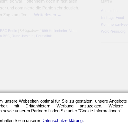
int, so war Hoffenheim doch in fast allen
META
sser und dominierte die Partie sehr deutlich.
Anmelden
den Zug zum Tor, …
Weiterlesen
→
Eintrags-Feed
Kommentar-Fee
 BSC Berlin
| Schlagwörter:
1899 Hoffenheim
,
Allan
WordPress.org
ha BSC
,
Rune Jarstein
|
Permalink
m unsere Webseiten optimal für Sie zu gestalten, unsere Angebote
eit mit Drittanbietern Werbung anzuzeigen. Weitere
sowie unseren Partnern finden Sie unter "Cookie-Informationen".
rhalten Sie in unserer
Datenschutzerklärung
.