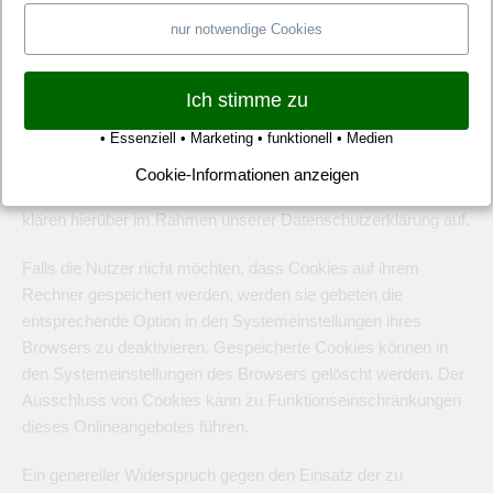
Nutzer gespeichert werden, die für Reichweitenmessung oder
nur notwendige Cookies
Marketingzwecke verwendet werden. Als „Third-Party-Cookie“
werden Cookies bezeichnet, die von anderen Anbietern als
dem Verantwortlichen, der das Onlineangebot betreibt,
Ich stimme zu
angeboten werden (andernfalls, wenn es nur dessen Cookies
• Essenziell • Marketing • funktionell • Medien
sind spricht man von „First-Party Cookies“).
Cookie-Informationen anzeigen
Wir können temporäre und permanente Cookies einsetzen und
klären hierüber im Rahmen unserer Datenschutzerklärung auf.
Falls die Nutzer nicht möchten, dass Cookies auf ihrem
Rechner gespeichert werden, werden sie gebeten die
entsprechende Option in den Systemeinstellungen ihres
Browsers zu deaktivieren. Gespeicherte Cookies können in
den Systemeinstellungen des Browsers gelöscht werden. Der
Ausschluss von Cookies kann zu Funktionseinschränkungen
dieses Onlineangebotes führen.
Ein genereller Widerspruch gegen den Einsatz der zu