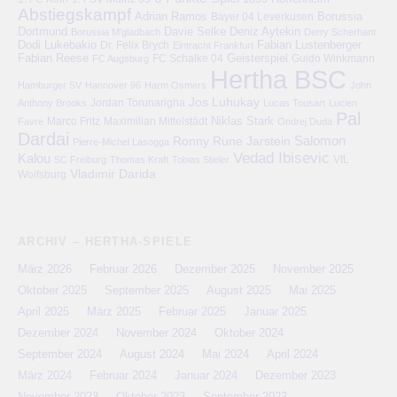
Abstiegskampf
Adrian Ramos
Bayer 04 Leverkusen
Borussia
Deniz Aytekin
Dortmund
Davie Selke
Borussia M'gladbach
Derry Scherhant
Dodi Lukebakio
Fabian Lustenberger
Dr. Felix Brych
Eintracht Frankfurt
Fabian Reese
FC Schalke 04
Geisterspiel
FC Augsburg
Guido Winkmann
Hertha BSC
Hamburger SV
Hannover 96
Harm Osmers
John
Jos Luhukay
Anthony Brooks
Jordan Torunarigha
Lucas Tousart
Lucien
Pal
Niklas Stark
Marco Fritz
Maximilian Mittelstädt
Favre
Ondrej Duda
Dardai
Salomon
Ronny
Rune Jarstein
Pierre-Michel Lasogga
Vedad Ibisevic
Kalou
VfL
SC Freiburg
Thomas Kraft
Tobias Stieler
Vladimir Darida
Wolfsburg
ARCHIV – HERTHA-SPIELE
März 2026
Februar 2026
Dezember 2025
November 2025
Oktober 2025
September 2025
August 2025
Mai 2025
April 2025
März 2025
Februar 2025
Januar 2025
Dezember 2024
November 2024
Oktober 2024
September 2024
August 2024
Mai 2024
April 2024
März 2024
Februar 2024
Januar 2024
Dezember 2023
November 2023
Oktober 2023
September 2023