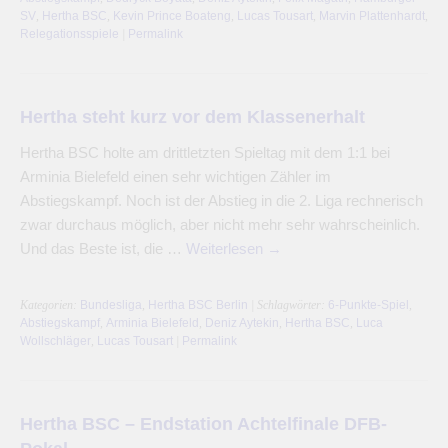
SV
,
Hertha BSC
,
Kevin Prince Boateng
,
Lucas Tousart
,
Marvin Plattenhardt
,
Relegationsspiele
|
Permalink
Hertha steht kurz vor dem Klassenerhalt
Hertha BSC holte am drittletzten Spieltag mit dem 1:1 bei
Arminia Bielefeld einen sehr wichtigen Zähler im
Abstiegskampf. Noch ist der Abstieg in die 2. Liga rechnerisch
zwar durchaus möglich, aber nicht mehr sehr wahrscheinlich.
Und das Beste ist, die …
Weiterlesen
→
Kategorien:
Bundesliga
,
Hertha BSC Berlin
| Schlagwörter:
6-Punkte-Spiel
,
Abstiegskampf
,
Arminia Bielefeld
,
Deniz Aytekin
,
Hertha BSC
,
Luca
Wollschläger
,
Lucas Tousart
|
Permalink
Hertha BSC – Endstation Achtelfinale DFB-