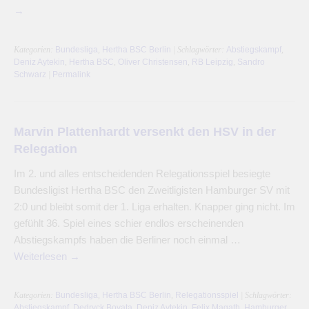
→
Kategorien:
Bundesliga
,
Hertha BSC Berlin
| Schlagwörter:
Abstiegskampf
,
Deniz Aytekin
,
Hertha BSC
,
Oliver Christensen
,
RB Leipzig
,
Sandro
Schwarz
|
Permalink
Marvin Plattenhardt versenkt den HSV in der
Relegation
Im 2. und alles entscheidenden Relegationsspiel besiegte
Bundesligist Hertha BSC den Zweitligisten Hamburger SV mit
2:0 und bleibt somit der 1. Liga erhalten. Knapper ging nicht. Im
gefühlt 36. Spiel eines schier endlos erscheinenden
Abstiegskampfs haben die Berliner noch einmal …
Weiterlesen
→
Kategorien:
Bundesliga
,
Hertha BSC Berlin
,
Relegationsspiel
| Schlagwörter:
Abstiegskampf
,
Dedryck Boyata
,
Deniz Aytekin
,
Felix Magath
,
Hamburger