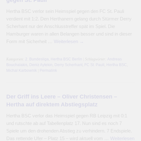
Hertha BSC verlor sein Heimspiel gegen den FC St. Pauli
verdient mit 1:2. Den Herthanern gelang durch Stürmer Derry
Scherhant nur der Anschlusstreffer spät im Spiel. Die
Hamburger waren in allen Belangen besser und sind in dieser
Form mit Sicherheit …
Weiterlesen
→
Kategorien:
2. Bundesliga
,
Hertha BSC Berlin
| Schlagwörter:
Andreas
Bouchalakis
,
Deniz Aytekin
,
Derry Scherhant
,
FC St. Pauli
,
Hertha BSC
,
Michal Karbownik
|
Permalink
Der Griff ins Leere – Oliver Christensen –
Hertha auf direktem Abstiegsplatz
Hertha BSC verlor das Heimspiel gegen RB Leipzig mit 0:1
und rutschte ab auf Tabellenplatz 17. Nun sind es noch 7
Spiele um den drohenden Abstieg zu verhindern. 7 Endspiele.
Das rettende Ufer – Platz 15 – wird aktuell vom …
Weiterlesen