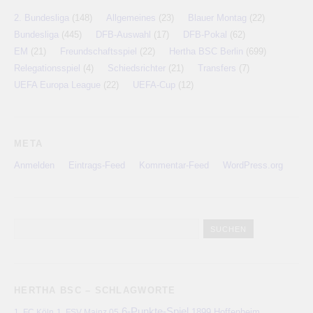
2. Bundesliga
(148)
Allgemeines
(23)
Blauer Montag
(22)
Bundesliga
(445)
DFB-Auswahl
(17)
DFB-Pokal
(62)
EM
(21)
Freundschaftsspiel
(22)
Hertha BSC Berlin
(699)
Relegationsspiel
(4)
Schiedsrichter
(21)
Transfers
(7)
UEFA Europa League
(22)
UEFA-Cup
(12)
META
Anmelden
Eintrags-Feed
Kommentar-Feed
WordPress.org
HERTHA BSC – SCHLAGWORTE
6-Punkte-Spiel
1. FC Köln
1899 Hoffenheim
1. FSV Mainz 05