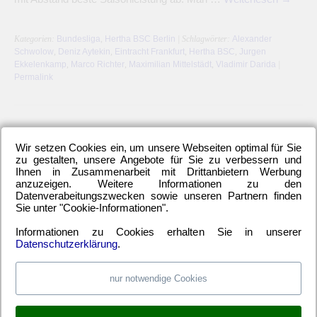
Kategorien:
Bundesliga
,
Hertha BSC Berlin
| Schlagwörter:
Alexander
Schwolow
,
Deniz Aytekin
,
Eintracht Frankfurt
,
Hertha BSC
,
Jurgen
Ekkelenkamp
,
Marco Richter
,
Maximilian Mittelstädt
,
Vladimir Darida
|
Permalink
←
Ältere Beiträge
Wir setzen Cookies ein, um unsere Webseiten optimal für Sie
zu gestalten, unsere Angebote für Sie zu verbessern und
Ihnen in Zusammenarbeit mit Drittanbietern Werbung
anzuzeigen. Weitere Informationen zu den
Datenverabeitungszwecken sowie unseren Partnern finden
LETZTE HERTHA-ARTIKEL
Sie unter "Cookie-Informationen".
Einwechselspieler Marten Winkler erlöst Berliner
Informationen zu Cookies erhalten Sie in unserer
Neuzugang Josip Brekalo mit Doppelpack
Datenschutzerklärung
.
Hertha BSC kam unter die Räder
Alle 6-Punkte-Spiele gewinnen und aufsteigen
nur notwendige Cookies
Hertha-Verteidigung stand offen wie ein Scheunentor