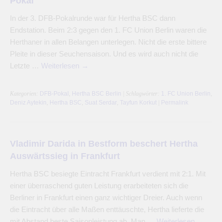
Pokal
In der 3. DFB-Pokalrunde war für Hertha BSC dann
Endstation. Beim 2:3 gegen den 1. FC Union Berlin waren die
Herthaner in allen Belangen unterlegen. Nicht die erste bittere
Pleite in dieser Seuchensaison. Und es wird auch nicht die
Letzte …
Weiterlesen
→
Kategorien:
DFB-Pokal
,
Hertha BSC Berlin
| Schlagwörter:
1. FC Union Berlin
,
Deniz Aytekin
,
Hertha BSC
,
Suat Serdar
,
Tayfun Korkut
|
Permalink
Vladimir Darida in Bestform beschert Hertha
Auswärtssieg in Frankfurt
Hertha BSC besiegte Eintracht Frankfurt verdient mit 2:1. Mit
einer überraschend guten Leistung erarbeiteten sich die
Berliner in Frankfurt einen ganz wichtiger Dreier. Auch wenn
die Eintracht über alle Maßen enttäuschte, Hertha lieferte die
mit Abstand beste Saisonleistung ab. Man …
Weiterlesen
→