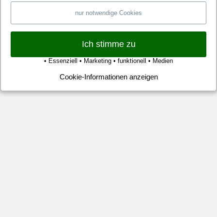
–
nur notwendige Cookies
He
pu
in
Ich stimme zu
Le
• Essenziell • Marketing • funktionell • Medien
Mit
Cookie-Informationen anzeigen
ein
sol
Ab
era
si
He
B
bei
de
fav
Te
vo