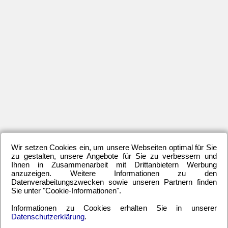
Ber
Ber
Der
Dr.
Fel
Bry
Gei
Her
BS
Krz
Pia
Ma
Cu
Pet
Pek
|
Wir setzen Cookies ein, um unsere Webseiten optimal für Sie
Per
zu gestalten, unsere Angebote für Sie zu verbessern und
Ihnen in Zusammenarbeit mit Drittanbietern Werbung
anzuzeigen. Weitere Informationen zu den
Datenverabeitungszwecken sowie unseren Partnern finden
Sie unter "Cookie-Informationen".
B
Informationen zu Cookies erhalten Sie in unserer
u
Datenschutzerklärung
.
Bo