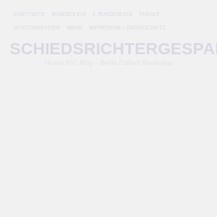
STARTSEITE
BUNDESLIGA
2. BUNDESLIGA
POKALE
SCHIEDSRICHTER
MEHR
IMPRESSUM + DATENSCHUTZ
SCHIEDSRICHTERGESP
MO
D
Hertha BSC Blog – Berlin Fußball Bundesliga
20
He
i
Ab
n
Pl
in
Fr
Di
Ka
ste
wi