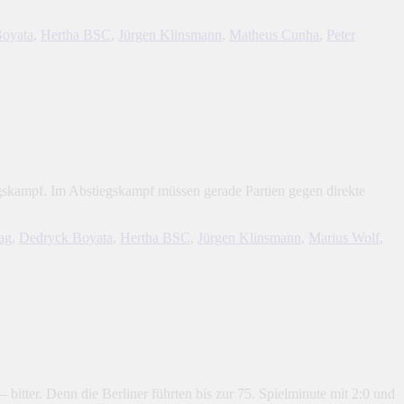
oyata
,
Hertha BSC
,
Jürgen Klinsmann
,
Matheus Cunha
,
Peter
egskampf. Im Abstiegskampf müssen gerade Partien gegen direkte
ag
,
Dedryck Boyata
,
Hertha BSC
,
Jürgen Klinsmann
,
Marius Wolf
,
bitter. Denn die Berliner führten bis zur 75. Spielminute mit 2:0 und