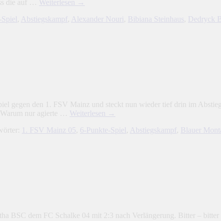
ass die auf …
Weiterlesen
→
-Spiel
,
Abstiegskampf
,
Alexander Nouri
,
Bibiana Steinhaus
,
Dedryck B
iel gegen den 1. FSV Mainz und steckt nun wieder tief drin im Absti
. Warum nur agierte …
Weiterlesen
→
wörter:
1. FSV Mainz 05
,
6-Punkte-Spiel
,
Abstiegskampf
,
Blauer Mont
a BSC dem FC Schalke 04 mit 2:3 nach Verlängerung. Bitter – bitter – 