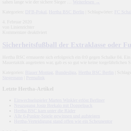
sahen lange wie der sichere Sieger …
Weiterlesen
→
Kategorien:
DFB-Pokal
,
Hertha BSC Berlin
| Schlagwörter:
FC Scha
4. Februar 2020
von Linienrichter
für
Kommentare deaktiviert
Sicherheitsfußball
der
Sicherheitsfußball der Extraklasse oder 
Extraklasse
oder
Hertha BSC ermauerte sich erfolgreich ein 0:0 gegen Schalke 04. Ein
Fußball
Mauertaktik angetreten war, gab es so gut wie keine torgefährlichen
zum
Abgewöhnen
Kategorien:
Blauer Montag
,
Bundesliga
,
Hertha BSC Berlin
| Schlag
?
Stegemann
|
Permalink
Letzte Hertha-Artikel
Einwechselspieler Marten Winkler erlöst Berliner
Neuzugang Josip Brekalo mit Doppelpack
Hertha BSC kam unter die Räder
Alle 6-Punkte-Spiele gewinnen und aufsteigen
Hertha-Verteidigung stand offen wie ein Scheunentor