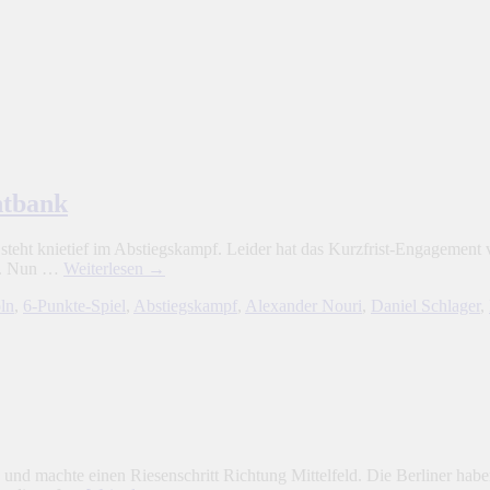
htbank
teht knietief im Abstiegskampf. Leider hat das Kurzfrist-Engagement 
nn. Nun …
Weiterlesen
→
ln
,
6-Punkte-Spiel
,
Abstiegskampf
,
Alexander Nouri
,
Daniel Schlager
,
nd machte einen Riesenschritt Richtung Mittelfeld. Die Berliner hab