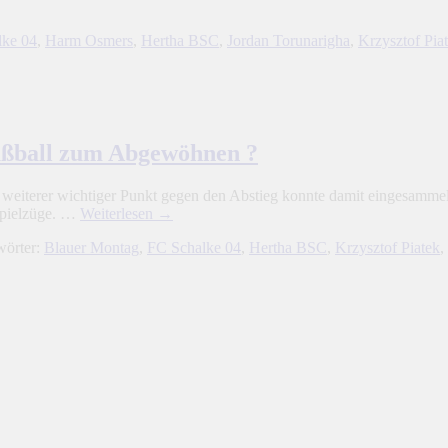
lke 04
,
Harm Osmers
,
Hertha BSC
,
Jordan Torunarigha
,
Krzysztof Pia
Fußball zum Abgewöhnen ?
 weiterer wichtiger Punkt gegen den Abstieg konnte damit eingesammel
 Spielzüge. …
Weiterlesen
→
wörter:
Blauer Montag
,
FC Schalke 04
,
Hertha BSC
,
Krzysztof Piatek
,