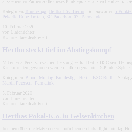
ausstehenden Partien sollte dieses Punktepolster ausreichend sein. D
Kategorien:
Bundesliga
,
Hertha BSC Berlin
| Schlagwörter:
6-Punkte
Pekarik
,
Rune Jarstein
,
SC Paderborn 07
|
Permalink
10. Februar 2020
von Linienrichter
für
Kommentare deaktiviert
Hertha
steckt
Hertha steckt tief im Abstiegskampf
tief
im
Mit einer äußerst schwachen Leistung verlor Hertha BSC sein Heimsp
Abstiegskampf
Konkurrenten gewonnen werden – die sogenannten 6-Punkte-Spiele
Kategorien:
Blauer Montag
,
Bundesliga
,
Hertha BSC Berlin
| Schlag
Martin Petersen
|
Permalink
5. Februar 2020
von Linienrichter
für
Kommentare deaktiviert
Herthas
Pokal-
Herthas Pokal-K.o. in Gelsenkirchen
K.o.
in
In einem über die Maßen nervenaufreibenden Pokalfight unterlag Herth
Gelsenkirchen