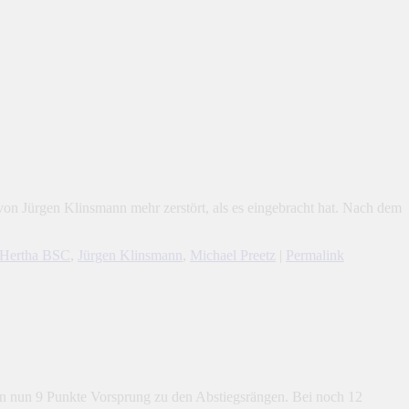
von Jürgen Klinsmann mehr zerstört, als es eingebracht hat. Nach dem
Hertha BSC
,
Jürgen Klinsmann
,
Michael Preetz
|
Permalink
en nun 9 Punkte Vorsprung zu den Abstiegsrängen. Bei noch 12