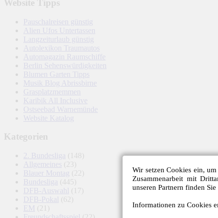
Website Tipps
Pauschalreisen günstig
Alien Ufos Untertassen
Langzeiturlaub günstig
Autolexikon Traumautos
Automagazin Raumschiffe
Berlin Sehenswürdigkeiten
Blumen Garten Tipps
Musik Blog Abrissbirne
Grasplatzmemmen
Karibik All Inclusive
Ostseebad Warnemünde
Website Katalog
Kategorien
2. Bundesliga
(148)
Allgemeines
(23)
Wir setzen Cookies ein, um 
Blauer Montag
(22)
Zusammenarbeit mit Dritt
Bundesliga
(445)
unseren Partnern finden Sie
DFB-Auswahl
(17)
DFB-Pokal
(62)
Informationen zu Cookies er
EM
(21)
Freundschaftsspiel
(22)