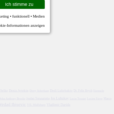
Ich stimme zu
keting • funktionell • Medien
kie-Informationen anzeigen
 Selke
Deniz Aytekin
Dodi Lukebakio
Dr. Felix Brych
Eintracht
Derry Scherhant
Jos Luhukay
Marco
John Anthony Brooks
Jordan Torunarigha
Lucien Favre
Lucas Tousart
Vedad Ibisevic
Vladimir Darida
VfL Wolfsburg