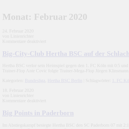
Monat:
Februar 2020
24. Februar 2020
von Linienrichter
für
Kommentare deaktiviert
Big-
City-
Big-City-Club Hertha BSC auf der Schlac
Club
Hertha
Hertha BSC verlor sein Heimspiel gegen den 1. FC Köln mit 0:5 und s
BSC
Trainer-Flop Ante Covic folgte Trainer-Mega-Flop Jürgen Klinsma
auf
der
Kategorien:
Bundesliga
,
Hertha BSC Berlin
| Schlagwörter:
1. FC Kö
Schlachtbank
18. Februar 2020
von Linienrichter
für
Kommentare deaktiviert
Big
Points
Big Points in Paderborn
in
Paderborn
Im Abstiegskampf besiegte Hertha BSC den SC Paderborn 07 mit 2:1 u