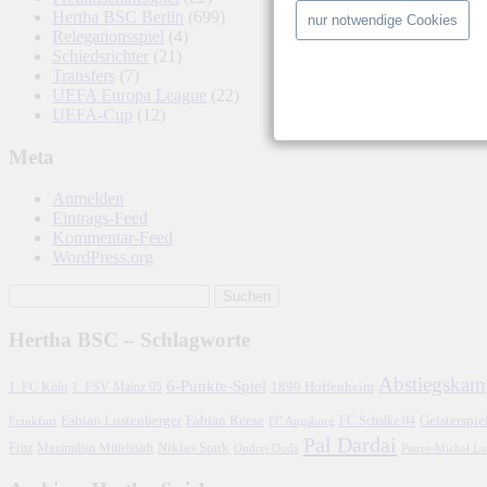
Hertha BSC Berlin
(699)
nur notwendige Cookies
Relegationsspiel
(4)
Schiedsrichter
(21)
Transfers
(7)
UEFA Europa League
(22)
UEFA-Cup
(12)
Meta
Anmelden
Eintrags-Feed
Kommentar-Feed
WordPress.org
Hertha BSC – Schlagworte
Abstiegskam
6-Punkte-Spiel
1. FC Köln
1899 Hoffenheim
1. FSV Mainz 05
Fabian Lustenberger
Fabian Reese
FC Schalke 04
Geisterspie
Frankfurt
FC Augsburg
Pal Dardai
Fritz
Niklas Stark
Maximilian Mittelstädt
Ondrej Duda
Pierre-Michel L