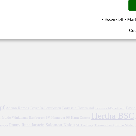
• Essenziell • Mar
Coo
pf
Adrian Ramos
Borussia Dortmund
Davie
Bayer 04 Leverkusen
Borussia M'gladbach
Hertha BSC
l
Guido Winkmann
Hamburger SV
Hannover 96
Harm Osmers
Salomon Kalou
Ronny
Rune Jarstein
asogga
SC Freiburg
Thomas Kraft
Tobias Stieler