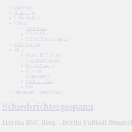
Startseite
Bundesliga
2. Bundesliga
Pokale
DFB-Pokal
UEFA-Cup
UEFA Europa League
Schiedsrichter
Mehr
Hertha BSC Berlin
Freundschaftsspiel
Blauer Montag
Gespann
Allgemeines
DFB-Auswahl
EM
Impressum + Datenschutz
Schiedsrichtergespann
Hertha BSC Blog – Berlin Fußball Bundesl