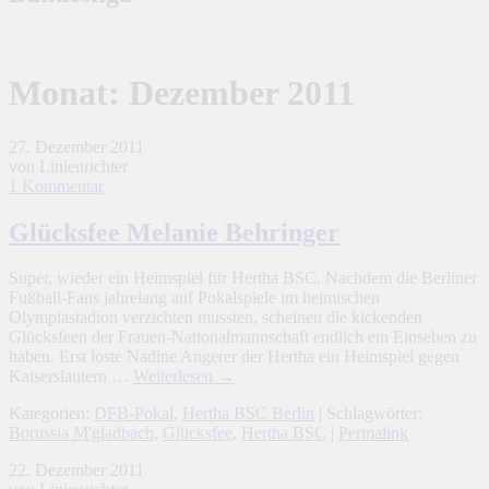
Monat:
Dezember 2011
27. Dezember 2011
von Linienrichter
1 Kommentar
Glücksfee Melanie Behringer
Super, wieder ein Heimspiel für Hertha BSC. Nachdem die Berliner
Fußball-Fans jahrelang auf Pokalspiele im heimischen
Olympiastadion verzichten mussten, scheinen die kickenden
Glücksfeen der Frauen-Nationalmannschaft endlich ein Einsehen zu
haben. Erst loste Nadine Angerer der Hertha ein Heimspiel gegen
Kaiserslautern …
Weiterlesen
→
Kategorien:
DFB-Pokal
,
Hertha BSC Berlin
| Schlagwörter:
Borussia M'gladbach
,
Glücksfee
,
Hertha BSC
|
Permalink
22. Dezember 2011