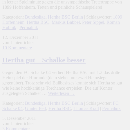
in letzter Spielminute gegen die unsympathische Tretertruppe von
1899 Hoffenheim. Treten und peinliche Schauspielerei
Kategorien:
Bundesliga
,
Hertha BSC Berlin
| Schlagwörter:
1899
Hoffenheim
,
Hertha BSC
,
Markus Babbel
,
Peter Sippel
,
Roman
Hubnik
|
Permalink
12. Dezember 2011
von Linienrichter
10 Kommentare
Hertha gut – Schalke besser
Gegen den FC Schalke 04 verliert Hertha BSC mit 1:2 das dritte
Heimspiel der Hinrunde (dem stehen nur zwei Heimsiege
gegenüber). Trotz sehr viel Ballbesitzes konnte sich Hertha so gut
wie keine hochkarätige Torchance erspielen. Die auf Konter
ausgelegten Schalker …
Weiterlesen
→
Kategorien:
Bundesliga
,
Hertha BSC Berlin
| Schlagwörter:
FC
Schalke 04
,
Günter Perl
,
Hertha BSC
,
Thomas Kraft
|
Permalink
5. Dezember 2011
von Linienrichter
3 Kommentare