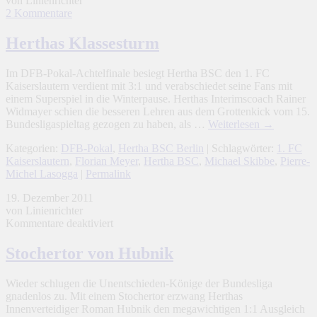
von Linienrichter
2 Kommentare
Herthas Klassesturm
Im DFB-Pokal-Achtelfinale besiegt Hertha BSC den 1. FC
Kaiserslautern verdient mit 3:1 und verabschiedet seine Fans mit
einem Superspiel in die Winterpause. Herthas Interimscoach Rainer
Widmayer schien die besseren Lehren aus dem Grottenkick vom 15.
Bundesligaspieltag gezogen zu haben, als …
Weiterlesen
→
Kategorien:
DFB-Pokal
,
Hertha BSC Berlin
| Schlagwörter:
1. FC
Kaiserslautern
,
Florian Meyer
,
Hertha BSC
,
Michael Skibbe
,
Pierre-
Michel Lasogga
|
Permalink
19. Dezember 2011
von Linienrichter
für
Kommentare deaktiviert
Stochertor
von
Stochertor von Hubnik
Hubnik
Wieder schlugen die Unentschieden-Könige der Bundesliga
gnadenlos zu. Mit einem Stochertor erzwang Herthas
Innenverteidiger Roman Hubnik den megawichtigen 1:1 Ausgleich