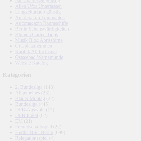
Pauschalreisen günstig
Alien Ufos Untertassen
Langzeiturlaub günstig
Autolexikon Traumautos
Automagazin Raumschiffe
Berlin Sehenswürdigkeiten
Blumen Garten Tipps
Musik Blog Abrissbirne
Grasplatzmemmen
Karibik All Inclusive
Ostseebad Warnemünde
Website Katalog
Kategorien
2. Bundesliga
(148)
Allgemeines
(23)
Blauer Montag
(22)
Bundesliga
(445)
DFB-Auswahl
(17)
DFB-Pokal
(62)
EM
(21)
Freundschaftsspiel
(22)
Hertha BSC Berlin
(699)
Relegationsspiel
(4)