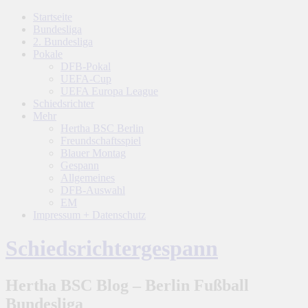
Startseite
Bundesliga
2. Bundesliga
Pokale
DFB-Pokal
UEFA-Cup
UEFA Europa League
Schiedsrichter
Mehr
Hertha BSC Berlin
Freundschaftsspiel
Blauer Montag
Gespann
Allgemeines
DFB-Auswahl
EM
Impressum + Datenschutz
Schiedsrichtergespann
Hertha BSC Blog – Berlin Fußball
Bundesliga