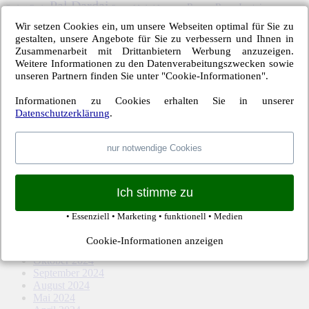
Pal Dardai
Ronny
Rune Jarstein
Ondrej Duda
Pierre-Michel Lasogga
Vedad Ibisevic
Salomon Kalou
SC Freiburg
Thomas Kraft
Tobias Stieler
VfL
Wir setzen Cookies ein, um unsere Webseiten optimal für Sie zu
Vladimir Darida
Wolfsburg
gestalten, unsere Angebote für Sie zu verbessern und Ihnen in
Zusammenarbeit mit Drittanbietern Werbung anzuzeigen.
Archiv – Hertha-Spiele
Weitere Informationen zu den Datenverabeitungszwecken sowie
unseren Partnern finden Sie unter "Cookie-Informationen".
März 2026
Februar 2026
Informationen zu Cookies erhalten Sie in unserer
Dezember 2025
Datenschutzerklärung
.
November 2025
Oktober 2025
nur notwendige Cookies
September 2025
August 2025
Mai 2025
April 2025
Ich stimme zu
März 2025
Februar 2025
• Essenziell • Marketing • funktionell • Medien
Januar 2025
Dezember 2024
Cookie-Informationen anzeigen
November 2024
Oktober 2024
September 2024
August 2024
Mai 2024