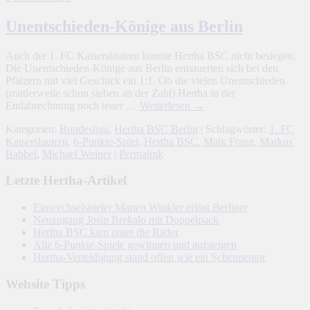
Unentschieden-Könige aus Berlin
Auch der 1. FC Kaiserslautern konnte Hertha BSC nicht besiegen.
Die Unentschieden-Könige aus Berlin ermauerten sich bei den
Pfälzern mit viel Geschick ein 1:1. Ob die vielen Unentschieden
(mittlerweile schon sieben an der Zahl) Hertha in der
Endabrechnung noch teuer …
Weiterlesen
→
Kategorien:
Bundesliga
,
Hertha BSC Berlin
| Schlagwörter:
1. FC
Kaiserslautern
,
6-Punkte-Spiel
,
Hertha BSC
,
Maik Franz
,
Markus
Babbel
,
Michael Weiner
|
Permalink
Letzte Hertha-Artikel
Einwechselspieler Marten Winkler erlöst Berliner
Neuzugang Josip Brekalo mit Doppelpack
Hertha BSC kam unter die Räder
Alle 6-Punkte-Spiele gewinnen und aufsteigen
Hertha-Verteidigung stand offen wie ein Scheunentor
Website Tipps