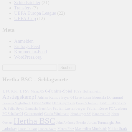
Schiedsrichter
(21)
Transfers
(7)
UEFA Europa League
(22)
UEFA-Cup
(12)
Meta
Anmelden
Eintrags-Feed
Kommentar-Feed
WordPress.org
Hertha BSC – Schlagworte
6-Punkte-Spiel
1. FC Köln
1899 Hoffenheim
1. FSV Mainz 05
Abstiegskampf
Adrian Ramos
Borussia Dortmund
Bayer 04 Leverkusen
Davie Selke
Deniz Aytekin
Dodi Lukebakio
Borussia M'gladbach
Derry Scherhant
Fabian Lustenberger
Fabian Reese
Dr. Felix Brych
Eintracht Frankfurt
FC Augsburg
FC Schalke 04
Geisterspiel
Guido Winkmann
Hamburger SV
Hannover 96
Harm
Hertha BSC
Jos
John Anthony Brooks
Jordan Torunarigha
Osmers
Luhukay
Marco Fritz
Niklas Stark
Lucien Favre
Maximilian Mittelstädt
Lucas Tousart