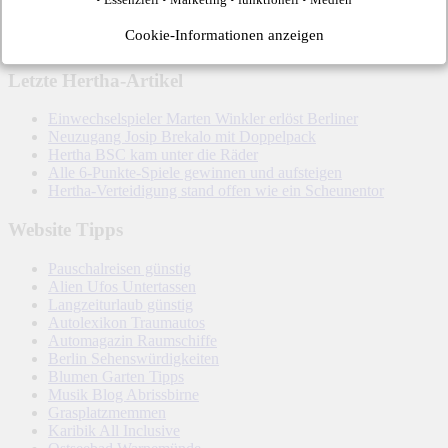
← Vorheriger Beitrag
Cookie-Informationen anzeigen
Nächster Beitrag →
Letzte Hertha-Artikel
Einwechselspieler Marten Winkler erlöst Berliner
Neuzugang Josip Brekalo mit Doppelpack
Hertha BSC kam unter die Räder
Alle 6-Punkte-Spiele gewinnen und aufsteigen
Hertha-Verteidigung stand offen wie ein Scheunentor
Website Tipps
Pauschalreisen günstig
Alien Ufos Untertassen
Langzeiturlaub günstig
Autolexikon Traumautos
Automagazin Raumschiffe
Berlin Sehenswürdigkeiten
Blumen Garten Tipps
Musik Blog Abrissbirne
Grasplatzmemmen
Karibik All Inclusive