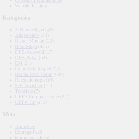
Ostseebad Warnemünde
Website Katalog
Kategorien
2. Bundesliga
(148)
Allgemeines
(23)
Blauer Montag
(22)
Bundesliga
(445)
DFB-Auswahl
(17)
DFB-Pokal
(62)
EM
(21)
Freundschaftsspiel
(22)
Hertha BSC Berlin
(699)
Relegationsspiel
(4)
Schiedsrichter
(21)
Transfers
(7)
UEFA Europa League
(22)
UEFA-Cup
(12)
Meta
Anmelden
Eintrags-Feed
Kommentar-Feed