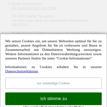
Blauer Baumsteiger
16. Dezember 2011 um 20:00
Oh NEIN Berlin Tiergarten,
wo bitte schön steckt das spielerische Potenzial der
HERTHA?
In den letzten 8 Spielen war davon nur wenig, in K’lautern
überhaupt nix zu sehen. Wenn sie denn eines hat, ruft die
Wir setzen Cookies ein, um unsere Webseiten optimal für Sie zu
Mannschaft ihr Potenzial für die erste Liga nicht ausreichend
gestalten, unsere Angebote für Sie zu verbessern und Ihnen in
ab.
Zusammenarbeit mit Drittanbietern Werbung anzuzeigen.
Weitere Informationen zu den Datenverabeitungszwecken sowie
Berlin Tiergarten
unseren Partnern finden Sie unter "Cookie-Informationen".
16. Dezember 2011 um 20:20
Ist teilweise schon wahr, Blauer Baumsteiger. Insbesondere
Informationen zu Cookies erhalten Sie in unserer
das Gekicke in Kaiserslautern war ein ruhmloser Tiefpunkt.
Datenschutzerklärung
.
Dass die Roten Teufel von Herthas Ideenlosigkeit nicht
profitierten und eine klaren Sieg rausschossen, war schon
nur notwendige Cookies
glücklich. Hoffentlich präsentiert sich Kaiserslautern im Pokal
genauso schwach. Dann steht Hertha im Viertelfinale.
3 Tore gegen Leverkusen, 2 Tore gegen Freiburg, 2 Tore in
Ich stimme zu
Kaiserslautern, 3 Tore in Wolfsburg, … so unterirdisch sind
die Leistungen nicht.
• Essenziell • Marketing • funktionell • Medien