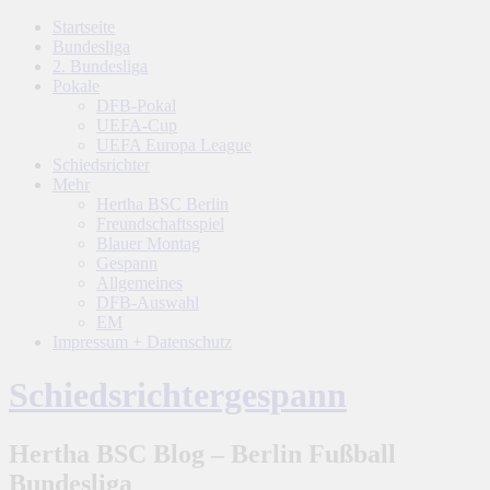
Startseite
Bundesliga
2. Bundesliga
Pokale
DFB-Pokal
UEFA-Cup
UEFA Europa League
Schiedsrichter
Mehr
Hertha BSC Berlin
Freundschaftsspiel
Blauer Montag
Gespann
Allgemeines
DFB-Auswahl
EM
Impressum + Datenschutz
Schiedsrichtergespann
Hertha BSC Blog – Berlin Fußball
Bundesliga