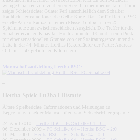
wenige Chancen zum verdienten Sieg. In einer überaus fairen Partie
zeigte Schiedsrichter Günter Perl ausschließlich dem Schalker
Rauhbein Jermaine Jones die Gelbe Karte. Das Tor für Hertha BSC
erzielte Adrian Ramos mit einem klasse Kopfball in der 25.
Spielminute zum zwischenzeitlichen Ausgleich. Die Treffer für die
Schalker erzielten Klaas Jan Huntelaar in der 19. und Teemu Pukki
mit einer sensationellen Granate von der Strafraumgrenze unter die
Latte in der 44. Minute. Herthas Rekordläufer der Partie: Andreas
Ottl mit 11,47 gelaufenen Kilometern.
–
Mannschaftsaufstellung Hertha BSC:
–
Hertha-Spiele Fußball-Historie
Ältere Spielberichte, Informationen und Meinungen zu
Begegnungen beider Mannschaften vom Schiedsrichtergespann:
24. April 2010 –
Hertha BSC – FC Schalke 04 – 0:1
06. Dezember 2009 –
FC Schalke 04 – Hertha BSC – 2:0
16. Mai 2009 –
Hertha BSC – FC Schalke 04 – 0:0