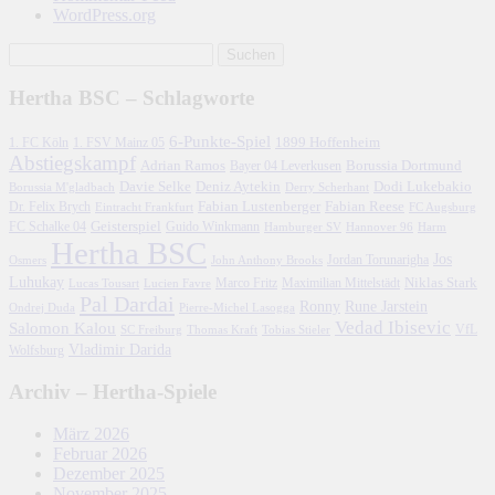
WordPress.org
Hertha BSC – Schlagworte
6-Punkte-Spiel
1. FC Köln
1899 Hoffenheim
1. FSV Mainz 05
Abstiegskampf
Adrian Ramos
Borussia Dortmund
Bayer 04 Leverkusen
Davie Selke
Deniz Aytekin
Dodi Lukebakio
Borussia M'gladbach
Derry Scherhant
Fabian Lustenberger
Fabian Reese
Dr. Felix Brych
Eintracht Frankfurt
FC Augsburg
FC Schalke 04
Geisterspiel
Guido Winkmann
Hamburger SV
Hannover 96
Harm
Hertha BSC
Jos
John Anthony Brooks
Jordan Torunarigha
Osmers
Luhukay
Marco Fritz
Niklas Stark
Lucien Favre
Maximilian Mittelstädt
Lucas Tousart
Pal Dardai
Ronny
Rune Jarstein
Ondrej Duda
Pierre-Michel Lasogga
Vedad Ibisevic
Salomon Kalou
SC Freiburg
Thomas Kraft
Tobias Stieler
VfL
Vladimir Darida
Wolfsburg
Archiv – Hertha-Spiele
März 2026
Februar 2026
Dezember 2025
November 2025