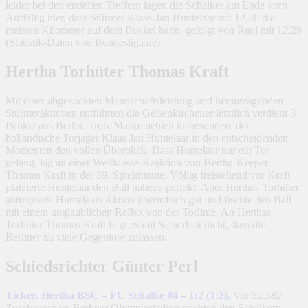
leider bei den erzielten Treffern lagen die Schalker am Ende vorn.
Auffällig hier, dass Stürmer Klaas-Jan Huntelaar mit 12,26 die
meisten Kilometer auf dem Buckel hatte, gefolgt von Raul mit 12,29
(Statistik-Daten von Bundesliga.de).
Hertha Torhüter Thomas Kraft
Mit einer abgezockten Mannschaftsleistung und herausragenden
Stürmeraktionen entführten die Gelsenkirchener letztlich verdient 3
Punkte aus Berlin. Trotz Maske behielt insbesondere der
holländische Torjäger Klaas Jan Huntelaar in den entscheidenden
Momenten den vollen Überblick. Dass Huntelaar nur ein Tor
gelang, lag an einer Weltklasse-Reaktion von Hertha-Keeper
Thomas Kraft in der 59. Spielminute. Völlig freistehend vor Kraft
platzierte Huntelaar den Ball nahezu perfekt. Aber Herthas Torhüter
antizipierte Huntelaars Aktion überirdisch gut und fischte den Ball
mit einem unglaublichen Reflex von der Torlinie. An Herthas
Torhüter Thomas Kraft liegt es mit Sicherheit nicht, dass die
Berliner zu viele Gegentore zulassen.
Schiedsrichter Günter Perl
Ticker. Hertha BSC – FC Schalke 04 – 1:2 (1:2).
Vor 52.382
Zuschauern im Berliner Olympiastadion reichten den Schalkern