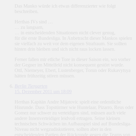
Das Manko würde ich etwas differenzierter wie folgt
beschreiben.
Herthas IVs sind …
… zu langsam,
… in entscheidenden Situationen nicht clever genug,
für die erste Bundesliga. In Anbetracht dieser Mankos spielen
sie vielfach zu weit vor dem eigenen Strafraum. Sie sollten
hinten drin bleiben und sich nicht raus locken lassen.
Ferner fallen mir etliche Tore in dieser Saison ein, wo vorher
der Gegner im Mittelfeld nicht konsequent gestört wurde.
Ottl, Niemeyer, Ebert, Lustenberger, Torun oder Rukavytsya
hätten frühzeitig stören müssen.
Berlin Tiergarten
15. Dezember 2011 um 18:09
Herthas Kapitän Andre Mijatovic spielt eine ordentliche
Hinrunde. Dass Topstürmer wie Huntelaar, Pizarro, Reus oder
Gomez nur schwer zu verteidigen sind, müssen auch viele
andere Innenverteidiger leidvoll ertragen. Seine kleinen
technischen Schwächen im Aufbauspiel sind auf Bundesliga-
Niveau nicht wegzudiskutieren, sollten aber in den
entscheidenden Partien der Rückrunde gegen die Teams von