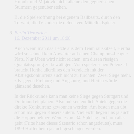
Hubnik und Mijatovic nicht alleine den gegnerischen
Stürmern gegenüber stehen.
B. die Spieleröffnung bei eigenem Ballbesitz, durch den
Torwart, die IVs oder die defensiven Mittelfeldspieler.
Berlin Tiergarten
16. Dezember 2011 um 18:08
Auch wenn man das Letzte aus dem Team rauskitzelt, Hertha
wird so schnell kein Anwärter auf einen Champions-League
Platz. Nur Üben wird nicht reichen, um diesen riesigen
Qualitätssprung zu bewältigen. Vom spielerischen Potenzial
braucht Hertha allerdings den Vergleich mit der
Abstiegskonkurrenz auch nicht zu fürchten. Zwei Siege mehr,
z.B. gegen Freiburg und Augsburg, und Hertha würde
glänzend dastehen.
In der Rückrunde kann man keine Siege gegen Stuttgart und
Dortmund einplanen. Also müssen endlich Spiele gegen die
direkte Konkurrenz gewonnen werden. Am besten man übt
schon mal gegen Kaiserslautern. Vielleicht liegen uns ja auch
die Hoppenheimer. Wenn es am 34. Spieltag noch um alles
geht (Fritte hatte dieses Szenario schon angedeutet), muss
1899 Hoffenheim ja auch geschlagen werden.