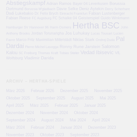
Abstiegskampf
Adrian Ramos
Bayer 04 Leverkusen
Borussia
Deniz Aytekin
Dortmund
Davie Selke
Borussia M'gladbach
Derry Scherhant
Dodi Lukebakio
Fabian Lustenberger
Dr. Felix Brych
Eintracht Frankfurt
Fabian Reese
FC Schalke 04
Geisterspiel
FC Augsburg
Guido Winkmann
Hertha BSC
Hamburger SV
Hannover 96
Harm Osmers
John
Jos Luhukay
Anthony Brooks
Jordan Torunarigha
Lucas Tousart
Lucien
Pal
Niklas Stark
Marco Fritz
Maximilian Mittelstädt
Favre
Ondrej Duda
Dardai
Salomon
Ronny
Rune Jarstein
Pierre-Michel Lasogga
Vedad Ibisevic
Kalou
VfL
SC Freiburg
Thomas Kraft
Tobias Stieler
Vladimir Darida
Wolfsburg
ARCHIV – HERTHA-SPIELE
März 2026
Februar 2026
Dezember 2025
November 2025
Oktober 2025
September 2025
August 2025
Mai 2025
April 2025
März 2025
Februar 2025
Januar 2025
Dezember 2024
November 2024
Oktober 2024
September 2024
August 2024
Mai 2024
April 2024
März 2024
Februar 2024
Januar 2024
Dezember 2023
November 2023
Oktober 2023
September 2023