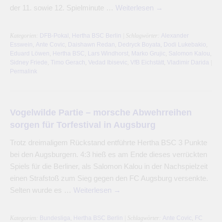
der 11. sowie 12. Spielminute …
Weiterlesen
→
Kategorien:
DFB-Pokal
,
Hertha BSC Berlin
| Schlagwörter:
Alexander
Esswein
,
Ante Covic
,
Daishawn Redan
,
Dedryck Boyata
,
Dodi Lukebakio
,
Eduard Löwen
,
Hertha BSC
,
Lars Windhorst
,
Marko Grujic
,
Salomon Kalou
,
Sidney Friede
,
Timo Gerach
,
Vedad Ibisevic
,
VfB Eichstätt
,
Vladimir Darida
|
Permalink
Vogelwilde Partie – morsche Abwehrreihen
sorgen für Torfestival in Augsburg
Trotz dreimaligem Rückstand entführte Hertha BSC 3 Punkte
bei den Augsburgern. 4:3 hieß es am Ende dieses verrückten
Spiels für die Berliner, als Salomon Kalou in der Nachspielzeit
einen Strafstoß zum Sieg gegen den FC Augsburg versenkte.
Selten wurde es …
Weiterlesen
→
Kategorien:
Bundesliga
,
Hertha BSC Berlin
| Schlagwörter:
Ante Covic
,
FC