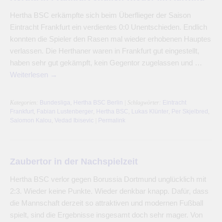
Hertha BSC erkämpfte sich beim Überflieger der Saison
Eintracht Frankfurt ein verdientes 0:0 Unentschieden. Endlich
konnten die Spieler den Rasen mal wieder erhobenen Hauptes
verlassen. Die Herthaner waren in Frankfurt gut eingestellt,
haben sehr gut gekämpft, kein Gegentor zugelassen und …
Weiterlesen
→
Kategorien:
Bundesliga
,
Hertha BSC Berlin
| Schlagwörter:
Eintracht
Frankfurt
,
Fabian Lustenberger
,
Hertha BSC
,
Lukas Klünter
,
Per Skjelbred
,
Salomon Kalou
,
Vedad Ibisevic
|
Permalink
Zaubertor in der Nachspielzeit
Hertha BSC verlor gegen Borussia Dortmund unglücklich mit
2:3. Wieder keine Punkte. Wieder denkbar knapp. Dafür, dass
die Mannschaft derzeit so attraktiven und modernen Fußball
spielt, sind die Ergebnisse insgesamt doch sehr mager. Von