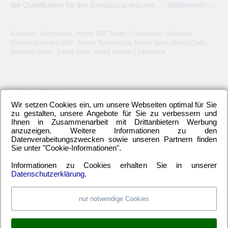
der Qualifikation für den Europacup müssen …
Weiterlesen
→
Kategorien:
Bundesliga
,
Hertha BSC Berlin
| Schlagwörter:
Borussia
Dortmund
,
Hertha BSC
,
Jordan Torunarigha
,
Niklas Stark
,
Ondrej Duda
,
Salomon Kalou
,
Tobias Welz
,
Vedad Ibisevic
|
Permalink
←
Ältere Beiträge
Wir setzen Cookies ein, um unsere Webseiten optimal für Sie
zu gestalten, unsere Angebote für Sie zu verbessern und
Ihnen in Zusammenarbeit mit Drittanbietern Werbung
anzuzeigen. Weitere Informationen zu den
Datenverabeitungszwecken sowie unseren Partnern finden
LETZTE HERTHA-ARTIKEL
Sie unter "Cookie-Informationen".
Einwechselspieler Marten Winkler erlöst Berliner
Informationen zu Cookies erhalten Sie in unserer
Neuzugang Josip Brekalo mit Doppelpack
Datenschutzerklärung
.
Hertha BSC kam unter die Räder
Alle 6-Punkte-Spiele gewinnen und aufsteigen
nur notwendige Cookies
Hertha-Verteidigung stand offen wie ein Scheunentor