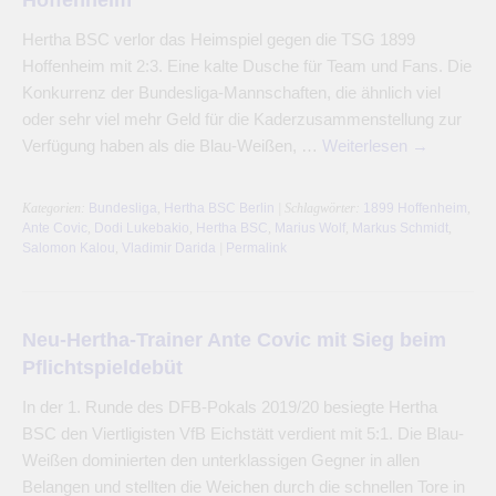
Hertha BSC verlor das Heimspiel gegen die TSG 1899
Hoffenheim mit 2:3. Eine kalte Dusche für Team und Fans. Die
Konkurrenz der Bundesliga-Mannschaften, die ähnlich viel
oder sehr viel mehr Geld für die Kaderzusammenstellung zur
Verfügung haben als die Blau-Weißen, …
Weiterlesen
→
Kategorien:
Bundesliga
,
Hertha BSC Berlin
| Schlagwörter:
1899 Hoffenheim
,
Ante Covic
,
Dodi Lukebakio
,
Hertha BSC
,
Marius Wolf
,
Markus Schmidt
,
Salomon Kalou
,
Vladimir Darida
|
Permalink
Neu-Hertha-Trainer Ante Covic mit Sieg beim
Pflichtspieldebüt
In der 1. Runde des DFB-Pokals 2019/20 besiegte Hertha
BSC den Viertligisten VfB Eichstätt verdient mit 5:1. Die Blau-
Weißen dominierten den unterklassigen Gegner in allen
Belangen und stellten die Weichen durch die schnellen Tore in