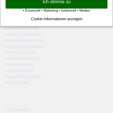
Ich stimme zu
WEBSITE TIPPS
• Essenziell • Marketing • funktionell • Medien
Pauschalreisen günstig
Cookie-Informationen anzeigen
Alien Ufos Untertassen
Langzeiturlaub günstig
Autolexikon Traumautos
Automagazin Raumschiffe
Berlin Sehenswürdigkeiten
Blumen Garten Tipps
Musik Blog Abrissbirne
Grasplatzmemmen
Karibik All Inclusive
Ostseebad Warnemünde
Website Katalog
KATEGORIEN