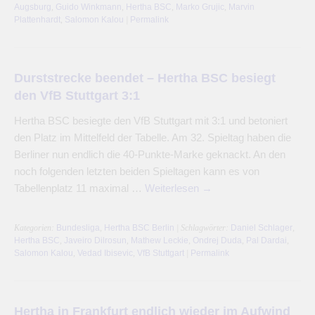
Augsburg
,
Guido Winkmann
,
Hertha BSC
,
Marko Grujic
,
Marvin
Plattenhardt
,
Salomon Kalou
|
Permalink
Durststrecke beendet – Hertha BSC besiegt
den VfB Stuttgart 3:1
Hertha BSC besiegte den VfB Stuttgart mit 3:1 und betoniert
den Platz im Mittelfeld der Tabelle. Am 32. Spieltag haben die
Berliner nun endlich die 40-Punkte-Marke geknackt. An den
noch folgenden letzten beiden Spieltagen kann es von
Tabellenplatz 11 maximal …
Weiterlesen
→
Kategorien:
Bundesliga
,
Hertha BSC Berlin
| Schlagwörter:
Daniel Schlager
,
Hertha BSC
,
Javeiro Dilrosun
,
Mathew Leckie
,
Ondrej Duda
,
Pal Dardai
,
Salomon Kalou
,
Vedad Ibisevic
,
VfB Stuttgart
|
Permalink
Hertha in Frankfurt endlich wieder im Aufwind