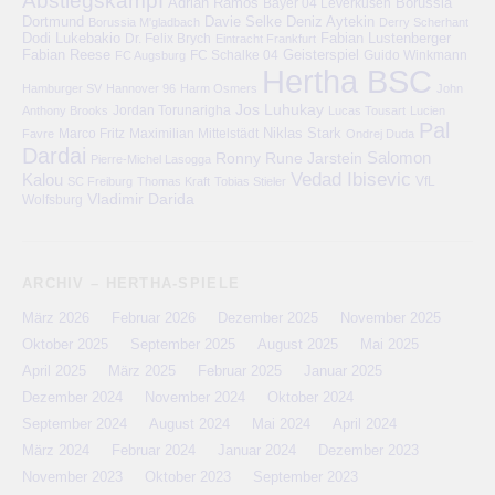
Abstiegskampf
Adrian Ramos
Bayer 04 Leverkusen
Borussia
Deniz Aytekin
Dortmund
Davie Selke
Borussia M'gladbach
Derry Scherhant
Dodi Lukebakio
Fabian Lustenberger
Dr. Felix Brych
Eintracht Frankfurt
Fabian Reese
FC Schalke 04
Geisterspiel
FC Augsburg
Guido Winkmann
Hertha BSC
Hamburger SV
Hannover 96
Harm Osmers
John
Jos Luhukay
Anthony Brooks
Jordan Torunarigha
Lucas Tousart
Lucien
Pal
Niklas Stark
Marco Fritz
Maximilian Mittelstädt
Favre
Ondrej Duda
Dardai
Salomon
Ronny
Rune Jarstein
Pierre-Michel Lasogga
Vedad Ibisevic
Kalou
VfL
SC Freiburg
Thomas Kraft
Tobias Stieler
Vladimir Darida
Wolfsburg
ARCHIV – HERTHA-SPIELE
März 2026
Februar 2026
Dezember 2025
November 2025
Oktober 2025
September 2025
August 2025
Mai 2025
April 2025
März 2025
Februar 2025
Januar 2025
Dezember 2024
November 2024
Oktober 2024
September 2024
August 2024
Mai 2024
April 2024
März 2024
Februar 2024
Januar 2024
Dezember 2023
November 2023
Oktober 2023
September 2023