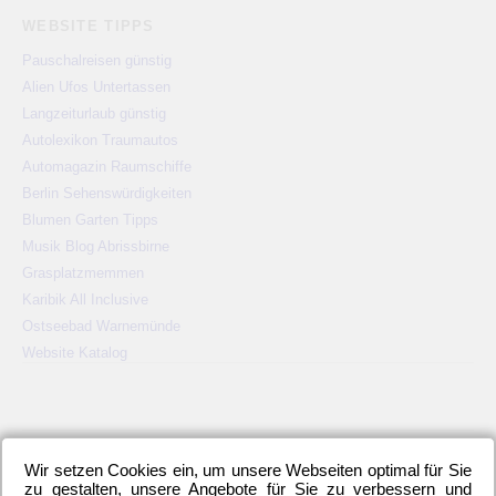
WEBSITE TIPPS
Pauschalreisen günstig
Alien Ufos Untertassen
Langzeiturlaub günstig
Autolexikon Traumautos
Automagazin Raumschiffe
Berlin Sehenswürdigkeiten
Blumen Garten Tipps
Musik Blog Abrissbirne
Grasplatzmemmen
Karibik All Inclusive
Ostseebad Warnemünde
Website Katalog
Wir setzen Cookies ein, um unsere Webseiten optimal für Sie
KATEGORIEN
zu gestalten, unsere Angebote für Sie zu verbessern und