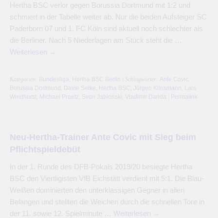
Hertha BSC verlor gegen Borussia Dortmund mit 1:2 und
schmiert in der Tabelle weiter ab. Nur die beiden Aufsteiger SC
Paderborn 07 und 1. FC Köln sind aktuell noch schlechter als
die Berliner. Nach 5 Niederlagen am Stück steht die …
Weiterlesen
→
Kategorien:
Bundesliga
,
Hertha BSC Berlin
| Schlagwörter:
Ante Covic
,
Borussia Dortmund
,
Davie Selke
,
Hertha BSC
,
Jürgen Klinsmann
,
Lars
Windhorst
,
Michael Preetz
,
Sven Jablonski
,
Vladimir Darida
|
Permalink
Neu-Hertha-Trainer Ante Covic mit Sieg beim
Pflichtspieldebüt
In der 1. Runde des DFB-Pokals 2019/20 besiegte Hertha
BSC den Viertligisten VfB Eichstätt verdient mit 5:1. Die Blau-
Weißen dominierten den unterklassigen Gegner in allen
Belangen und stellten die Weichen durch die schnellen Tore in
der 11. sowie 12. Spielminute …
Weiterlesen
→