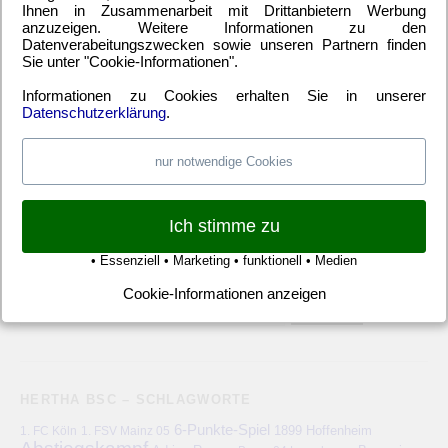
2. Bundesliga
(148)
Allgemeines
(23)
Blauer Montag
(22)
Ihnen in Zusammenarbeit mit Drittanbietern Werbung
anzuzeigen. Weitere Informationen zu den
Bundesliga
(445)
DFB-Auswahl
(17)
DFB-Pokal
(62)
Datenverabeitungszwecken sowie unseren Partnern finden
EM
(21)
Freundschaftsspiel
(22)
Hertha BSC Berlin
(699)
Sie unter "Cookie-Informationen".
Relegationsspiel
(4)
Schiedsrichter
(21)
Transfers
(7)
Informationen zu Cookies erhalten Sie in unserer
UEFA Europa League
(22)
UEFA-Cup
(12)
Datenschutzerklärung
.
nur notwendige Cookies
META
Anmelden
Eintrags-Feed
Kommentar-Feed
WordPress.org
Ich stimme zu
• Essenziell • Marketing • funktionell • Medien
Cookie-Informationen anzeigen
HERTHA BSC – SCHLAGWORTE
6-Punkte-Spiel
1. FC Köln
1899 Hoffenheim
1. FSV Mainz 05