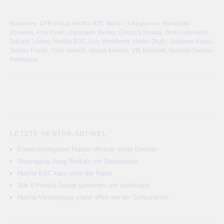
Kategorien:
DFB-Pokal
,
Hertha BSC Berlin
| Schlagwörter:
Alexander
Esswein
,
Ante Covic
,
Daishawn Redan
,
Dedryck Boyata
,
Dodi Lukebakio
,
Eduard Löwen
,
Hertha BSC
,
Lars Windhorst
,
Marko Grujic
,
Salomon Kalou
,
Sidney Friede
,
Timo Gerach
,
Vedad Ibisevic
,
VfB Eichstätt
,
Vladimir Darida
|
Permalink
LETZTE HERTHA-ARTIKEL
Einwechselspieler Marten Winkler erlöst Berliner
Neuzugang Josip Brekalo mit Doppelpack
Hertha BSC kam unter die Räder
Alle 6-Punkte-Spiele gewinnen und aufsteigen
Hertha-Verteidigung stand offen wie ein Scheunentor