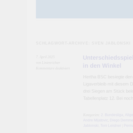
SCHLAGWORT-ARCHIVE:
SVEN JABLONSKI
Unterschiedsspie
7. April 2025
von Linienrichter
in den Winkel
für
Kommentare deaktiviert
Unterschiedsspieler
Hertha BSC besiegte den T
Fabian
Ligaverbleib mit diesem D
Reese
mit
drei Siegen am Stück bele
Traumtor
Tabellenplatz 12. Bei no
in
den
Winkel
Kategorien:
2. Bundesliga
,
Allg
Andre Mijatovic
,
Diego Demm
Jablonski
,
Toni Leistner
|
Perma