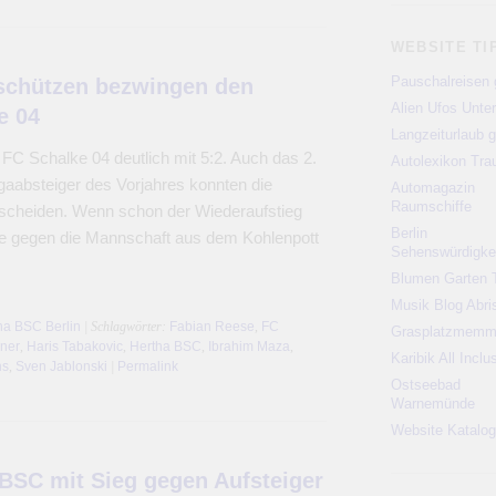
WEBSITE TI
Pauschalreisen 
schützen bezwingen den
Alien Ufos Unte
e 04
Langzeiturlaub g
FC Schalke 04 deutlich mit 5:2. Auch das 2.
Autolexikon Tr
gaabsteiger des Vorjahres konnten die
Automagazin
Raumschiffe
ntscheiden. Wenn schon der Wiederaufstieg
Berlin
ege gegen die Mannschaft aus dem Kohlenpott
Sehenswürdigke
Blumen Garten 
Musik Blog Abri
ha BSC Berlin
| Schlagwörter:
Fabian Reese
,
FC
Grasplatzmem
hner
,
Haris Tabakovic
,
Hertha BSC
,
Ibrahim Maza
,
Karibik All Inclu
ns
,
Sven Jablonski
|
Permalink
Ostseebad
Warnemünde
Website Katalog
 BSC mit Sieg gegen Aufsteiger