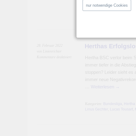
Kategorien:
Bundesliga
,
Hertha
nur notwendige Cookies
Derby
,
Felix Magath
,
Hertha B
Permalink
Herthas Erfolgslo
28. Februar 2022
von Linienrichter
für
Kommentare deaktiviert
Hertha BSC verlor beim SC
Herthas
immer tiefer in die Abstie
Erfolgslosigkeit
stoppen? Leider sieht es 
wird
immer neue Negativrekorde
episch
…
Weiterlesen
→
Kategorien:
Bundesliga
,
Hertha
Linus Gechter
,
Lucas Tousart
,