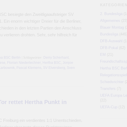
KATEGORIE
2. Bundesliga
(1
BSC besiegte den Zweitligaaufsteiger SV
Allgemeines
(23
. Ein enorm wichtiger Dreier für die Berliner,
Blauer Montag
(
chieden in den letzten Partien den Anschluss
Bundesliga
(445
u verlieren drohten. Sehr, sehr hilfreich für
DFB-Auswahl
(1
DFB-Pokal
(62)
EM
(21)
ha BSC Berlin
| Schlagwörter:
Derry Scherhant
,
Freundschaftssp
ese
,
Florian Niederlechner
,
Hertha BSC
,
Jonjoe
Karbownik
,
Pascal Klemens
,
SV Elversberg
,
Sven
Hertha BSC Berl
Relegationsspiel
Schiedsrichter
(
Transfers
(7)
UEFA Europa L
(22)
r rettet Hertha Punkt in
UEFA-Cup
(12)
 Freiburg ein verdientes 1:1 Unentschieden.