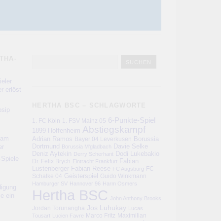
THA-
eler
r erlöst
HERTHA BSC – SCHLAGWORTE
sip
6-Punkte-Spiel
1. FC Köln
1. FSV Mainz 05
Abstiegskampf
1899 Hoffenheim
kam
Adrian Ramos
Bayer 04 Leverkusen
Borussia
er
Dortmund
Davie Selke
Borussia M'gladbach
Deniz Aytekin
Dodi Lukebakio
Derry Scherhant
-Spiele
Fabian
Dr. Felix Brych
Eintracht Frankfurt
Lustenberger
Fabian Reese
FC
FC Augsburg
Schalke 04
Geisterspiel
Guido Winkmann
Hamburger SV
Hannover 96
Harm Osmers
digung
Hertha BSC
ie ein
John Anthony Brooks
Jos Luhukay
Jordan Torunarigha
Lucas
Marco Fritz
Maximilian
Tousart
Lucien Favre