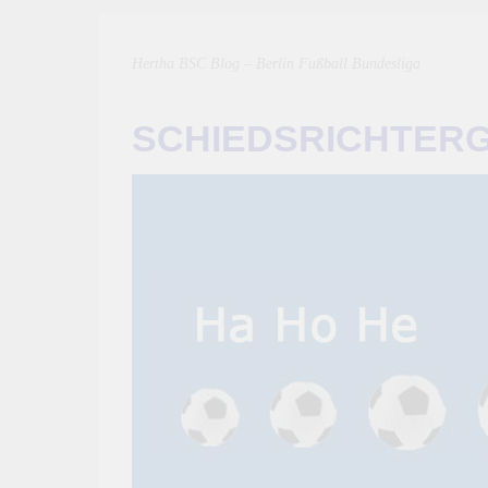
Hertha BSC Blog – Berlin Fußball Bundesliga
SCHIEDSRICHTER