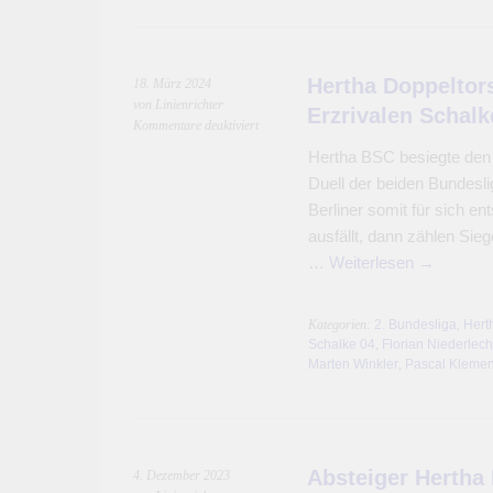
Hertha Doppeltor
18. März 2024
von Linienrichter
Erzrivalen Schalk
für
Kommentare deaktiviert
Hertha
Hertha BSC besiegte den 
Doppeltorschützen
Duell der beiden Bundesli
bezwingen
den
Berliner somit für sich e
Erzrivalen
ausfällt, dann zählen Si
Schalke
…
Weiterlesen
→
04
Kategorien:
2. Bundesliga
,
Hert
Schalke 04
,
Florian Niederlec
Marten Winkler
,
Pascal Kleme
Absteiger Hertha
4. Dezember 2023