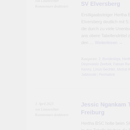
von Linienrichter
SV Elversberg
für
Kommentare deaktiviert
Absteiger
Erstligaabsteiger Hertha 
Hertha
Elversberg deutlich mit 5:1
BSC
mit
die durch zu viele Unents
Sieg
ans obere Tabellendrittel z
gegen
den …
Weiterlesen
→
Aufsteiger
SV
Elversberg
Kategorien:
2. Bundesliga
,
Hert
Deyovaisio Zeefuik
,
Fabian Re
Kenny
,
Linus Gechter
,
Michal 
Jablonski
|
Permalink
Jessic Ngankam To
3. April 2023
von Linienrichter
Freiburg
für
Kommentare deaktiviert
Jessic
Hertha BSC holte beim SC
Ngankam