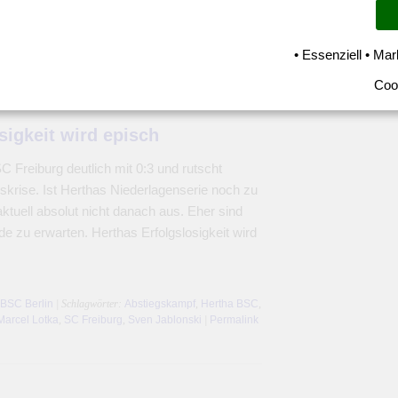
 BSC Berlin
| Schlagwörter:
1. FC Union Berlin
,
Berlin-
SC
,
Julian Eitschberger
,
Marcel Lotka
,
Sven Jablonski
|
• Essenziell • Mar
Coo
sigkeit wird episch
 Freiburg deutlich mit 0:3 und rutscht
gskrise. Ist Herthas Niederlagenserie noch zu
aktuell absolut nicht danach aus. Eher sind
 zu erwarten. Herthas Erfolgslosigkeit wird
 BSC Berlin
| Schlagwörter:
Abstiegskampf
,
Hertha BSC
,
Marcel Lotka
,
SC Freiburg
,
Sven Jablonski
|
Permalink