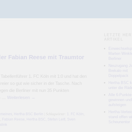
LETZTE HER
ARTIKEL
Einwechselspi
Marten Winkle
ler Fabian Reese mit Traumtor
Berliner
Neuzugang Jo
Brekalo mit
Doppelpack
abellenführer 1. FC Köln mit 1:0 und hat den
Hertha BSC 
reier so gut wie sicher in der Tasche. Nach
unter die Räd
gen die Berliner mit nun 35 Punkten
Alle 6-Punkte
ch …
Weiterlesen
→
gewinnen und
aufsteigen
Hertha-Vertei
emeines
,
Hertha BSC Berlin
| Schlagwörter:
1. FC Köln
,
stand offen w
e
,
Fabian Reese
,
Hertha BSC
,
Stefan Leitl
,
Sven
Scheunentor
link