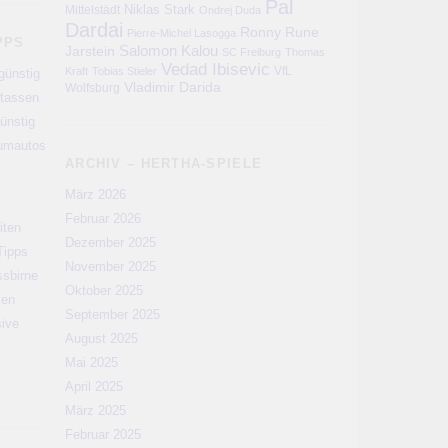
Pal
Niklas Stark
Mittelstädt
Ondrej Duda
Dardai
Ronny
Rune
Pierre-Michel Lasogga
PPS
Salomon Kalou
Jarstein
SC Freiburg
Thomas
Vedad Ibisevic
VfL
Kraft
Tobias Stieler
günstig
Vladimir Darida
Wolfsburg
rtassen
ünstig
aumautos
ARCHIV – HERTHA-SPIELE
März 2026
Februar 2026
iten
Dezember 2025
Tipps
November 2025
ssbirne
Oktober 2025
men
September 2025
sive
August 2025
Mai 2025
April 2025
März 2025
Februar 2025