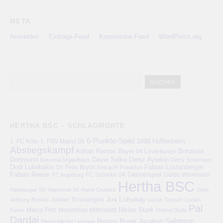
META
Anmelden
Eintrags-Feed
Kommentar-Feed
WordPress.org
HERTHA BSC – SCHLAGWORTE
6-Punkte-Spiel
1. FC Köln
1899 Hoffenheim
1. FSV Mainz 05
Abstiegskampf
Adrian Ramos
Bayer 04 Leverkusen
Borussia
Deniz Aytekin
Dortmund
Davie Selke
Borussia M'gladbach
Derry Scherhant
Dodi Lukebakio
Fabian Lustenberger
Dr. Felix Brych
Eintracht Frankfurt
Fabian Reese
FC Schalke 04
Geisterspiel
FC Augsburg
Guido Winkmann
Hertha BSC
Hamburger SV
Hannover 96
Harm Osmers
John
Jos Luhukay
Anthony Brooks
Jordan Torunarigha
Lucas Tousart
Lucien
Pal
Niklas Stark
Marco Fritz
Maximilian Mittelstädt
Favre
Ondrej Duda
Dardai
Salomon
Ronny
Rune Jarstein
Pierre-Michel Lasogga