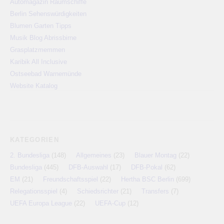
Automagazin Raumschiffe
Berlin Sehenswürdigkeiten
Blumen Garten Tipps
Musik Blog Abrissbirne
Grasplatzmemmen
Karibik All Inclusive
Ostseebad Warnemünde
Website Katalog
KATEGORIEN
2. Bundesliga
(148)
Allgemeines
(23)
Blauer Montag
(22)
Bundesliga
(445)
DFB-Auswahl
(17)
DFB-Pokal
(62)
EM
(21)
Freundschaftsspiel
(22)
Hertha BSC Berlin
(699)
Relegationsspiel
(4)
Schiedsrichter
(21)
Transfers
(7)
UEFA Europa League
(22)
UEFA-Cup
(12)