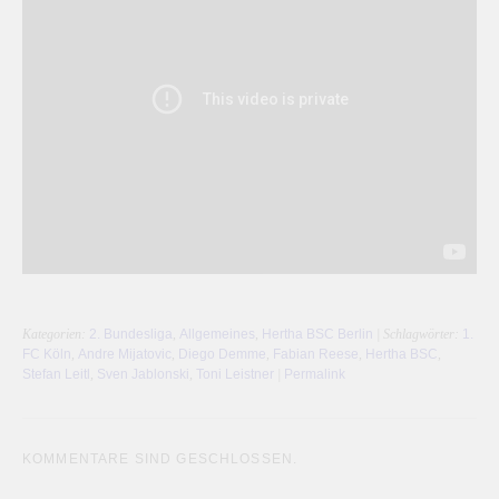
Kategorien:
2. Bundesliga
,
Allgemeines
,
Hertha BSC Berlin
| Schlagwörter:
1.
FC Köln
,
Andre Mijatovic
,
Diego Demme
,
Fabian Reese
,
Hertha BSC
,
Stefan Leitl
,
Sven Jablonski
,
Toni Leistner
|
Permalink
KOMMENTARE SIND GESCHLOSSEN.