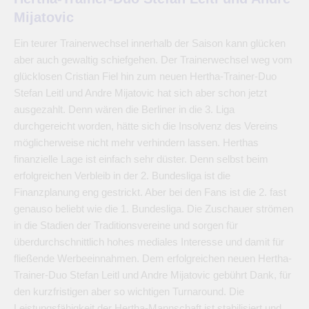
Mijatovic
Ein teurer Trainerwechsel innerhalb der Saison kann glücken
aber auch gewaltig schiefgehen. Der Trainerwechsel weg vom
glücklosen Cristian Fiel hin zum neuen Hertha-Trainer-Duo
Stefan Leitl und Andre Mijatovic hat sich aber schon jetzt
ausgezahlt. Denn wären die Berliner in die 3. Liga
durchgereicht worden, hätte sich die Insolvenz des Vereins
möglicherweise nicht mehr verhindern lassen. Herthas
finanzielle Lage ist einfach sehr düster. Denn selbst beim
erfolgreichen Verbleib in der 2. Bundesliga ist die
Finanzplanung eng gestrickt. Aber bei den Fans ist die 2. fast
genauso beliebt wie die 1. Bundesliga. Die Zuschauer strömen
in die Stadien der Traditionsvereine und sorgen für
überdurchschnittlich hohes mediales Interesse und damit für
fließende Werbeeinnahmen. Dem erfolgreichen neuen Hertha-
Trainer-Duo Stefan Leitl und Andre Mijatovic gebührt Dank, für
den kurzfristigen aber so wichtigen Turnaround. Die
Leistungsfähigkeit der Hertha-Mannschaft ist stabilisiert und