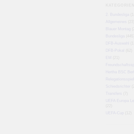
KATEGORIE
2. Bundesliga
(1
Allgemeines
(23
Blauer Montag
(
Bundesliga
(445
DFB-Auswahl
(1
DFB-Pokal
(62)
EM
(21)
Freundschaftssp
Hertha BSC Berl
Relegationsspiel
Schiedsrichter
(
Transfers
(7)
UEFA Europa L
(22)
UEFA-Cup
(12)