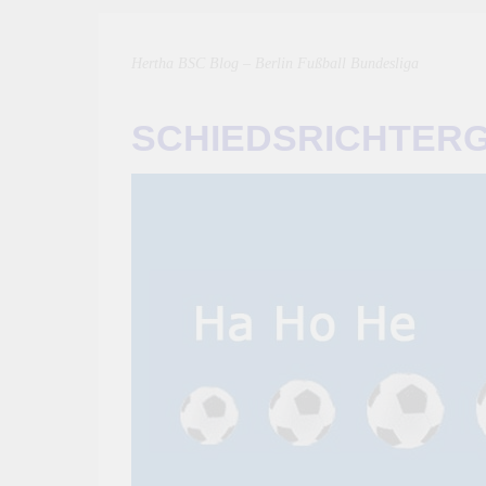
Hertha BSC Blog – Berlin Fußball Bundesliga
SCHIEDSRICHTER