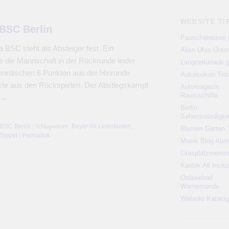
WEBSITE TI
 BSC Berlin
Pauschalreisen 
a BSC steht als Absteiger fest. Ein
Alien Ufos Unte
e die Mannschaft in der Rückrunde leider
Langzeiturlaub g
terirdischen 6 Punkten aus der Hinrunde
Autolexikon Tr
kte aus den Rückspielen. Der Abstiegskampf
Automagazin
Raumschiffe
→
Berlin
Sehenswürdigke
 BSC Berlin
| Schlagwörter:
Bayer 04 Leverkusen
,
Blumen Garten 
 Sippel
|
Permalink
Musik Blog Abri
Grasplatzmem
Karibik All Inclu
Ostseebad
Warnemünde
Website Katalog