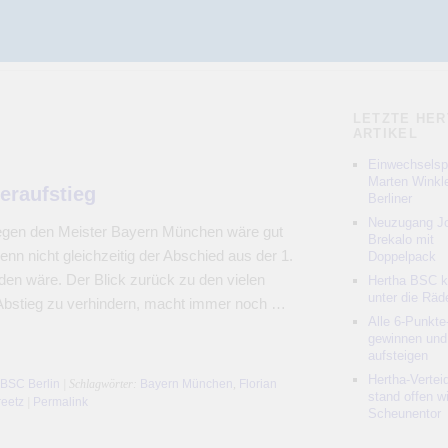
LETZTE HER
ARTIKEL
Einwechselspi
Marten Winkle
eraufstieg
Berliner
Neuzugang Jo
gegen den Meister Bayern München wäre gut
Brekalo mit
nn nicht gleichzeitig der Abschied aus der 1.
Doppelpack
den wäre. Der Blick zurück zu den vielen
Hertha BSC 
unter die Räd
Abstieg zu verhindern, macht immer noch …
Alle 6-Punkte
gewinnen und
aufsteigen
Hertha-Vertei
 BSC Berlin
| Schlagwörter:
Bayern München
,
Florian
stand offen w
reetz
|
Permalink
Scheunentor