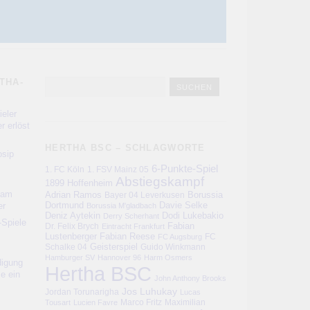
THA-
eler
r erlöst
HERTHA BSC – SCHLAGWORTE
sip
6-Punkte-Spiel
1. FC Köln
1. FSV Mainz 05
Abstiegskampf
1899 Hoffenheim
kam
Adrian Ramos
Bayer 04 Leverkusen
Borussia
er
Dortmund
Davie Selke
Borussia M'gladbach
Deniz Aytekin
Dodi Lukebakio
Derry Scherhant
-Spiele
Fabian
Dr. Felix Brych
Eintracht Frankfurt
Lustenberger
Fabian Reese
FC
FC Augsburg
Schalke 04
Geisterspiel
Guido Winkmann
Hamburger SV
Hannover 96
Harm Osmers
digung
Hertha BSC
ie ein
John Anthony Brooks
Jos Luhukay
Jordan Torunarigha
Lucas
Marco Fritz
Maximilian
Tousart
Lucien Favre