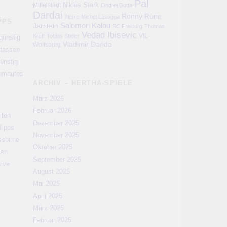
Pal
Niklas Stark
Mittelstädt
Ondrej Duda
Dardai
Ronny
Rune
Pierre-Michel Lasogga
PPS
Salomon Kalou
Jarstein
SC Freiburg
Thomas
Vedad Ibisevic
VfL
Kraft
Tobias Stieler
günstig
Vladimir Darida
Wolfsburg
rtassen
ünstig
aumautos
ARCHIV – HERTHA-SPIELE
März 2026
Februar 2026
iten
Dezember 2025
Tipps
November 2025
ssbirne
Oktober 2025
men
September 2025
sive
August 2025
Mai 2025
April 2025
März 2025
Februar 2025