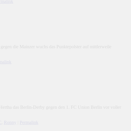
rmalink
gegen die Mainzer wuchs das Punktepolster auf mittlerweile
malink
Hertha das Berlin-Derby gegen den 1. FC Union Berlin vor voller
C
,
Ronny
|
Permalink