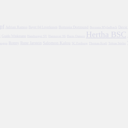
pf
Adrian Ramos
Borussia Dortmund
Davie
Bayer 04 Leverkusen
Borussia M'gladbach
Hertha BSC
l
Guido Winkmann
Hamburger SV
Hannover 96
Harm Osmers
Salomon Kalou
Ronny
Rune Jarstein
asogga
SC Freiburg
Thomas Kraft
Tobias Stieler