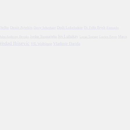
 Selke
Deniz Aytekin
Dodi Lukebakio
Dr. Felix Brych
Eintracht
Derry Scherhant
Jos Luhukay
Marco
John Anthony Brooks
Jordan Torunarigha
Lucien Favre
Lucas Tousart
Vedad Ibisevic
Vladimir Darida
VfL Wolfsburg