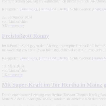
vor dem letzten Spieltag im wahrscheinlich irrsten Bundesliga-Abs
Kategorien:
Bundesliga
,
Hertha BSC Berlin
| Schlagwörter:
Abstiegs
22. September 2014
von Linienrichter
9 Kommentare
Freistoßgott Ronny
Im 6-Punkte-Spiel gegen den Abstieg erkrampfte Hertha BSC beim SC 
megawichtig erweisen. Zwar höchstglücklich aber dafür umso erfreu
Kategorien:
Bundesliga
,
Hertha BSC Berlin
| Schlagwörter:
Florian 
10. März 2014
von Linienrichter
1 Kommentar
Mit Super-Kraft im Tor Hertha in Mainz g
Durch eine famose Leistung von Berlins Torwart Thomas Kraft gelan
Mittelfeld der Bundesliga-Tabelle, sondern sie erhielten sich darübe