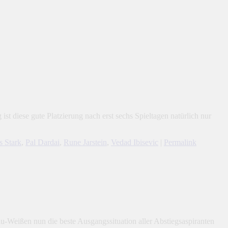
st diese gute Platzierung nach erst sechs Spieltagen natürlich nur
s Stark
,
Pal Dardai
,
Rune Jarstein
,
Vedad Ibisevic
|
Permalink
u-Weißen nun die beste Ausgangssituation aller Abstiegsaspiranten