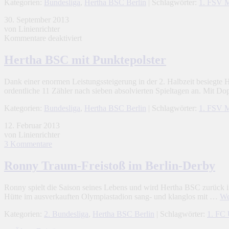
Kategorien:
Bundesliga
,
Hertha BSC Berlin
| Schlagwörter:
1. FSV M
30. September 2013
von Linienrichter
für
Kommentare deaktiviert
Hertha
BSC
Hertha BSC mit Punktepolster
mit
Punktepolster
Dank einer enormen Leistungssteigerung in der 2. Halbzeit besiegte
ordentliche 11 Zähler nach sieben absolvierten Spieltagen an. Mit D
Kategorien:
Bundesliga
,
Hertha BSC Berlin
| Schlagwörter:
1. FSV M
12. Februar 2013
von Linienrichter
3 Kommentare
Ronny Traum-Freistoß im Berlin-Derby
Ronny spielt die Saison seines Lebens und wird Hertha BSC zurück i
Hütte im ausverkauften Olympiastadion sang- und klanglos mit …
We
Kategorien:
2. Bundesliga
,
Hertha BSC Berlin
| Schlagwörter:
1. FC 