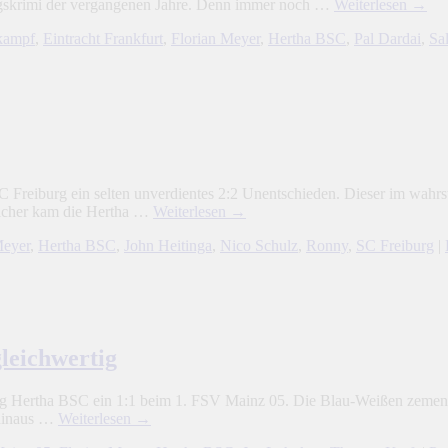
tiegskrimi der vergangenen Jahre. Denn immer noch …
Weiterlesen
→
kampf
,
Eintracht Frankfurt
,
Florian Meyer
,
Hertha BSC
,
Pal Dardai
,
Sa
Freiburg ein selten unverdientes 2:2 Unentschieden. Dieser im wahrst
licher kam die Hertha …
Weiterlesen
→
Meyer
,
Hertha BSC
,
John Heitinga
,
Nico Schulz
,
Ronny
,
SC Freiburg
|
leichwertig
g Hertha BSC ein 1:1 beim 1. FSV Mainz 05. Die Blau-Weißen zementie
r hinaus …
Weiterlesen
→