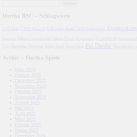
Hertha BSC – Schlagworte
Abstiegskam
6-Punkte-Spiel
1. FC Köln
1899 Hoffenheim
1. FSV Mainz 05
Fabian Lustenberger
Fabian Reese
FC Schalke 04
Geisterspie
Frankfurt
FC Augsburg
Pal Dardai
Fritz
Niklas Stark
Maximilian Mittelstädt
Ondrej Duda
Pierre-Michel L
Archiv – Hertha-Spiele
März 2026
Februar 2026
Dezember 2025
November 2025
Oktober 2025
September 2025
August 2025
Mai 2025
April 2025
März 2025
Februar 2025
Januar 2025
Dezember 2024