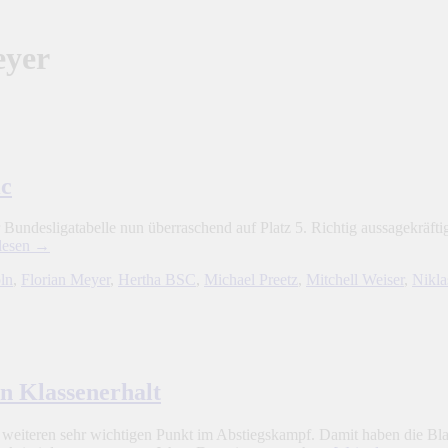
eyer
ic
Bundesligatabelle nun überraschend auf Platz 5. Richtig aussagekräftig i
lesen
→
ln
,
Florian Meyer
,
Hertha BSC
,
Michael Preetz
,
Mitchell Weiser
,
Nikla
n Klassenerhalt
 weiteren sehr wichtigen Punkt im Abstiegskampf. Damit haben die Bla