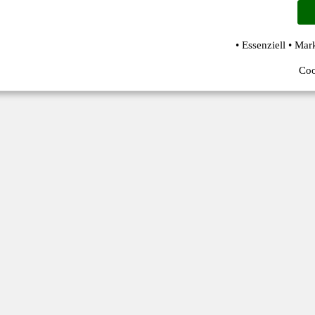
• Essenziell • Mar
Coo