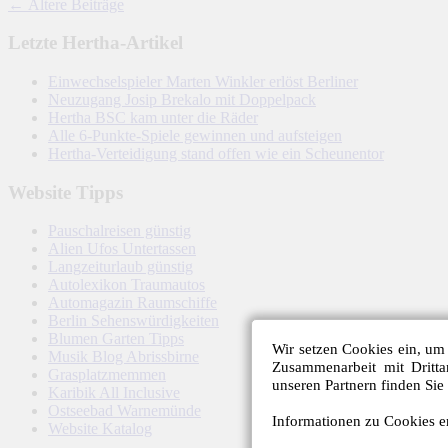
←
Ältere Beiträge
Letzte Hertha-Artikel
Einwechselspieler Marten Winkler erlöst Berliner
Neuzugang Josip Brekalo mit Doppelpack
Hertha BSC kam unter die Räder
Alle 6-Punkte-Spiele gewinnen und aufsteigen
Hertha-Verteidigung stand offen wie ein Scheunentor
Website Tipps
Pauschalreisen günstig
Alien Ufos Untertassen
Langzeiturlaub günstig
Autolexikon Traumautos
Automagazin Raumschiffe
Berlin Sehenswürdigkeiten
Blumen Garten Tipps
Wir setzen Cookies ein, um 
Musik Blog Abrissbirne
Zusammenarbeit mit Dritt
Grasplatzmemmen
unseren Partnern finden Sie
Karibik All Inclusive
Ostseebad Warnemünde
Informationen zu Cookies er
Website Katalog