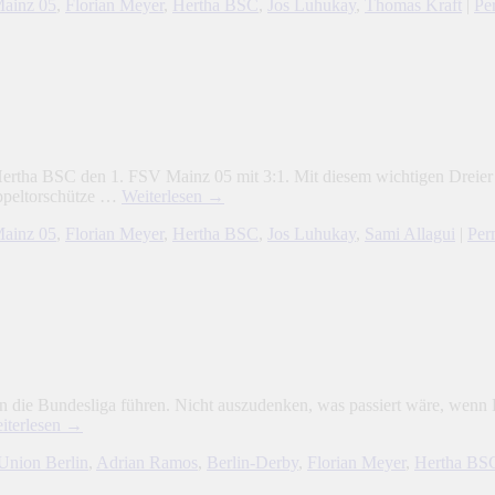
ainz 05
,
Florian Meyer
,
Hertha BSC
,
Jos Luhukay
,
Thomas Kraft
|
Pe
 Hertha BSC den 1. FSV Mainz 05 mit 3:1. Mit diesem wichtigen Dreier 
oppeltorschütze …
Weiterlesen
→
ainz 05
,
Florian Meyer
,
Hertha BSC
,
Jos Luhukay
,
Sami Allagui
|
Per
n die Bundesliga führen. Nicht auszudenken, was passiert wäre, wenn 
iterlesen
→
Union Berlin
,
Adrian Ramos
,
Berlin-Derby
,
Florian Meyer
,
Hertha BS