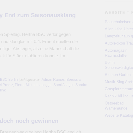
WEBSITE TI
py End zum Saisonausklang
Pauschalreisen 
Alien Ufos Unte
n Spieltag. Hertha BSC verlor gegen
Langzeiturlaub g
nd klanglos mit 0:4. Erneut spielten die
Autolexikon Tr
nftiger Absteiger, als eine Mannschaft die
Automagazin
ück für Stück etablieren könnte. Im …
Raumschiffe
Berlin
Sehenswürdigke
Blumen Garten 
 BSC Berlin
| Schlagwörter:
Adrian Ramos
,
Borussia
Musik Blog Abri
l Preetz
,
Pierre-Michel Lasogga
,
Sami Allagui
,
Sandro
Grasplatzmem
link
Karibik All Inclu
Ostseebad
Warnemünde
Website Katalog
 doch noch gewinnen
 Braunschweig gelang Hertha BSC endlich