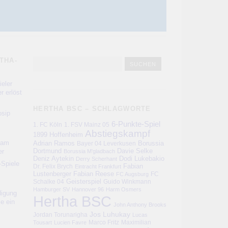
THA-
eler
r erlöst
HERTHA BSC – SCHLAGWORTE
sip
6-Punkte-Spiel
1. FC Köln
1. FSV Mainz 05
Abstiegskampf
1899 Hoffenheim
kam
Adrian Ramos
Bayer 04 Leverkusen
Borussia
er
Dortmund
Davie Selke
Borussia M'gladbach
Deniz Aytekin
Dodi Lukebakio
Derry Scherhant
-Spiele
Fabian
Dr. Felix Brych
Eintracht Frankfurt
Lustenberger
Fabian Reese
FC
FC Augsburg
Schalke 04
Geisterspiel
Guido Winkmann
Hamburger SV
Hannover 96
Harm Osmers
digung
Hertha BSC
ie ein
John Anthony Brooks
Jos Luhukay
Jordan Torunarigha
Lucas
Marco Fritz
Maximilian
Tousart
Lucien Favre