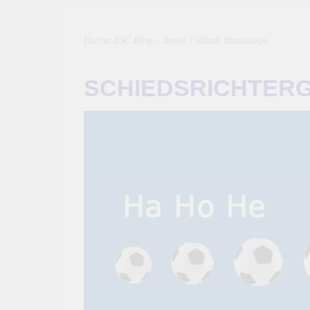
Hertha BSC Blog – Berlin Fußball Bundesliga
SCHIEDSRICHTER