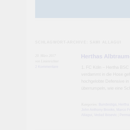
SCHLAGWORT-ARCHIVE:
SAMI ALLAGUI
Herthas Albtraum-
20. März 2017
von Linienrichter
2 Kommentare
1. FC Köln – Hertha BSC – 
verdammt in die Hose geh
hochgelobte Defensive in 
überrumpeln, wie eine S
Kategorien:
Bundesliga
,
Hertha
John Anthony Brooks
,
Marco Fr
Allagui
,
Vedad Ibisevic
|
Perma