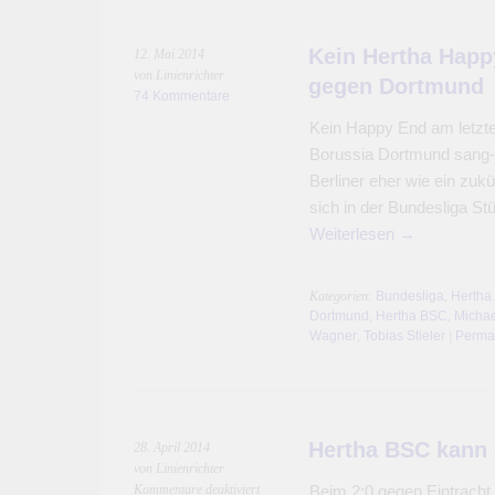
Kein Hertha Hap
12. Mai 2014
von Linienrichter
gegen Dortmund
74 Kommentare
Kein Happy End am letzte
Borussia Dortmund sang- u
Berliner eher wie ein zukü
sich in der Bundesliga St
Weiterlesen
→
Kategorien:
Bundesliga
,
Hertha
Dortmund
,
Hertha BSC
,
Michae
Wagner
,
Tobias Stieler
|
Perma
Hertha BSC kann
28. April 2014
von Linienrichter
für
Kommentare deaktiviert
Beim 2:0 gegen Eintracht