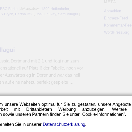
META
 BSC Berlin
| Schlagwörter:
1899 Hoffenheim
,
Anmelden
lix Brych
,
Hertha BSC
,
Jos Luhukay
,
Sami Allagui
|
Eintrags-Feed
Kommentar-Fee
WordPress.org
lagui
ssia Dortmund mit 2:1 und liegt nun zum
nsationell auf Platz 6 der Tabelle, noch vor
r Auswärtssieg in Dortmund war das hell
 auf eine nahezu perfekt gespielte …
m unsere Webseiten optimal für Sie zu gestalten, unsere Angebote
 BSC Berlin
| Schlagwörter:
Adrian Ramos
,
Borussia
eit mit Drittanbietern Werbung anzuzeigen. Weitere
uhukay
,
Peter Gagelmann
,
Sami Allagui
|
Permalink
sowie unseren Partnern finden Sie unter "Cookie-Informationen".
rhalten Sie in unserer
Datenschutzerklärung
.