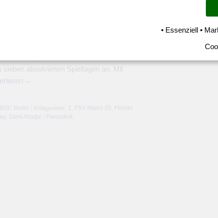
unktepolster
• Essenziell • Mar
ngssteigerung in der 2. Halbzeit besiegte
inz 05 mit 3:1. Mit diesem wichtigen Dreier
Coo
as Punktepolster auf mittlerweile
h sieben absolvierten Spieltagen an. Mit
erlesen
→
 BSC Berlin
| Schlagwörter:
1. FSV Mainz 05
,
Florian
ay
,
Sami Allagui
|
Permalink