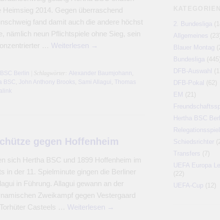
KATEGORIE
te Heimsieg 2014. Gegen überraschend
nschweig fand damit auch die andere höchst
2. Bundesliga
(1
e, nämlich neun Pflichtspiele ohne Sieg, sein
Allgemeines
(23
onzentrierter …
Weiterlesen
→
Blauer Montag
(
Bundesliga
(445
DFB-Auswahl
(1
 BSC Berlin
| Schlagwörter:
Alexander Baumjohann
,
a BSC
,
John Anthony Brooks
,
Sami Allagui
,
Thomas
DFB-Pokal
(62)
link
EM
(21)
Freundschaftssp
Hertha BSC Berl
Relegationsspiel
schütze gegen Hoffenheim
Schiedsrichter
(
Transfers
(7)
en sich Hertha BSC und 1899 Hoffenheim im
UEFA Europa L
 in der 11. Spielminute gingen die Berliner
(22)
agui in Führung. Allagui gewann an der
UEFA-Cup
(12)
ynamischen Zweikampf gegen Vestergaard
 Torhüter Casteels …
Weiterlesen
→