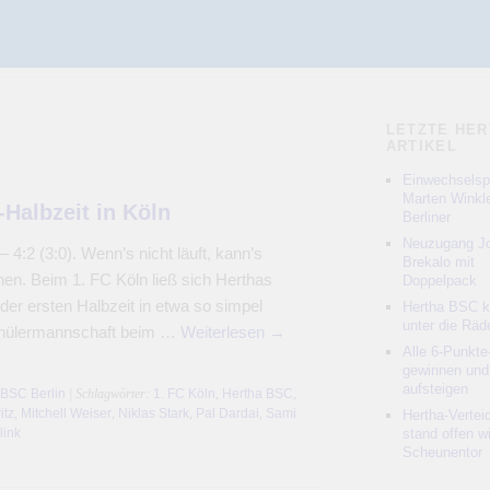
LETZTE HER
ARTIKEL
Einwechselspi
Marten Winkle
Halbzeit in Köln
Berliner
Neuzugang Jo
4:2 (3:0). Wenn’s nicht läuft, kann’s
Brekalo mit
en. Beim 1. FC Köln ließ sich Herthas
Doppelpack
der ersten Halbzeit in etwa so simpel
Hertha BSC 
unter die Räd
chülermannschaft beim …
Weiterlesen
→
Alle 6-Punkte
gewinnen und
aufsteigen
 BSC Berlin
| Schlagwörter:
1. FC Köln
,
Hertha BSC
,
itz
,
Mitchell Weiser
,
Niklas Stark
,
Pal Dardai
,
Sami
Hertha-Vertei
link
stand offen w
Scheunentor