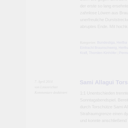
Hertha
der erste so lang ersehn
BSC
zahnlose Löwen aus Brau
kann
unerfreuliche Durststreck
doch
noch
abruptes Ende. Mit hochk
gewinnen
Kategorien:
Bundesliga
,
Hertha
Eintracht Braunschweig
,
Herth
Kraft
,
Thorsten Kinhöfer
|
Perma
Sami Allagui Tor
7. April 2014
von Linienrichter
für
Kommentare deaktiviert
1:1 Unentschieden trennt
Sami
Sonntagabendspiel. Bereits
Allagui
durch Torschütze Sami All
Torschütze
Strafraumgrenze einen d
gegen
Hoffenheim
und konnte anschließend