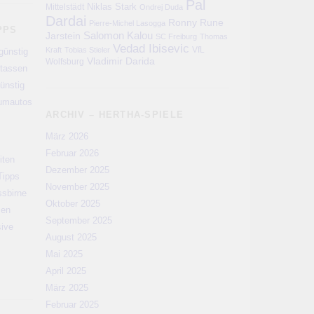
Pal
Niklas Stark
Mittelstädt
Ondrej Duda
Dardai
Ronny
Rune
Pierre-Michel Lasogga
PPS
Salomon Kalou
Jarstein
SC Freiburg
Thomas
Vedad Ibisevic
VfL
Kraft
Tobias Stieler
günstig
Vladimir Darida
Wolfsburg
rtassen
ünstig
aumautos
ARCHIV – HERTHA-SPIELE
März 2026
Februar 2026
iten
Dezember 2025
Tipps
November 2025
ssbirne
Oktober 2025
men
September 2025
sive
August 2025
Mai 2025
April 2025
März 2025
Februar 2025