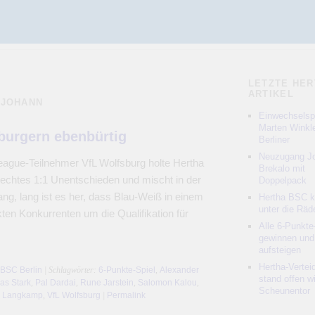
LETZTE HER
ARTIKEL
MJOHANN
Einwechselspi
Marten Winkle
burgern ebenbürtig
Berliner
Neuzugang Jo
gue-Teilnehmer VfL Wolfsburg holte Hertha
Brekalo mit
echtes 1:1 Unentschieden und mischt in der
Doppelpack
ang, lang ist es her, dass Blau-Weiß in einem
Hertha BSC 
unter die Räd
kten Konkurrenten um die Qualifikation für
Alle 6-Punkte
gewinnen und
aufsteigen
Hertha-Vertei
 BSC Berlin
| Schlagwörter:
6-Punkte-Spiel
,
Alexander
stand offen w
las Stark
,
Pal Dardai
,
Rune Jarstein
,
Salomon Kalou
,
Scheunentor
n Langkamp
,
VfL Wolfsburg
|
Permalink