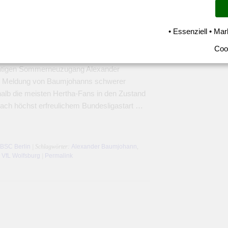
reuzbandriss Alexander
• Essenziell • Mar
Coo
lfsburg beim 0:2 nicht nur die Punkte,
chtigen Sommerneuzugang Alexander
e Meldung von Baumjohanns schwerer
halb die meisten Hertha-Fans in den Zustand
ach höchst erfreulichem Bundesligastart …
 BSC Berlin
| Schlagwörter:
Alexander Baumjohann
,
,
VfL Wolfsburg
|
Permalink