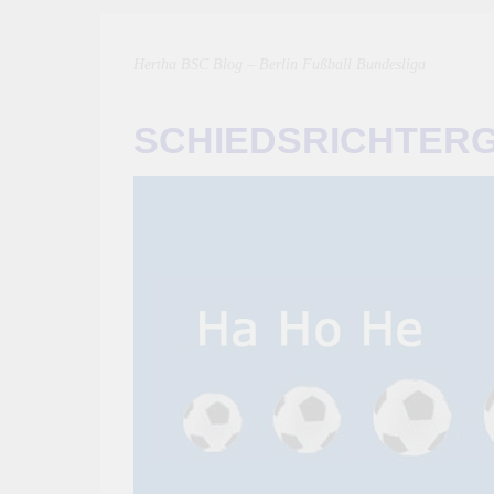
Hertha BSC Blog – Berlin Fußball Bundesliga
SCHIEDSRICHTER