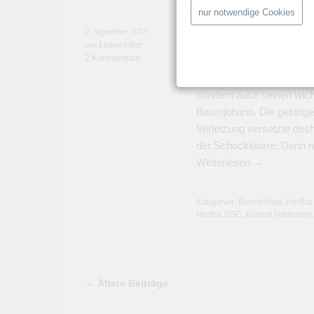
nur notwendige Cookies
Schockstarre – K
2. September 2013
von Linienrichter
Baumjohann
2 Kommentare
Hertha BSC verliert in Wo
sondern auch seinen wi
Baumjohann. Die gestrig
Verletzung versetzte des
der Schockstarre. Denn n
Weiterlesen
→
Kategorien:
Bundesliga
,
Hertha
Hertha BSC
,
Robert Hartmann
←
Ältere Beiträge