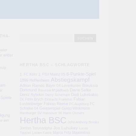
THA-
eler
r erlöst
HERTHA BSC – SCHLAGWORTE
sip
6-Punkte-Spiel
1. FC Köln
1. FSV Mainz 05
Abstiegskampf
1899 Hoffenheim
kam
Adrian Ramos
Bayer 04 Leverkusen
Borussia
er
Dortmund
Davie Selke
Borussia M'gladbach
Deniz Aytekin
Dodi Lukebakio
Derry Scherhant
-Spiele
Fabian
Dr. Felix Brych
Eintracht Frankfurt
Lustenberger
Fabian Reese
FC
FC Augsburg
Schalke 04
Geisterspiel
Guido Winkmann
Hamburger SV
Hannover 96
Harm Osmers
digung
Hertha BSC
ie ein
John Anthony Brooks
Jos Luhukay
Jordan Torunarigha
Lucas
Marco Fritz
Maximilian
Tousart
Lucien Favre