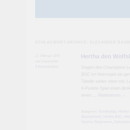
SCHLAGWORT-ARCHIVE:
ALEXANDER BAU
Hertha den Wolfs
22. Februar 2016
von Linienrichter
9 Kommentare
Gegen den Champions-Lea
BSC im Heimspiel ein ger
Tabelle weiter oben mit. L
6-Punkte-Spiel einen dire
einen …
Weiterlesen
→
Kategorien:
Bundesliga
,
Hertha
Baumjohann
,
Hertha BSC
,
Nik
Sascha Stegemann
,
Sebastia