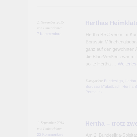
Herthas Heimkla
2. November 2015
von Linienrichter
7 Kommentare
Hertha BSC verlor im Ka
Borussia Mönchengladbach
ganz auf den gewohnten 
die Blau-Weißen zwar mit 
sollte Hertha …
Weiterle
Kategorien:
Bundesliga
,
Hertha
Borussia M'gladbach
,
Hertha 
Permalink
Hertha – trotz zw
1. September 2014
von Linienrichter
22 Kommentare
Am 2. Bundesliga-Spielta