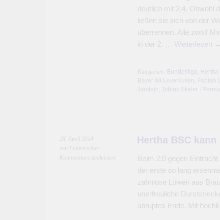
deutlich mit 2:4. Obwohl 
ließen sie sich von der W
überrennen. Alle zwölf M
in der 2. …
Weiterlesen
Kategorien:
Bundesliga
,
Hertha
Bayer 04 Leverkusen
,
Fabian 
Jarstein
,
Tobias Stieler
|
Perma
Hertha BSC kann
28. April 2014
von Linienrichter
für
Kommentare deaktiviert
Beim 2:0 gegen Eintracht
Hertha
der erste so lang ersehn
BSC
zahnlose Löwen aus Brau
kann
unerfreuliche Durststreck
doch
noch
abruptes Ende. Mit hochk
gewinnen