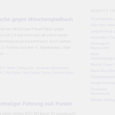
WEBSITE TI
tsche gegen Mönchengladbach
Pauschalreisen 
Alien Ufos Unte
mpf um die Europa-Pokal-Plätze gegen
Langzeiturlaub g
 mit 1:4 und kann sich ab sofort wieder
Autolexikon Tr
Abstiegskampf konzentrieren. Noch stehen
Automagazin
17 Punkten auf dem 6. Tabellenplatz. Aber
Raumschiffe
sen
→
Berlin
Sehenswürdigke
Blumen Garten 
 BSC Berlin
| Schlagwörter:
Alexander Baumjohann
,
Musik Blog Abri
BSC
,
Pal Dardai
,
Peter Sippel
,
Ronny
,
Salomon Kalou
|
Grasplatzmem
Karibik All Inclu
Ostseebad
Warnemünde
Website Katalog
eimaliger Führung null Punkte
g verlor Hertha BSC bei Bayer 04 Leverkusen