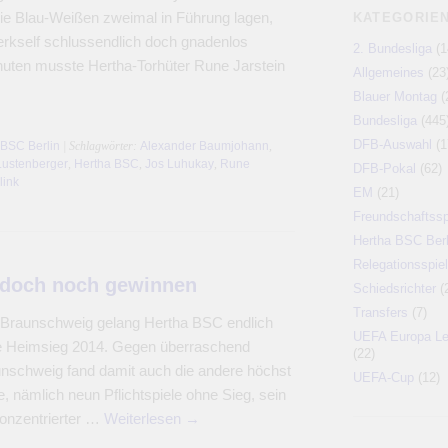
die Blau-Weißen zweimal in Führung lagen,
KATEGORIE
erkself schlussendlich doch gnadenlos
2. Bundesliga
(1
inuten musste Hertha-Torhüter Rune Jarstein
Allgemeines
(23
→
Blauer Montag
(
Bundesliga
(445
DFB-Auswahl
(1
 BSC Berlin
| Schlagwörter:
Alexander Baumjohann
,
Lustenberger
,
Hertha BSC
,
Jos Luhukay
,
Rune
DFB-Pokal
(62)
link
EM
(21)
Freundschaftssp
Hertha BSC Berl
Relegationsspiel
 doch noch gewinnen
Schiedsrichter
(
Transfers
(7)
 Braunschweig gelang Hertha BSC endlich
UEFA Europa L
te Heimsieg 2014. Gegen überraschend
(22)
nschweig fand damit auch die andere höchst
UEFA-Cup
(12)
e, nämlich neun Pflichtspiele ohne Sieg, sein
onzentrierter …
Weiterlesen
→