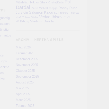
Pal
Niklas Stark
Mittelstädt
Ondrej Duda
Dardai
Ronny
Rune
Pierre-Michel Lasogga
PPS
Salomon Kalou
Jarstein
SC Freiburg
Thomas
Vedad Ibisevic
VfL
Kraft
Tobias Stieler
günstig
Vladimir Darida
Wolfsburg
rtassen
ünstig
aumautos
ARCHIV – HERTHA-SPIELE
März 2026
Februar 2026
iten
Dezember 2025
Tipps
November 2025
ssbirne
Oktober 2025
men
September 2025
sive
August 2025
Mai 2025
April 2025
März 2025
Februar 2025