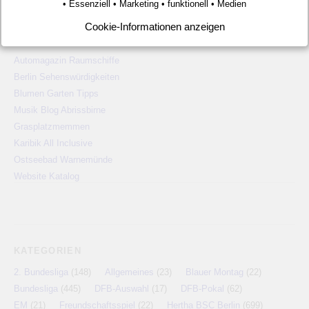
• Essenziell • Marketing • funktionell • Medien
Alien Ufos Untertassen
Cookie-Informationen anzeigen
Langzeiturlaub günstig
Autolexikon Traumautos
Automagazin Raumschiffe
Berlin Sehenswürdigkeiten
Blumen Garten Tipps
Musik Blog Abrissbirne
Grasplatzmemmen
Karibik All Inclusive
Ostseebad Warnemünde
Website Katalog
KATEGORIEN
2. Bundesliga
(148)
Allgemeines
(23)
Blauer Montag
(22)
Bundesliga
(445)
DFB-Auswahl
(17)
DFB-Pokal
(62)
EM
(21)
Freundschaftsspiel
(22)
Hertha BSC Berlin
(699)