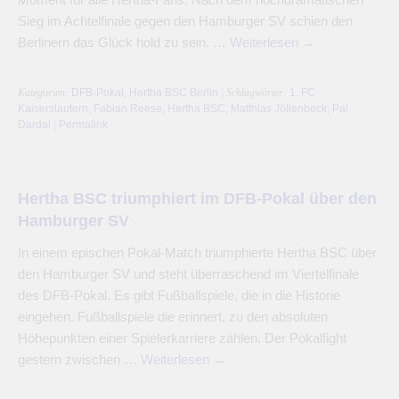
Sieg im Achtelfinale gegen den Hamburger SV schien den
Berlinern das Glück hold zu sein. …
Weiterlesen
→
Kategorien:
DFB-Pokal
,
Hertha BSC Berlin
| Schlagwörter:
1. FC
Kaiserslautern
,
Fabian Reese
,
Hertha BSC
,
Matthias Jöllenbeck
,
Pal
Dardai
|
Permalink
Hertha BSC triumphiert im DFB-Pokal über den
Hamburger SV
In einem epischen Pokal-Match triumphierte Hertha BSC über
den Hamburger SV und steht überraschend im Viertelfinale
des DFB-Pokal. Es gibt Fußballspiele, die in die Historie
eingehen. Fußballspiele die erinnert, zu den absoluten
Höhepunkten einer Spielerkarriere zählen. Der Pokalfight
gestern zwischen …
Weiterlesen
→