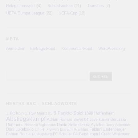
Relegationsspiel
(4)
Schiedsrichter
(21)
Transfers
(7)
UEFA Europa League
(22)
UEFA-Cup
(12)
META
Anmelden
Eintrags-Feed
Kommentar-Feed
WordPress.org
HERTHA BSC – SCHLAGWORTE
6-Punkte-Spiel
1. FC Köln
1899 Hoffenheim
1. FSV Mainz 05
Abstiegskampf
Adrian Ramos
Bayer 04 Leverkusen
Borussia
Deniz Aytekin
Dortmund
Davie Selke
Borussia M'gladbach
Derry Scherhant
Dodi Lukebakio
Fabian Lustenberger
Dr. Felix Brych
Eintracht Frankfurt
Fabian Reese
FC Schalke 04
Geisterspiel
FC Augsburg
Guido Winkmann