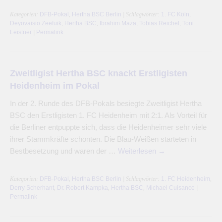
Kategorien:
DFB-Pokal
,
Hertha BSC Berlin
| Schlagwörter:
1. FC Köln
,
Deyovaisio Zeefuik
,
Hertha BSC
,
Ibrahim Maza
,
Tobias Reichel
,
Toni
Leistner
|
Permalink
Zweitligist Hertha BSC knackt Erstligisten
Heidenheim im Pokal
In der 2. Runde des DFB-Pokals besiegte Zweitligist Hertha
BSC den Erstligisten 1. FC Heidenheim mit 2:1. Als Vorteil für
die Berliner entpuppte sich, dass die Heidenheimer sehr viele
ihrer Stammkräfte schonten. Die Blau-Weißen starteten in
Bestbesetzung und waren der …
Weiterlesen
→
Kategorien:
DFB-Pokal
,
Hertha BSC Berlin
| Schlagwörter:
1. FC Heidenheim
,
Derry Scherhant
,
Dr. Robert Kampka
,
Hertha BSC
,
Michael Cuisance
|
Permalink