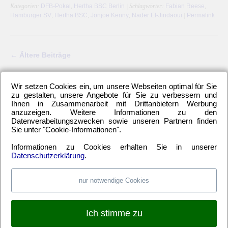
Kategorien:
DFB-Pokal
,
Hertha BSC Berlin
| Schlagwörter:
Fabian Reese
,
Hamburger SV
,
Hertha BSC
,
Jonjoe Kenny
,
Nader El-Jindaoui
|
Permalink
←
Ältere Beiträge
Wir setzen Cookies ein, um unsere Webseiten optimal für Sie
zu gestalten, unsere Angebote für Sie zu verbessern und
Ihnen in Zusammenarbeit mit Drittanbietern Werbung
LETZTE HERTHA-ARTIKEL
anzuzeigen. Weitere Informationen zu den
Einwechselspieler Marten Winkler erlöst Berliner
Datenverabeitungszwecken sowie unseren Partnern finden
Sie unter "Cookie-Informationen".
Neuzugang Josip Brekalo mit Doppelpack
Hertha BSC kam unter die Räder
Informationen zu Cookies erhalten Sie in unserer
Datenschutzerklärung
.
Alle 6-Punkte-Spiele gewinnen und aufsteigen
Hertha-Verteidigung stand offen wie ein Scheunentor
nur notwendige Cookies
WEBSITE TIPPS
Ich stimme zu
Pauschalreisen günstig