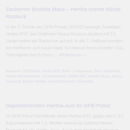
Zaubertor Ibrahim Maza – Hertha nimmt Hürde
Rostock
In der 1. Runde des DFB-Pokals 2024/25 besiegte Zweitligist
Hertha BSC den Drittlisten Hansa Rostock deutlich mit 5:1.
Lange hielten die Rostocker gut mit. In der 1. Halbzeit konnten
die Herthaner sich kaum klare Torchancen herausspielen. Das
Führungstor durch Derry …
Weiterlesen
→
Kategorien:
DFB-Pokal
,
Hertha BSC Berlin
| Schlagwörter:
Derry Scherhant
,
Florian Niederlechner
,
Hansa Rostock
,
Hertha BSC
,
Ibrahim Maza
,
Marius
Gersbeck
,
Marten Winkler
,
Robert Schröder
|
Permalink
Deprimierendes Hertha-Aus im DFB-Pokal
Im DFB-Pokal Viertelfinale verlor Hertha BSC gegen den 1. FC
Kaiserslautern mit 1:3. Wieder einmal ein äußerst bitterer
Moment für alle Hertha-Fans. Nach dem hochdramatischen