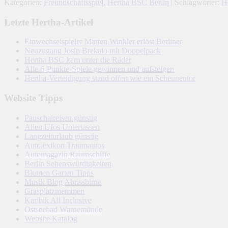
Kategorien:
Freundschaftsspiel
,
Hertha BSC Berlin
| Schlagwörter:
H
Letzte Hertha-Artikel
Einwechselspieler Marten Winkler erlöst Berliner
Neuzugang Josip Brekalo mit Doppelpack
Hertha BSC kam unter die Räder
Alle 6-Punkte-Spiele gewinnen und aufsteigen
Hertha-Verteidigung stand offen wie ein Scheunentor
Website Tipps
Pauschalreisen günstig
Alien Ufos Untertassen
Langzeiturlaub günstig
Autolexikon Traumautos
Automagazin Raumschiffe
Berlin Sehenswürdigkeiten
Blumen Garten Tipps
Musik Blog Abrissbirne
Grasplatzmemmen
Karibik All Inclusive
Ostseebad Warnemünde
Website Katalog