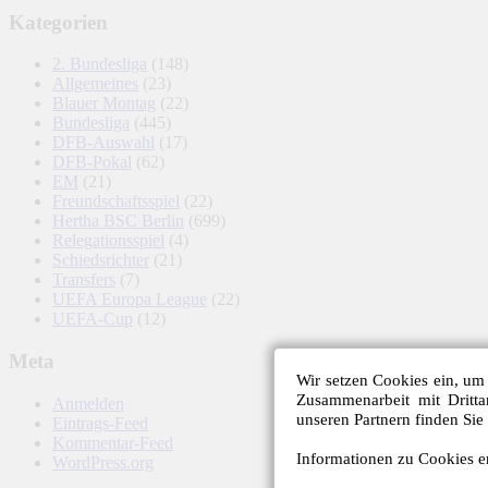
Kategorien
2. Bundesliga
(148)
Allgemeines
(23)
Blauer Montag
(22)
Bundesliga
(445)
DFB-Auswahl
(17)
DFB-Pokal
(62)
EM
(21)
Freundschaftsspiel
(22)
Hertha BSC Berlin
(699)
Relegationsspiel
(4)
Schiedsrichter
(21)
Transfers
(7)
UEFA Europa League
(22)
UEFA-Cup
(12)
Meta
Wir setzen Cookies ein, um 
Zusammenarbeit mit Dritt
Anmelden
unseren Partnern finden Sie
Eintrags-Feed
Kommentar-Feed
Informationen zu Cookies er
WordPress.org