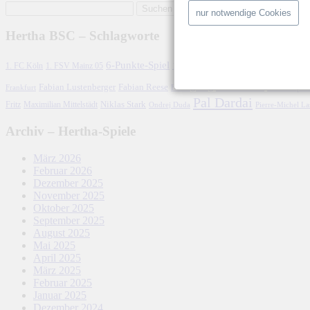
nur notwendige Cookies
Hertha BSC – Schlagworte
Abstiegskam
6-Punkte-Spiel
1. FC Köln
1899 Hoffenheim
1. FSV Mainz 05
Fabian Lustenberger
Fabian Reese
FC Schalke 04
Geisterspie
Frankfurt
FC Augsburg
Pal Dardai
Fritz
Niklas Stark
Maximilian Mittelstädt
Ondrej Duda
Pierre-Michel L
Archiv – Hertha-Spiele
März 2026
Februar 2026
Dezember 2025
November 2025
Oktober 2025
September 2025
August 2025
Mai 2025
April 2025
März 2025
Februar 2025
Januar 2025
Dezember 2024