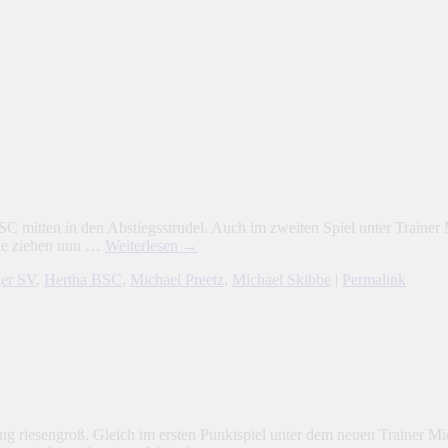
mitten in den Abstiegsstrudel. Auch im zweiten Spiel unter Trainer Mi
de ziehen nun …
Weiterlesen
→
er SV
,
Hertha BSC
,
Michael Preetz
,
Michael Skibbe
|
Permalink
 riesengroß. Gleich im ersten Punktspiel unter dem neuen Trainer Mich