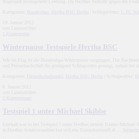
insgesamt abstiegsreife Leistung. Da Herthas Auftritte gegen die Fra
Kategorien:
Bundesliga
,
Hertha BSC Berlin
| Schlagwörter:
1. FC Nü
19. Januar 2012
von Linienrichter
1 Kommentar
Winterpause Testspiele Hertha BSC
Wie im Flug ist die Bundesliga-Winterpause vergangen. Die Nachbere
und Presselandschaft für genügend Schlagzeilen gesorgt, sodass bei a
Kategorien:
Freundschaftsspiel
,
Hertha BSC Berlin
| Schlagwörter:
H
8. Januar 2012
von Linienrichter
2 Kommentare
Testspiel 1 unter Michael Skibbe
Eisekalt war es bei Testspiel 1 unter Herthas neuem Trainer Michael
in Herthas Amateurstadion bot sich ein Trainerkarussell at …
Weiterl