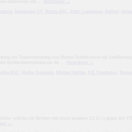
nken mittlerweile mit …
Weiterlesen
→
rnberg
,
Hamburger SV
,
Hertha BSC
,
Peter Gagelmann
,
Raffael
|
Perm
itung der Trainerentlastung von Markus Babbel sowie die Annäherung 
llen Hertha-Interessierten nie die …
Weiterlesen
→
ertha BSC
,
Hertha Testspiele
,
Michael Skibbe
,
VfL Osnabrück
|
Perma
 Skibbe, welches die Berliner mit einem knappen 3:2 (1:1) gegen den 
esen
→