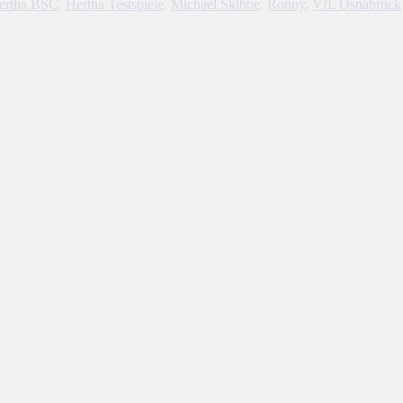
ertha BSC
,
Hertha Testspiele
,
Michael Skibbe
,
Ronny
,
VfL Osnabrück