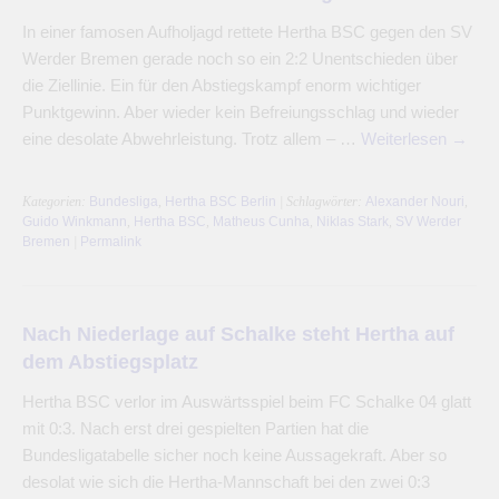
In einer famosen Aufholjagd rettete Hertha BSC gegen den SV
Werder Bremen gerade noch so ein 2:2 Unentschieden über
die Ziellinie. Ein für den Abstiegskampf enorm wichtiger
Punktgewinn. Aber wieder kein Befreiungsschlag und wieder
eine desolate Abwehrleistung. Trotz allem – …
Weiterlesen
→
Kategorien:
Bundesliga
,
Hertha BSC Berlin
| Schlagwörter:
Alexander Nouri
,
Guido Winkmann
,
Hertha BSC
,
Matheus Cunha
,
Niklas Stark
,
SV Werder
Bremen
|
Permalink
Nach Niederlage auf Schalke steht Hertha auf
dem Abstiegsplatz
Hertha BSC verlor im Auswärtsspiel beim FC Schalke 04 glatt
mit 0:3. Nach erst drei gespielten Partien hat die
Bundesligatabelle sicher noch keine Aussagekraft. Aber so
desolat wie sich die Hertha-Mannschaft bei den zwei 0:3