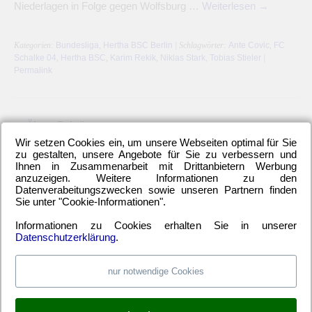
Niederlagen in Folge gegen Wolfsburg …
Weiterlesen
→
Kategorien:
Bundesliga
,
Hertha BSC Berlin
| Schlagwörter:
Ante Covic
,
FC
Schalke 04
,
Hertha BSC
,
Karim Rekik
,
Niklas Stark
,
Tobias Stieler
|
Permalink
←
Ältere Beiträge
Wir setzen Cookies ein, um unsere Webseiten optimal für Sie
zu gestalten, unsere Angebote für Sie zu verbessern und
Ihnen in Zusammenarbeit mit Drittanbietern Werbung
anzuzeigen. Weitere Informationen zu den
Datenverabeitungszwecken sowie unseren Partnern finden
LETZTE HERTHA-ARTIKEL
Sie unter "Cookie-Informationen".
Einwechselspieler Marten Winkler erlöst Berliner
Informationen zu Cookies erhalten Sie in unserer
Neuzugang Josip Brekalo mit Doppelpack
Datenschutzerklärung
.
Hertha BSC kam unter die Räder
Alle 6-Punkte-Spiele gewinnen und aufsteigen
nur notwendige Cookies
Hertha-Verteidigung stand offen wie ein Scheunentor