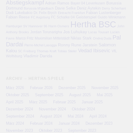
Abstiegskampf
Adrian Ramos
Bayer 04 Leverkusen
Borussia
Deniz Aytekin
Dortmund
Davie Selke
Borussia M'gladbach
Derry Scherhant
Dodi Lukebakio
Fabian Lustenberger
Dr. Felix Brych
Eintracht Frankfurt
Fabian Reese
FC Schalke 04
Geisterspiel
FC Augsburg
Guido Winkmann
Hertha BSC
Hamburger SV
Hannover 96
Harm Osmers
John
Jos Luhukay
Anthony Brooks
Jordan Torunarigha
Lucas Tousart
Lucien
Pal
Niklas Stark
Marco Fritz
Maximilian Mittelstädt
Favre
Ondrej Duda
Dardai
Salomon
Ronny
Rune Jarstein
Pierre-Michel Lasogga
Vedad Ibisevic
Kalou
VfL
SC Freiburg
Thomas Kraft
Tobias Stieler
Vladimir Darida
Wolfsburg
ARCHIV – HERTHA-SPIELE
März 2026
Februar 2026
Dezember 2025
November 2025
Oktober 2025
September 2025
August 2025
Mai 2025
April 2025
März 2025
Februar 2025
Januar 2025
Dezember 2024
November 2024
Oktober 2024
September 2024
August 2024
Mai 2024
April 2024
März 2024
Februar 2024
Januar 2024
Dezember 2023
November 2023
Oktober 2023
September 2023