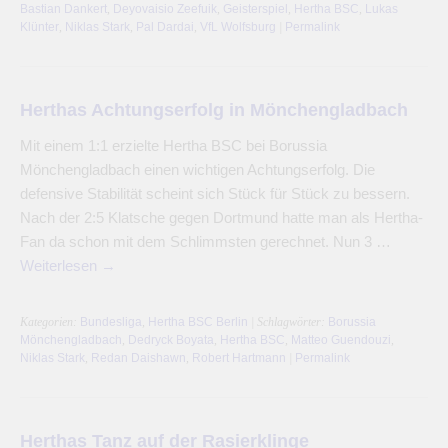
Bastian Dankert
,
Deyovaisio Zeefuik
,
Geisterspiel
,
Hertha BSC
,
Lukas
Klünter
,
Niklas Stark
,
Pal Dardai
,
VfL Wolfsburg
|
Permalink
Herthas Achtungserfolg in Mönchengladbach
Mit einem 1:1 erzielte Hertha BSC bei Borussia
Mönchengladbach einen wichtigen Achtungserfolg. Die
defensive Stabilität scheint sich Stück für Stück zu bessern.
Nach der 2:5 Klatsche gegen Dortmund hatte man als Hertha-
Fan da schon mit dem Schlimmsten gerechnet. Nun 3 …
Weiterlesen
→
Kategorien:
Bundesliga
,
Hertha BSC Berlin
| Schlagwörter:
Borussia
Mönchengladbach
,
Dedryck Boyata
,
Hertha BSC
,
Matteo Guendouzi
,
Niklas Stark
,
Redan Daishawn
,
Robert Hartmann
|
Permalink
Herthas Tanz auf der Rasierklinge