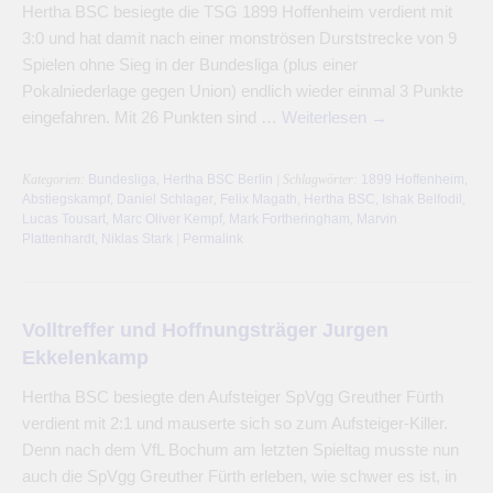
Hertha BSC besiegte die TSG 1899 Hoffenheim verdient mit
3:0 und hat damit nach einer monströsen Durststrecke von 9
Spielen ohne Sieg in der Bundesliga (plus einer
Pokalniederlage gegen Union) endlich wieder einmal 3 Punkte
eingefahren. Mit 26 Punkten sind …
Weiterlesen
→
Kategorien:
Bundesliga
,
Hertha BSC Berlin
| Schlagwörter:
1899 Hoffenheim
,
Abstiegskampf
,
Daniel Schlager
,
Felix Magath
,
Hertha BSC
,
Ishak Belfodil
,
Lucas Tousart
,
Marc Oliver Kempf
,
Mark Fortheringham
,
Marvin
Plattenhardt
,
Niklas Stark
|
Permalink
Volltreffer und Hoffnungsträger Jurgen
Ekkelenkamp
Hertha BSC besiegte den Aufsteiger SpVgg Greuther Fürth
verdient mit 2:1 und mauserte sich so zum Aufsteiger-Killer.
Denn nach dem VfL Bochum am letzten Spieltag musste nun
auch die SpVgg Greuther Fürth erleben, wie schwer es ist, in