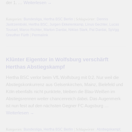
der 1. …
Weiterlesen
→
Kategorien:
Bundesliga
,
Hertha BSC Berlin
| Schlagwörter:
Dennis
Jastrzembski
,
Hertha BSC
,
Jurgen Ekkelenkamp
,
Linus Gechter
,
Lucas
Tousart
,
Marco Richter
,
Marton Dardai
,
Niklas Stark
,
Pal Dardai
,
SpVgg
Greuther Fürth
|
Permalink
Klünter Eigentor in Wolfsburg verschärft
Herthas Abstiegskampf
Hertha BSC verlor beim VfL Wolfsburg mit 0:2. Nur weil die
Abstiegskonkurrenz aus Gelsenkirchen, Mainz, Bielefeld und
Köln ebenfalls nicht punktete, bleiben die Blau-Weißen im
Abstiegsrennen weiter chancenreich dabei. Das Augenmerk
ist nun fest auf den nächsten Gegner FC Augsburg …
Weiterlesen
→
Kategorien:
Bundesliga
,
Hertha BSC Berlin
| Schlagwörter:
Abstiegskampf
,