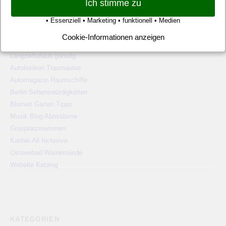
Ich stimme zu
WEBSITE TIPPS
• Essenziell • Marketing • funktionell • Medien
Pauschalreisen günstig
Cookie-Informationen anzeigen
Alien Ufos Untertassen
Langzeiturlaub günstig
Autolexikon Traumautos
Automagazin Raumschiffe
Berlin Sehenswürdigkeiten
Blumen Garten Tipps
Musik Blog Abrissbirne
Grasplatzmemmen
Karibik All Inclusive
Ostseebad Warnemünde
Website Katalog
KATEGORIEN