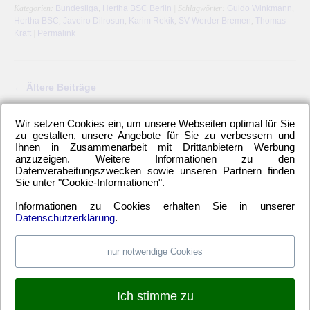
Kategorien:
Bundesliga
,
Hertha BSC Berlin
| Schlagwörter:
Guido Winkmann
,
Hertha BSC
,
Javeiro Dilrosun
,
Karim Rekik
,
SV Werder Bremen
,
Thomas
Kraft
|
Permalink
←
Ältere Beiträge
Wir setzen Cookies ein, um unsere Webseiten optimal für Sie
zu gestalten, unsere Angebote für Sie zu verbessern und
Ihnen in Zusammenarbeit mit Drittanbietern Werbung
LETZTE HERTHA-ARTIKEL
anzuzeigen. Weitere Informationen zu den
Datenverabeitungszwecken sowie unseren Partnern finden
Einwechselspieler Marten Winkler erlöst Berliner
Sie unter "Cookie-Informationen".
Neuzugang Josip Brekalo mit Doppelpack
Informationen zu Cookies erhalten Sie in unserer
Hertha BSC kam unter die Räder
Datenschutzerklärung
.
Alle 6-Punkte-Spiele gewinnen und aufsteigen
Hertha-Verteidigung stand offen wie ein Scheunentor
nur notwendige Cookies
Ich stimme zu
WEBSITE TIPPS