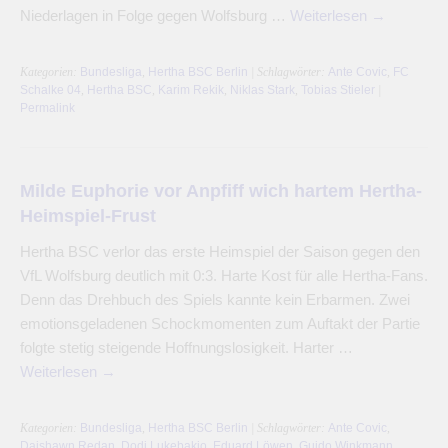
Niederlagen in Folge gegen Wolfsburg …
Weiterlesen
→
Kategorien:
Bundesliga
,
Hertha BSC Berlin
| Schlagwörter:
Ante Covic
,
FC
Schalke 04
,
Hertha BSC
,
Karim Rekik
,
Niklas Stark
,
Tobias Stieler
|
Permalink
Milde Euphorie vor Anpfiff wich hartem Hertha-
Heimspiel-Frust
Hertha BSC verlor das erste Heimspiel der Saison gegen den
VfL Wolfsburg deutlich mit 0:3. Harte Kost für alle Hertha-Fans.
Denn das Drehbuch des Spiels kannte kein Erbarmen. Zwei
emotionsgeladenen Schockmomenten zum Auftakt der Partie
folgte stetig steigende Hoffnungslosigkeit. Harter …
Weiterlesen
→
Kategorien:
Bundesliga
,
Hertha BSC Berlin
| Schlagwörter:
Ante Covic
,
Daishawn Redan
,
Dodi Lukebakio
,
Eduard Löwen
,
Guido Winkmann
,