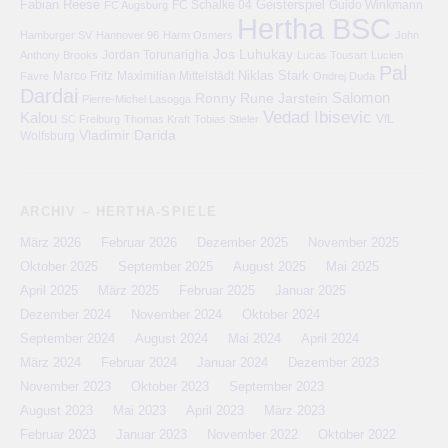
Fabian Reese
FC Schalke 04
Geisterspiel
FC Augsburg
Guido Winkmann
Hertha BSC
Hamburger SV
Hannover 96
Harm Osmers
John
Jos Luhukay
Anthony Brooks
Jordan Torunarigha
Lucas Tousart
Lucien
Pal
Niklas Stark
Marco Fritz
Maximilian Mittelstädt
Favre
Ondrej Duda
Dardai
Salomon
Ronny
Rune Jarstein
Pierre-Michel Lasogga
Vedad Ibisevic
Kalou
VfL
SC Freiburg
Thomas Kraft
Tobias Stieler
Vladimir Darida
Wolfsburg
ARCHIV – HERTHA-SPIELE
März 2026
Februar 2026
Dezember 2025
November 2025
Oktober 2025
September 2025
August 2025
Mai 2025
April 2025
März 2025
Februar 2025
Januar 2025
Dezember 2024
November 2024
Oktober 2024
September 2024
August 2024
Mai 2024
April 2024
März 2024
Februar 2024
Januar 2024
Dezember 2023
November 2023
Oktober 2023
September 2023
August 2023
Mai 2023
April 2023
März 2023
Februar 2023
Januar 2023
November 2022
Oktober 2022