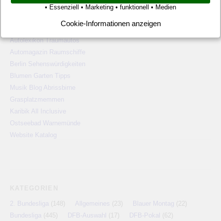
Pauschalreisen günstig
• Essenziell • Marketing • funktionell • Medien
Alien Ufos Untertassen
Cookie-Informationen anzeigen
Langzeiturlaub günstig
Autolexikon Traumautos
Automagazin Raumschiffe
Berlin Sehenswürdigkeiten
Blumen Garten Tipps
Musik Blog Abrissbirne
Grasplatzmemmen
Karibik All Inclusive
Ostseebad Warnemünde
Website Katalog
KATEGORIEN
2. Bundesliga
(148)
Allgemeines
(23)
Blauer Montag
(22)
Bundesliga
(445)
DFB-Auswahl
(17)
DFB-Pokal
(62)