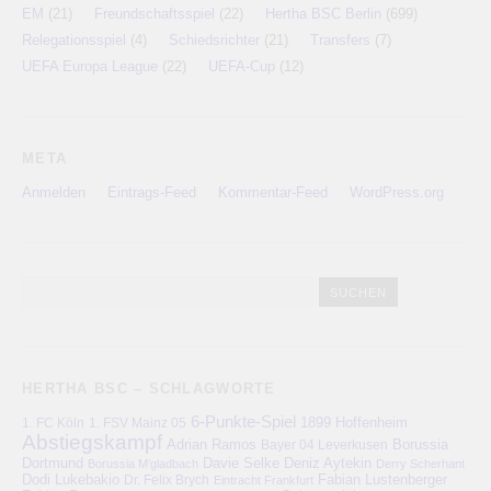
EM
(21)
Freundschaftsspiel
(22)
Hertha BSC Berlin
(699)
Relegationsspiel
(4)
Schiedsrichter
(21)
Transfers
(7)
UEFA Europa League
(22)
UEFA-Cup
(12)
META
Anmelden
Eintrags-Feed
Kommentar-Feed
WordPress.org
HERTHA BSC – SCHLAGWORTE
6-Punkte-Spiel
1. FC Köln
1899 Hoffenheim
1. FSV Mainz 05
Abstiegskampf
Adrian Ramos
Bayer 04 Leverkusen
Borussia
Deniz Aytekin
Dortmund
Davie Selke
Borussia M'gladbach
Derry Scherhant
Dodi Lukebakio
Fabian Lustenberger
Dr. Felix Brych
Eintracht Frankfurt