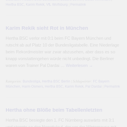
Hertha BSC
,
Karim Rekik
,
VfL Wolfsburg
|
Permalink
Karim Rekik sieht Rot in München
Hertha BSC verlor mit 0:1 beim FC Bayern München und
rutscht ab auf Platz 10 der Bundesligatabelle. Eine Niederlage
beim Rekordmeister war zwar abzusehen, aber dass es so
knapp vonstattengehen würde nicht unbedingt. Die Berliner
waren von Trainer Pal Dardai …
Weiterlesen
→
Kategorien:
Bundesliga
,
Hertha BSC Berlin
| Schlagwörter:
FC Bayern
München
,
Harm Osmers
,
Hertha BSC
,
Karim Rekik
,
Pal Dardai
|
Permalink
Hertha ohne Blöße beim Tabellenletzten
Hertha BSC besiegte den 1. FC Nürnberg auswärts mit 3:1
und stoppte so den Negativlauf, der vor der Winterpause mit