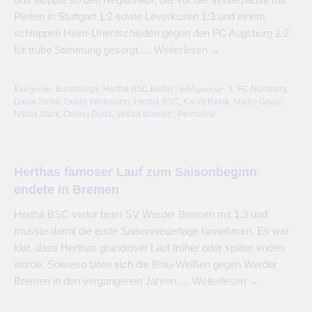
Pleiten in Stuttgart 1:2 sowie Leverkusen 1:3 und einem
schlappen Heim-Unentschieden gegen den FC Augsburg 2:2
für trübe Stimmung gesorgt …
Weiterlesen
→
Kategorien:
Bundesliga
,
Hertha BSC Berlin
| Schlagwörter:
1. FC Nürnberg
,
Davie Selke
,
Guido Winkmann
,
Hertha BSC
,
Karim Rekik
,
Marko Grujic
,
Niklas Stark
,
Ondrej Duda
,
Vedad Ibisevic
|
Permalink
Herthas famoser Lauf zum Saisonbeginn
endete in Bremen
Hertha BSC verlor beim SV Werder Bremen mit 1:3 und
musste damit die erste Saisonniederlage hinnehmen. Es war
klar, dass Herthas grandioser Lauf früher oder später enden
würde. Sowieso taten sich die Blau-Weißen gegen Werder
Bremen in den vergangenen Jahren …
Weiterlesen
→