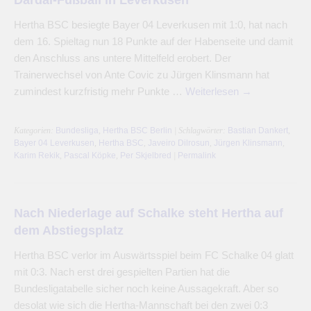
Hertha BSC besiegte Bayer 04 Leverkusen mit 1:0, hat nach
dem 16. Spieltag nun 18 Punkte auf der Habenseite und damit
den Anschluss ans untere Mittelfeld erobert. Der
Trainerwechsel von Ante Covic zu Jürgen Klinsmann hat
zumindest kurzfristig mehr Punkte …
Weiterlesen
→
Kategorien:
Bundesliga
,
Hertha BSC Berlin
| Schlagwörter:
Bastian Dankert
,
Bayer 04 Leverkusen
,
Hertha BSC
,
Javeiro Dilrosun
,
Jürgen Klinsmann
,
Karim Rekik
,
Pascal Köpke
,
Per Skjelbred
|
Permalink
Nach Niederlage auf Schalke steht Hertha auf
dem Abstiegsplatz
Hertha BSC verlor im Auswärtsspiel beim FC Schalke 04 glatt
mit 0:3. Nach erst drei gespielten Partien hat die
Bundesligatabelle sicher noch keine Aussagekraft. Aber so
desolat wie sich die Hertha-Mannschaft bei den zwei 0:3