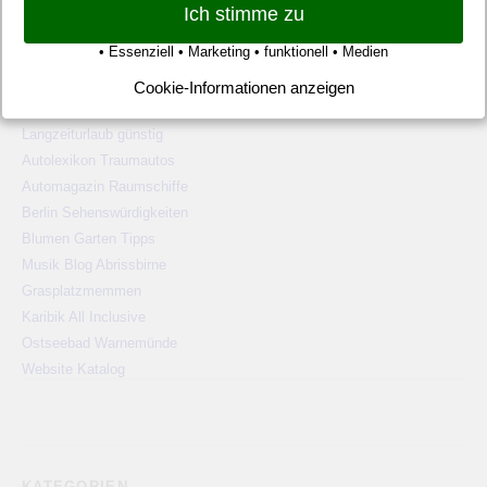
Ich stimme zu
WEBSITE TIPPS
• Essenziell • Marketing • funktionell • Medien
Pauschalreisen günstig
Cookie-Informationen anzeigen
Alien Ufos Untertassen
Langzeiturlaub günstig
Autolexikon Traumautos
Automagazin Raumschiffe
Berlin Sehenswürdigkeiten
Blumen Garten Tipps
Musik Blog Abrissbirne
Grasplatzmemmen
Karibik All Inclusive
Ostseebad Warnemünde
Website Katalog
KATEGORIEN