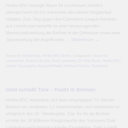
Hertha BSC besiegte Bayer 04 Leverkusen ziemlich
überraschend mit 2:0 und konnte den kleinen Negativlauf
stoppen. Zum Sieg gegen den Champions League Anwärter
aus Leverkusen bedurfte es einer herausragenden
Mannschaftsleistung der Berliner in der Defensive sowie einer
Topvorstellung der Angriffsreihe. …
Weiterlesen
→
Kategorien:
Bundesliga
,
Hertha BSC Berlin
| Schlagwörter:
Bayer 04
Leverkusen
,
Dedryck Boyata
,
Dodi Lukebakio
,
Dr. Felix Brych
,
Hertha BSC
,
Jordan Torunarigha
,
Krzysztof Piatek
,
Matheus Cunha
|
Permalink
Geld schießt Tore – Punkt in Bremen
Hertha BSC erarbeitete sich beim Angstgegner SV Werder
Bremen ein verdientes 1:1 Unentschieden und stabilisierte so
erfolgreich den 10. Tabellenplatz. Das Tor für die Berliner
erzielte der 20 Millionen Königstransfer des Sommers Dodi
Lukebakio nach beeindruckender Einzelaktion. Geld schießt