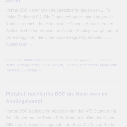
Hertha BSC verlor das Hauptstadtderby gegen den 1. FC
Union Berlin mit 0:2. Die Charlottenburger hatten gegen die
Köpenicker nicht den Hauch einer Chance. Aktuell trennen
Welten die beiden Vereine. Im Westen Abstiegskampf pur. Im
Osten Angriff auf die Champions-League-Qualifikation. …
Weiterlesen
→
Kategorien:
Bundesliga
,
Hertha BSC Berlin
| Schlagwörter:
1. FC Union
Berlin
,
Abstiegskampf
,
Dr. Felix Brych
,
Florian Niederlechner
,
Fredi Bobic
,
Hertha BSC
|
Permalink
Plötzlich hat Hertha BSC die Nase vorn im
Abstiegskampf
Hertha BSC besiegte im Abstiegskrimi den VfB Stuttgart mit
2:0. Mit dem neuen Trainer Felix Magath schlägt der Faktor
Glück endlich wieder zugunsten der Blau-Weißen zu Buche.