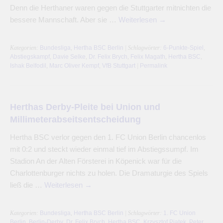
Denn die Herthaner waren gegen die Stuttgarter mitnichten die
bessere Mannschaft. Aber sie …
Weiterlesen
→
Kategorien:
Bundesliga
,
Hertha BSC Berlin
| Schlagwörter:
6-Punkte-Spiel
,
Abstiegskampf
,
Davie Selke
,
Dr. Felix Brych
,
Felix Magath
,
Hertha BSC
,
Ishak Belfodil
,
Marc Oliver Kempf
,
VfB Stuttgart
|
Permalink
Herthas Derby-Pleite bei Union und
Millimeterabseitsentscheidung
Hertha BSC verlor gegen den 1. FC Union Berlin chancenlos
mit 0:2 und steckt wieder einmal tief im Abstiegssumpf. Im
Stadion An der Alten Försterei in Köpenick war für die
Charlottenburger nichts zu holen. Die Dramaturgie des Spiels
ließ die …
Weiterlesen
→
Kategorien:
Bundesliga
,
Hertha BSC Berlin
| Schlagwörter:
1. FC Union
Berlin
,
Berlin-Derby
,
Dr. Felix Brych
,
Hertha BSC
,
Krzysztof Piatek
,
Peter