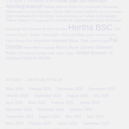
6-Punkte-Spiel
1. FC Köln
1899 Hoffenheim
1. FSV Mainz 05
Abstiegskampf
Adrian Ramos
Bayer 04 Leverkusen
Borussia
Deniz Aytekin
Dortmund
Davie Selke
Borussia M'gladbach
Derry Scherhant
Dodi Lukebakio
Fabian Lustenberger
Dr. Felix Brych
Eintracht Frankfurt
Fabian Reese
FC Schalke 04
Geisterspiel
FC Augsburg
Guido Winkmann
Hertha BSC
Hamburger SV
Hannover 96
Harm Osmers
John
Jos Luhukay
Anthony Brooks
Jordan Torunarigha
Lucas Tousart
Lucien
Pal
Niklas Stark
Marco Fritz
Maximilian Mittelstädt
Favre
Ondrej Duda
Dardai
Salomon
Ronny
Rune Jarstein
Pierre-Michel Lasogga
Vedad Ibisevic
Kalou
VfL
SC Freiburg
Thomas Kraft
Tobias Stieler
Vladimir Darida
Wolfsburg
ARCHIV – HERTHA-SPIELE
März 2026
Februar 2026
Dezember 2025
November 2025
Oktober 2025
September 2025
August 2025
Mai 2025
April 2025
März 2025
Februar 2025
Januar 2025
Dezember 2024
November 2024
Oktober 2024
September 2024
August 2024
Mai 2024
April 2024
März 2024
Februar 2024
Januar 2024
Dezember 2023