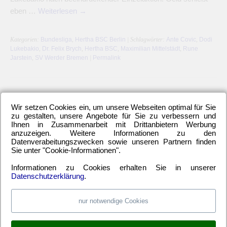
eben …
Weiterlesen
→
Kategorien:
Bundesliga
,
Hertha BSC Berlin
| Schlagwörter:
Ante Covic
,
Dodi
Lukebakio
,
Dr. Felix Brych
,
Hertha BSC
,
Maximilian Mittelstädt
,
Rune
Jarstein
,
SV Werder Bremen
|
Permalink
←
Ältere Beiträge
Wir setzen Cookies ein, um unsere Webseiten optimal für Sie
zu gestalten, unsere Angebote für Sie zu verbessern und
Ihnen in Zusammenarbeit mit Drittanbietern Werbung
anzuzeigen. Weitere Informationen zu den
Datenverabeitungszwecken sowie unseren Partnern finden
LETZTE HERTHA-ARTIKEL
Sie unter "Cookie-Informationen".
Einwechselspieler Marten Winkler erlöst Berliner
Informationen zu Cookies erhalten Sie in unserer
Neuzugang Josip Brekalo mit Doppelpack
Datenschutzerklärung
.
Hertha BSC kam unter die Räder
Alle 6-Punkte-Spiele gewinnen und aufsteigen
nur notwendige Cookies
Hertha-Verteidigung stand offen wie ein Scheunentor