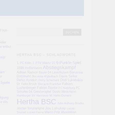
THA-
eler
r erlöst
HERTHA BSC – SCHLAGWORTE
sip
6-Punkte-Spiel
1. FC Köln
1. FSV Mainz 05
Abstiegskampf
1899 Hoffenheim
kam
Adrian Ramos
Bayer 04 Leverkusen
Borussia
er
Dortmund
Davie Selke
Borussia M'gladbach
Deniz Aytekin
Dodi Lukebakio
Derry Scherhant
-Spiele
Fabian
Dr. Felix Brych
Eintracht Frankfurt
Lustenberger
Fabian Reese
FC
FC Augsburg
Schalke 04
Geisterspiel
Guido Winkmann
Hamburger SV
Hannover 96
Harm Osmers
digung
Hertha BSC
ie ein
John Anthony Brooks
Jos Luhukay
Jordan Torunarigha
Lucas
Marco Fritz
Maximilian
Tousart
Lucien Favre