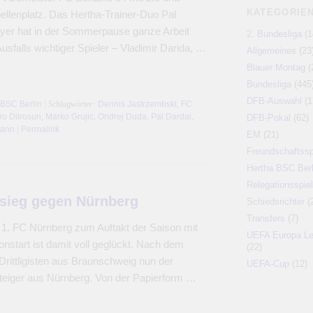
KATEGORIE
bellenplatz. Das Hertha-Trainer-Duo Pal
yer hat in der Sommerpause ganze Arbeit
2. Bundesliga
(1
Ausfalls wichtiger Spieler – Vladimir Darida, …
Allgemeines
(23
Blauer Montag
(
Bundesliga
(445
DFB-Auswahl
(1
 BSC Berlin
| Schlagwörter:
Dennis Jastrzembski
,
FC
ro Dilrosun
,
Marko Grujic
,
Ondrej Duda
,
Pal Dardai
,
DFB-Pokal
(62)
mann
|
Permalink
EM
(21)
Freundschaftssp
Hertha BSC Berl
Relegationsspiel
tsieg gegen Nürnberg
Schiedsrichter
(
Transfers
(7)
1. FC Nürnberg zum Auftakt der Saison mit
UEFA Europa L
nstart ist damit voll geglückt. Nach dem
(22)
rittligisten aus Braunschweig nun der
UEFA-Cup
(12)
eiger aus Nürnberg. Von der Papierform …