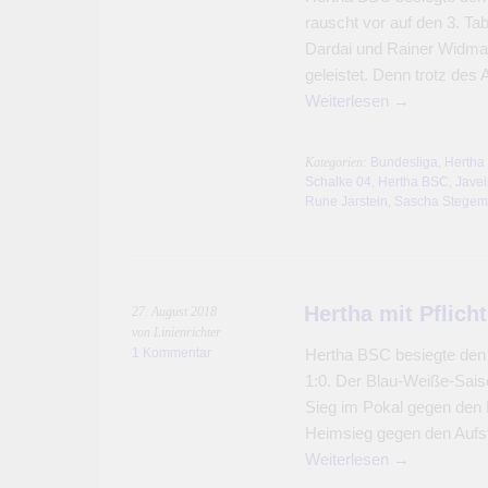
rauscht vor auf den 3. Ta
Dardai und Rainer Widma
geleistet. Denn trotz des 
Weiterlesen
→
Kategorien:
Bundesliga
,
Hertha
Schalke 04
,
Hertha BSC
,
Javei
Rune Jarstein
,
Sascha Stege
Hertha mit Pflich
27. August 2018
von Linienrichter
1 Kommentar
Hertha BSC besiegte den 
1:0. Der Blau-Weiße-Saiso
Sieg im Pokal gegen den D
Heimsieg gegen den Aufst
Weiterlesen
→