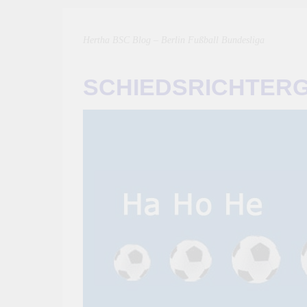
Hertha BSC Blog – Berlin Fußball Bundesliga
SCHIEDSRICHTER