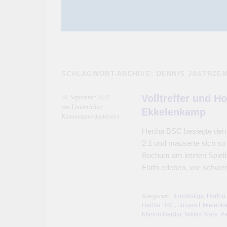
SCHLAGWORT-ARCHIVE:
DENNIS JASTRZE
Volltreffer und H
20. September 2021
von Linienrichter
Ekkelenkamp
für
Kommentare deaktiviert
Volltreffer
Hertha BSC besiegte den 
und
2:1 und mauserte sich so
Hoffnungsträger
Jurgen
Bochum am letzten Spiel
Ekkelenkamp
Fürth erleben, wie schwer 
Kategorien:
Bundesliga
,
Hertha
Hertha BSC
,
Jurgen Ekkelenk
Marton Dardai
,
Niklas Stark
,
Pa