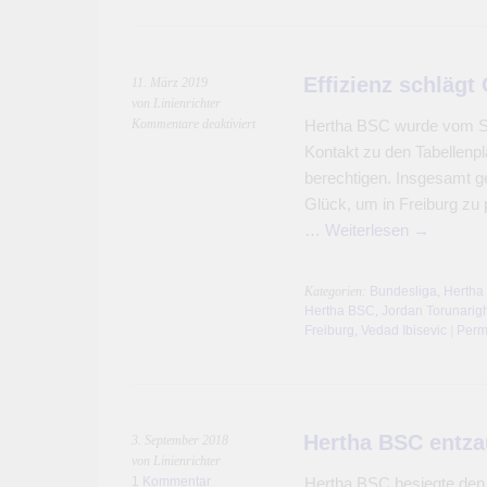
Effizienz schlägt
11. März 2019
von Linienrichter
für
Kommentare deaktiviert
Hertha BSC wurde vom SC 
Effizienz
Kontakt zu den Tabellenplä
schlägt
berechtigen. Insgesamt g
Glücklos-
Glück, um in Freiburg zu 
Fußball
…
Weiterlesen
→
Kategorien:
Bundesliga
,
Hertha
Hertha BSC
,
Jordan Torunarig
Freiburg
,
Vedad Ibisevic
|
Perm
Hertha BSC entza
3. September 2018
von Linienrichter
1 Kommentar
Hertha BSC besiegte den 