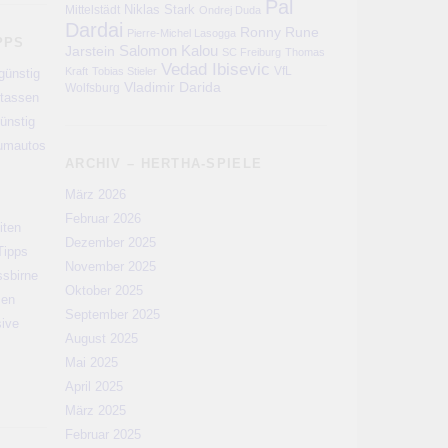
Pal
Niklas Stark
Mittelstädt
Ondrej Duda
Dardai
Ronny
Rune
Pierre-Michel Lasogga
PPS
Salomon Kalou
Jarstein
SC Freiburg
Thomas
Vedad Ibisevic
VfL
Kraft
Tobias Stieler
günstig
Vladimir Darida
Wolfsburg
rtassen
ünstig
aumautos
ARCHIV – HERTHA-SPIELE
März 2026
Februar 2026
iten
Dezember 2025
Tipps
November 2025
ssbirne
Oktober 2025
men
September 2025
sive
August 2025
Mai 2025
April 2025
März 2025
Februar 2025