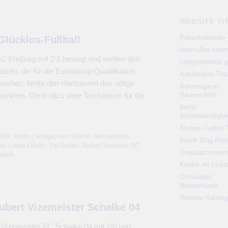
WEBSITE TI
Pauschalreisen 
 Glücklos-Fußball
Alien Ufos Unte
Freiburg mit 2:1 besiegt und verliert den
Langzeiturlaub g
tzen, die für die Europacup-Qualifikation
Autolexikon Tr
esehen, fehlte den Herthanern das nötige
Automagazin
punkten. Denn allzu viele Torchancen für die
Raumschiffe
Berlin
Sehenswürdigke
Blumen Garten 
 BSC Berlin
| Schlagwörter:
Dennis Jastrzembski
,
Musik Blog Abri
ha
,
Lukas Klünter
,
Pal Dardai
,
Robert Schröder
,
SC
Grasplatzmem
alink
Karibik All Inclu
Ostseebad
Warnemünde
Website Katalog
ubert Vizemeister Schalke 04
Vizemeister FC Schalke 04 mit 2:0 und