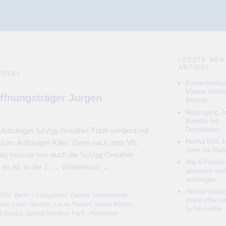
LETZTE HER
ARTIKEL
MBSKI
Einwechselspi
Marten Winkle
offnungsträger Jurgen
Berliner
Neuzugang Jo
Brekalo mit
Doppelpack
Aufsteiger SpVgg Greuther Fürth verdient mit
Hertha BSC 
 zum Aufsteiger-Killer. Denn nach dem VfL
unter die Räd
tag musste nun auch die SpVgg Greuther
Alle 6-Punkte
es ist, in der 1. …
Weiterlesen
→
gewinnen und
aufsteigen
Hertha-Vertei
 BSC Berlin
| Schlagwörter:
Dennis Jastrzembski
,
stand offen w
amp
,
Linus Gechter
,
Lucas Tousart
,
Marco Richter
,
Scheunentor
l Dardai
,
SpVgg Greuther Fürth
|
Permalink