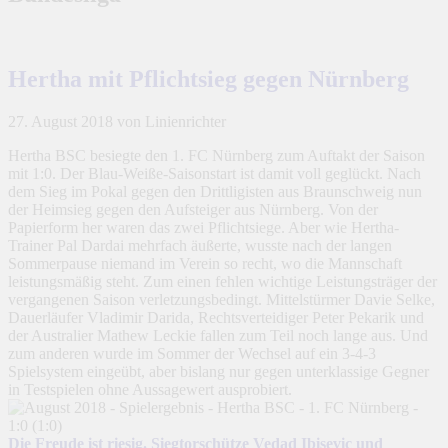
Hertha mit Pflichtsieg gegen Nürnberg
27. August 2018
von Linienrichter
Hertha BSC besiegte den 1. FC Nürnberg zum Auftakt der Saison
mit 1:0. Der Blau-Weiße-Saisonstart ist damit voll geglückt. Nach
dem Sieg im Pokal gegen den Drittligisten aus Braunschweig nun
der Heimsieg gegen den Aufsteiger aus Nürnberg. Von der
Papierform her waren das zwei Pflichtsiege. Aber wie Hertha-
Trainer Pal Dardai mehrfach äußerte, wusste nach der langen
Sommerpause niemand im Verein so recht, wo die Mannschaft
leistungsmäßig steht. Zum einen fehlen wichtige Leistungsträger der
vergangenen Saison verletzungsbedingt. Mittelstürmer Davie Selke,
Dauerläufer Vladimir Darida, Rechtsverteidiger Peter Pekarik und
der Australier Mathew Leckie fallen zum Teil noch lange aus. Und
zum anderen wurde im Sommer der Wechsel auf ein 3-4-3
Spielsystem eingeübt, aber bislang nur gegen unterklassige Gegner
in Testspielen ohne Aussagewert ausprobiert.
Die Freude ist riesig. Siegtorschütze Vedad Ibisevic und