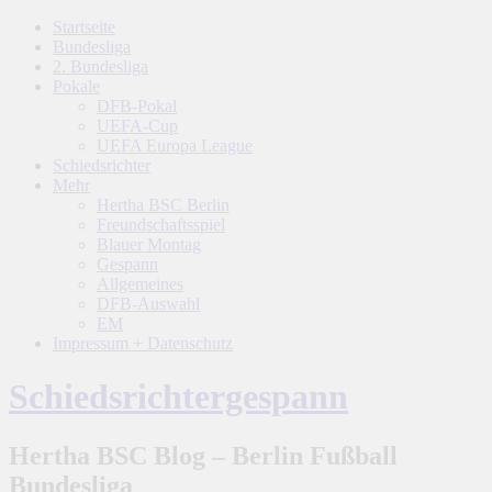
Startseite
Bundesliga
2. Bundesliga
Pokale
DFB-Pokal
UEFA-Cup
UEFA Europa League
Schiedsrichter
Mehr
Hertha BSC Berlin
Freundschaftsspiel
Blauer Montag
Gespann
Allgemeines
DFB-Auswahl
EM
Impressum + Datenschutz
Schiedsrichtergespann
Hertha BSC Blog – Berlin Fußball
Bundesliga