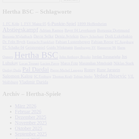
Hertha BSC – Schlagworte
6-Punkte-Spiel
1. FC Köln
1899 Hoffenheim
1. FSV Mainz 05
Abstiegskampf
Adrian Ramos
Borussia Dortmund
Bayer 04 Leverkusen
Davie Selke
Deniz Aytekin
Dodi Lukebakio
Borussia M'gladbach
Derry Scherhant
Fabian Lustenberger
Fabian Reese
Dr. Felix Brych
Eintracht Frankfurt
FC Augsburg
FC Schalke 04
Geisterspiel
Guido Winkmann
Hamburger SV
Hannover 96
Harm
Hertha BSC
Jos
John Anthony Brooks
Jordan Torunarigha
Osmers
Luhukay
Marco Fritz
Niklas Stark
Lucien Favre
Maximilian Mittelstädt
Lucas Tousart
Pal Dardai
Ronny
Rune Jarstein
Ondrej Duda
Pierre-Michel Lasogga
Vedad Ibisevic
Salomon Kalou
SC Freiburg
Thomas Kraft
Tobias Stieler
VfL
Vladimir Darida
Wolfsburg
Archiv – Hertha-Spiele
März 2026
Februar 2026
Dezember 2025
November 2025
Oktober 2025
September 2025