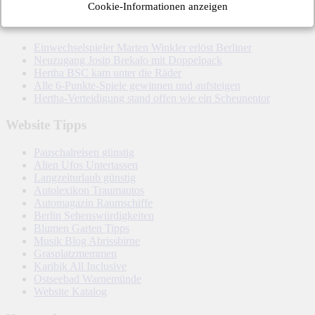
Cookie-Informationen anzeigen
Letzte Hertha-Artikel
Einwechselspieler Marten Winkler erlöst Berliner
Neuzugang Josip Brekalo mit Doppelpack
Hertha BSC kam unter die Räder
Alle 6-Punkte-Spiele gewinnen und aufsteigen
Hertha-Verteidigung stand offen wie ein Scheunentor
Website Tipps
Pauschalreisen günstig
Alien Ufos Untertassen
Langzeiturlaub günstig
Autolexikon Traumautos
Automagazin Raumschiffe
Berlin Sehenswürdigkeiten
Blumen Garten Tipps
Musik Blog Abrissbirne
Grasplatzmemmen
Karibik All Inclusive
Ostseebad Warnemünde
Website Katalog