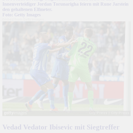
Innenverteidiger Jordan Torunarigha feiern mit Rune Jarstein
den gehaltenen Elfmeter.
Foto: Getty Images
Embed from Getty Images
Vedad Vedator Ibisevic mit Siegtreffer