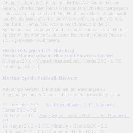
Olympiastadion die Auftaktpartie der Blau-Weißen in die neue
Saison. Schiedsrichter Tobias Welz und sein Schiedsrichtergespann
hatten das Spiel gut im Griff. Den Herthanern Marvin Plattenhardt
und Dennis Jastrzembski zeigte Welz jeweils den gelben Karton.
Das Tor für Hertha BSC erzielte Vedad Ibisevic in der 27.
Spielminute nach schöner Vorarbeit von Valentino Lazaro. Herthas
Spieler mit der größten Laufdistanz: Dauerläufer Ondrej Duda mit
12.35 gemessenen Kilometern.
Hertha BSC gegen 1. FC Nürnberg
Hertha-Mannschaftsaufstellung und Einwechselspieler:
Hertha-Spiele Fußball-Historie
Ältere Spielberichte, Informationen und Meinungen zu
Begegnungen beider Mannschaften vom Schiedsrichtergespann:
17. Dezember 2015 –
Pokal-Viertelfinale – 1. FC Nürnberg –
Hertha BSC – 0:2
03. Februar 2012 –
Angstgegner – Hertha BSC – 1. FC Nürnberg –
1:3
19. August 2013 –
1. FC Nürnberg – Hertha BSC – 2:2
24. Januar 2012 –
1. FC Nürnberg – Hertha BSC – 2:0