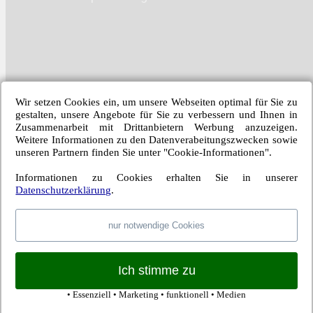
Wir setzen Cookies ein, um unsere Webseiten optimal für Sie zu
Kategorien:
Bundesliga
,
Hertha BSC Berlin
| Schlagwörter:
1. FC
gestalten, unsere Angebote für Sie zu verbessern und Ihnen in
Nürnberg
,
Dennis Jastrzembski
,
Hertha BSC
,
Marko Grujic
,
Rune
Zusammenarbeit mit Drittanbietern Werbung anzuzeigen.
Jarstein
,
Tobias Welz
,
Valentino Lazaro
,
Vedad Ibisevic
|
Permalink
Weitere Informationen zu den Datenverabeitungszwecken sowie
unseren Partnern finden Sie unter "Cookie-Informationen".
Ein Kommentar
Informationen zu Cookies erhalten Sie in unserer
Schreibe einen Kommentar →
Datenschutzerklärung
.
Blauer Montag
27. August 2018 um 18:00
nur notwendige Cookies
„Herthas Spieler mit der größten Laufdistanz: Dauerläufer
Ondrej Duda mit 12.35 gemessenen Kilometern.“ Im Moment
Ich stimme zu
steht der Ondrej voll im Saft.
← Vorheriger Beitrag
• Essenziell • Marketing • funktionell • Medien
Nächster Beitrag →