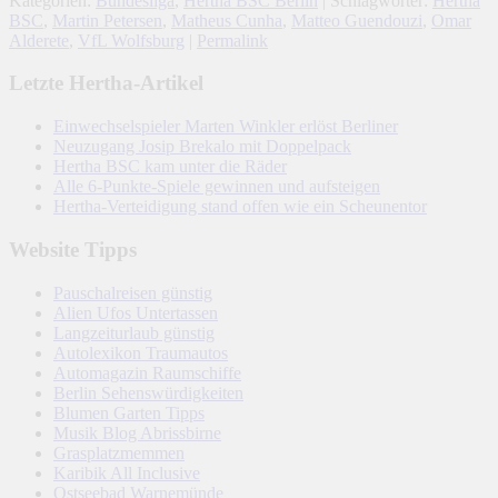
Kategorien:
Bundesliga
,
Hertha BSC Berlin
| Schlagwörter:
Hertha
BSC
,
Martin Petersen
,
Matheus Cunha
,
Matteo Guendouzi
,
Omar
Alderete
,
VfL Wolfsburg
|
Permalink
Letzte Hertha-Artikel
Einwechselspieler Marten Winkler erlöst Berliner
Neuzugang Josip Brekalo mit Doppelpack
Hertha BSC kam unter die Räder
Alle 6-Punkte-Spiele gewinnen und aufsteigen
Hertha-Verteidigung stand offen wie ein Scheunentor
Website Tipps
Pauschalreisen günstig
Alien Ufos Untertassen
Langzeiturlaub günstig
Autolexikon Traumautos
Automagazin Raumschiffe
Berlin Sehenswürdigkeiten
Blumen Garten Tipps
Musik Blog Abrissbirne
Grasplatzmemmen
Karibik All Inclusive
Ostseebad Warnemünde