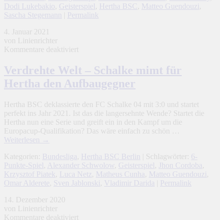
Dodi Lukebakio
,
Geisterspiel
,
Hertha BSC
,
Matteo Guendouzi
,
Sascha Stegemann
|
Permalink
4. Januar 2021
von Linienrichter
für
Kommentare deaktiviert
Verdrehte
Welt
Verdrehte Welt – Schalke mimt für
–
Hertha den Aufbaugegner
Schalke
mimt
für
Hertha BSC deklassierte den FC Schalke 04 mit 3:0 und startet
Hertha
perfekt ins Jahr 2021. Ist das die langersehnte Wende? Startet die
den
Hertha nun eine Serie und greift ein in den Kampf um die
Aufbaugegner
Europacup-Qualifikation? Das wäre einfach zu schön …
Weiterlesen
→
Kategorien:
Bundesliga
,
Hertha BSC Berlin
| Schlagwörter:
6-
Punkte-Spiel
,
Alexander Schwolow
,
Geisterspiel
,
Jhon Cordoba
,
Krzysztof Piatek
,
Luca Netz
,
Matheus Cunha
,
Matteo Guendouzi
,
Omar Alderete
,
Sven Jablonski
,
Vladimir Darida
|
Permalink
14. Dezember 2020
von Linienrichter
für
Kommentare deaktiviert