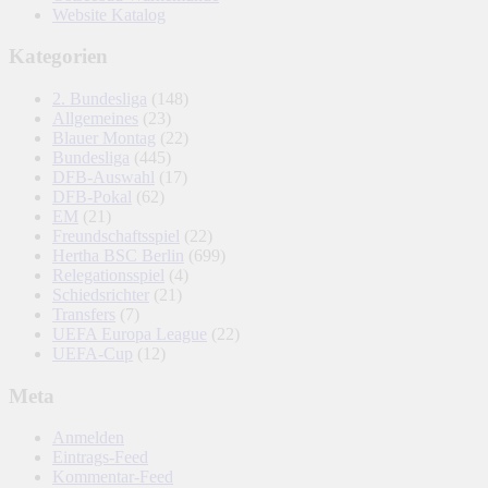
Website Katalog
Kategorien
2. Bundesliga
(148)
Allgemeines
(23)
Blauer Montag
(22)
Bundesliga
(445)
DFB-Auswahl
(17)
DFB-Pokal
(62)
EM
(21)
Freundschaftsspiel
(22)
Hertha BSC Berlin
(699)
Relegationsspiel
(4)
Schiedsrichter
(21)
Transfers
(7)
UEFA Europa League
(22)
UEFA-Cup
(12)
Meta
Anmelden
Eintrags-Feed
Kommentar-Feed