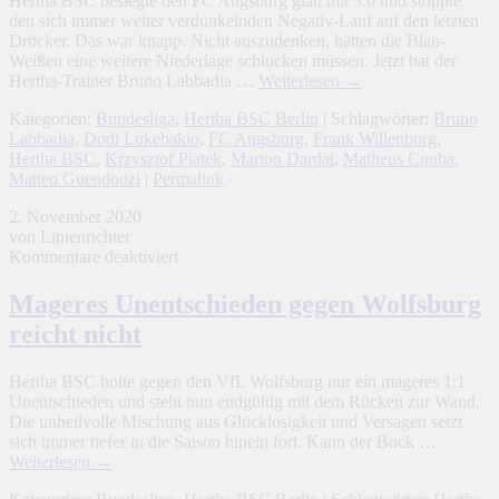
Hertha BSC besiegte den FC Augsburg glatt mit 3:0 und stoppte
in
den sich immer weiter verdunkelnden Negativ-Lauf auf den letzten
Augsburg
Drücker. Das war knapp. Nicht auszudenken, hätten die Blau-
Weißen eine weitere Niederlage schlucken müssen. Jetzt hat der
Hertha-Trainer Bruno Labbadia …
Weiterlesen
→
Kategorien:
Bundesliga
,
Hertha BSC Berlin
| Schlagwörter:
Bruno
Labbadia
,
Dodi Lukebakio
,
FC Augsburg
,
Frank Willenborg
,
Hertha BSC
,
Krzysztof Piatek
,
Marton Dardai
,
Matheus Cunha
,
Matteo Guendouzi
|
Permalink
2. November 2020
von Linienrichter
für
Kommentare deaktiviert
Mageres
Unentschieden
Mageres Unentschieden gegen Wolfsburg
gegen
reicht nicht
Wolfsburg
reicht
nicht
Hertha BSC holte gegen den VfL Wolfsburg nur ein mageres 1:1
Unentschieden und steht nun endgültig mit dem Rücken zur Wand.
Die unheilvolle Mischung aus Glücklosigkeit und Versagen setzt
sich immer tiefer in die Saison hinein fort. Kann der Bock …
Weiterlesen
→