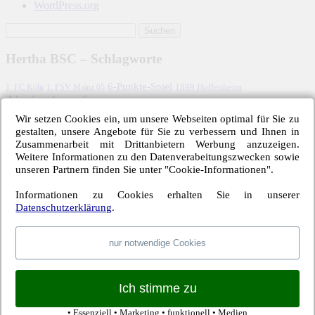
WordPress.org
Hertha BSC – Schlagworte
6-Punkte-Spiel
1. FC Köln
1899 Hoffenheim
1. FSV Mainz 05
Abstiegskampf
Adrian Ramos
Borussia Dortmund
Bayer 04 Leverkusen
Davie Selke
Deniz Aytekin
Dodi Lukebakio
Borussia M'gladbach
Derry Scherhant
Wir setzen Cookies ein, um unsere Webseiten optimal für Sie zu
Fabian Lustenberger
Fabian Reese
Dr. Felix Brych
Eintracht Frankfurt
FC Augsburg
gestalten, unsere Angebote für Sie zu verbessern und Ihnen in
FC Schalke 04
Geisterspiel
Guido Winkmann
Hamburger SV
Hannover 96
Harm
Zusammenarbeit mit Drittanbietern Werbung anzuzeigen.
Hertha BSC
Weitere Informationen zu den Datenverabeitungszwecken sowie
Jos
John Anthony Brooks
Jordan Torunarigha
Osmers
unseren Partnern finden Sie unter "Cookie-Informationen".
Luhukay
Marco Fritz
Niklas Stark
Lucien Favre
Maximilian Mittelstädt
Lucas Tousart
Pal Dardai
Ronny
Rune Jarstein
Ondrej Duda
Pierre-Michel Lasogga
Informationen zu Cookies erhalten Sie in unserer
Vedad Ibisevic
Salomon Kalou
Datenschutzerklärung
.
SC Freiburg
Thomas Kraft
Tobias Stieler
VfL
Vladimir Darida
Wolfsburg
nur notwendige Cookies
Archiv – Hertha-Spiele
März 2026
Februar 2026
Ich stimme zu
Dezember 2025
November 2025
• Essenziell • Marketing • funktionell • Medien