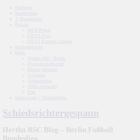
Startseite
Bundesliga
2. Bundesliga
Pokale
DFB-Pokal
UEFA-Cup
UEFA Europa League
Schiedsrichter
Mehr
Hertha BSC Berlin
Freundschaftsspiel
Blauer Montag
Gespann
Allgemeines
DFB-Auswahl
EM
Impressum + Datenschutz
Schiedsrichtergespann
Hertha BSC Blog – Berlin Fußball
Bundesliga