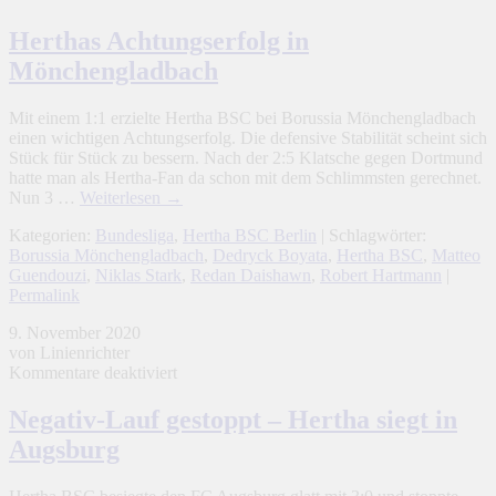
Herthas
Achtungserfolg
Herthas Achtungserfolg in
in
Mönchengladbach
Mönchengladbach
Mit einem 1:1 erzielte Hertha BSC bei Borussia Mönchengladbach
einen wichtigen Achtungserfolg. Die defensive Stabilität scheint sich
Stück für Stück zu bessern. Nach der 2:5 Klatsche gegen Dortmund
hatte man als Hertha-Fan da schon mit dem Schlimmsten gerechnet.
Nun 3 …
Weiterlesen
→
Kategorien:
Bundesliga
,
Hertha BSC Berlin
| Schlagwörter:
Borussia Mönchengladbach
,
Dedryck Boyata
,
Hertha BSC
,
Matteo
Guendouzi
,
Niklas Stark
,
Redan Daishawn
,
Robert Hartmann
|
Permalink
9. November 2020
von Linienrichter
für
Kommentare deaktiviert
Negativ-
Lauf
Negativ-Lauf gestoppt – Hertha siegt in
gestoppt
Augsburg
–
Hertha
siegt