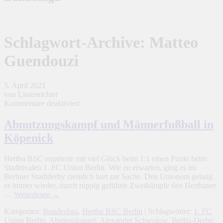
Schlagwort-Archive:
Matteo
Guendouzi
5. April 2021
von Linienrichter
für
Kommentare deaktiviert
Abnutzungskampf
und
Abnutzungskampf und Männerfußball in
Männerfußball
Köpenick
in
Köpenick
Hertha BSC ergatterte mit viel Glück beim 1:1 einen Punkt beim
Stadtrivalen 1. FC Union Berlin. Wie zu erwarten, ging es im
Berliner Stadtderby ziemlich hart zur Sache. Den Unionern gelang
es immer wieder, durch ruppig geführte Zweikämpfe den Herthaner
…
Weiterlesen
→
Kategorien:
Bundesliga
,
Hertha BSC Berlin
| Schlagwörter:
1. FC
Union Berlin
,
Abstiegskampf
,
Alexander Schwolow
,
Berlin-Derby
,