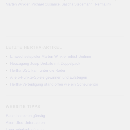
Marten Winkler
,
Michael Cuisance
,
Sascha Stegemann
|
Permalink
LETZTE HERTHA-ARTIKEL
Einwechselspieler Marten Winkler erlöst Berliner
Neuzugang Josip Brekalo mit Doppelpack
Hertha BSC kam unter die Räder
Alle 6-Punkte-Spiele gewinnen und aufsteigen
Hertha-Verteidigung stand offen wie ein Scheunentor
WEBSITE TIPPS
Pauschalreisen günstig
Alien Ufos Untertassen
Langzeiturlaub günstig