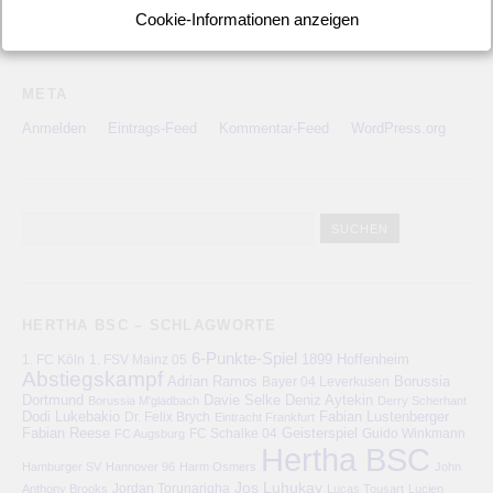
UEFA Europa League
(22)
UEFA-Cup
(12)
Cookie-Informationen anzeigen
META
Anmelden
Eintrags-Feed
Kommentar-Feed
WordPress.org
HERTHA BSC – SCHLAGWORTE
6-Punkte-Spiel
1. FC Köln
1899 Hoffenheim
1. FSV Mainz 05
Abstiegskampf
Adrian Ramos
Bayer 04 Leverkusen
Borussia
Deniz Aytekin
Dortmund
Davie Selke
Borussia M'gladbach
Derry Scherhant
Dodi Lukebakio
Fabian Lustenberger
Dr. Felix Brych
Eintracht Frankfurt
Fabian Reese
FC Schalke 04
Geisterspiel
FC Augsburg
Guido Winkmann
Hertha BSC
Hamburger SV
Hannover 96
Harm Osmers
John
Jos Luhukay
Anthony Brooks
Jordan Torunarigha
Lucas Tousart
Lucien