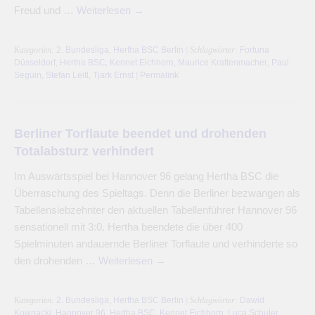
Freud und …
Weiterlesen
→
Kategorien:
2. Bundesliga
,
Hertha BSC Berlin
| Schlagwörter:
Fortuna
Düsseldorf
,
Hertha BSC
,
Kennet Eichhorn
,
Maurice Krattenmacher
,
Paul
Seguin
,
Stefan Leitl
,
Tjark Ernst
|
Permalink
Berliner Torflaute beendet und drohenden
Totalabsturz verhindert
Im Auswärtsspiel bei Hannover 96 gelang Hertha BSC die
Überraschung des Spieltags. Denn die Berliner bezwangen als
Tabellensiebzehnter den aktuellen Tabellenführer Hannover 96
sensationell mit 3:0. Hertha beendete die über 400
Spielminuten andauernde Berliner Torflaute und verhinderte so
den drohenden …
Weiterlesen
→
Kategorien:
2. Bundesliga
,
Hertha BSC Berlin
| Schlagwörter:
Dawid
Kownacki
,
Hannover 96
,
Hertha BSC
,
Kennet Eichhorn
,
Luca Schuler
,