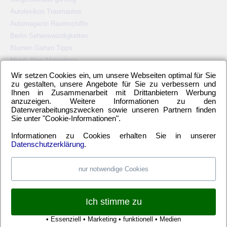
Autolexikon Traumautos
Automagazin Raumschiffe
Berlin Sehenswürdigkeiten
Blumen Garten Tipps
Musik Blog Abrissbirne
Grasplatzmemmen
Wir setzen Cookies ein, um unsere Webseiten optimal für Sie
zu gestalten, unsere Angebote für Sie zu verbessern und
Karibik All Inclusive
Ihnen in Zusammenarbeit mit Drittanbietern Werbung
Ostseebad Warnemünde
anzuzeigen. Weitere Informationen zu den
Website Katalog
Datenverabeitungszwecken sowie unseren Partnern finden
Sie unter "Cookie-Informationen".
Informationen zu Cookies erhalten Sie in unserer
Datenschutzerklärung
.
KATEGORIEN
nur notwendige Cookies
2. Bundesliga
(148)
Allgemeines
(23)
Blauer Montag
(22)
Bundesliga
(445)
DFB-Auswahl
(17)
DFB-Pokal
(62)
Ich stimme zu
EM
(21)
Freundschaftsspiel
(22)
Hertha BSC Berlin
(699)
Relegationsspiel
(4)
Schiedsrichter
(21)
Transfers
(7)
• Essenziell • Marketing • funktionell • Medien