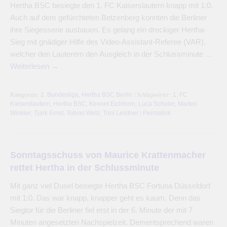
Hertha BSC besiegte den 1. FC Kaiserslautern knapp mit 1:0.
Auch auf dem gefürchteten Betzenberg konnten die Berliner
ihre Siegesserie ausbauen. Es gelang ein dreckiger Hertha-
Sieg mit gnädiger Hilfe des Video-Assistant-Referee (VAR),
welcher den Lauterern den Ausgleich in der Schlussminute …
Weiterlesen
→
Kategorien:
2. Bundesliga
,
Hertha BSC Berlin
| Schlagwörter:
1. FC
Kaiserslautern
,
Hertha BSC
,
Kennet Eichhorn
,
Luca Schuler
,
Marten
Winkler
,
Tjark Ernst
,
Tobias Welz
,
Toni Leistner
|
Permalink
Sonntagsschuss von Maurice Krattenmacher
rettet Hertha in der Schlussminute
Mit ganz viel Dusel besiegte Hertha BSC Fortuna Düsseldorf
mit 1:0. Das war knapp, knapper geht es kaum. Denn das
Siegtor für die Berliner fiel erst in der 6. Minute der mit 7
Minuten angesetzten Nachspielzeit. Dementsprechend waren