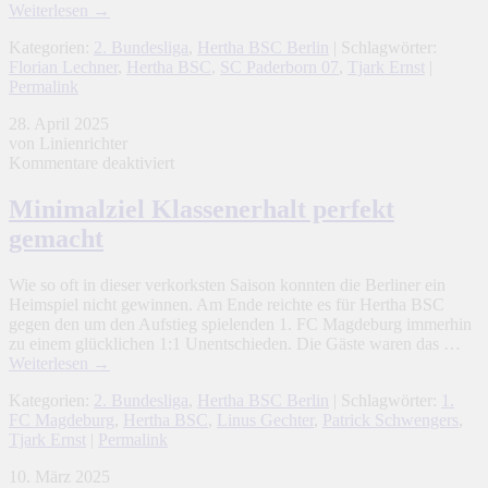
Weiterlesen
→
Kategorien:
2. Bundesliga
,
Hertha BSC Berlin
| Schlagwörter:
Florian Lechner
,
Hertha BSC
,
SC Paderborn 07
,
Tjark Ernst
|
Permalink
28. April 2025
von Linienrichter
für
Kommentare deaktiviert
Minimalziel
Klassenerhalt
Minimalziel Klassenerhalt perfekt
perfekt
gemacht
gemacht
Wie so oft in dieser verkorksten Saison konnten die Berliner ein
Heimspiel nicht gewinnen. Am Ende reichte es für Hertha BSC
gegen den um den Aufstieg spielenden 1. FC Magdeburg immerhin
zu einem glücklichen 1:1 Unentschieden. Die Gäste waren das …
Weiterlesen
→
Kategorien:
2. Bundesliga
,
Hertha BSC Berlin
| Schlagwörter:
1.
FC Magdeburg
,
Hertha BSC
,
Linus Gechter
,
Patrick Schwengers
,
Tjark Ernst
|
Permalink
10. März 2025