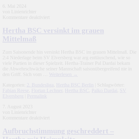
6. Mai 2024
von Linienrichter
für
Kommentare deaktiviert
Hertha
BSC
Hertha BSC versinkt im grauen
versinkt
Mittelmaß
im
grauen
Mittelmaß
Zum Saisonende hin versinkt Hertha BSC im grauen Mittelmaß. Die
2:4 Niederlage beim SV Elversberg war arg enttäuschend, wie so
viele Partien in dieser Spielzeit. Hertha-Trainer Pal Dardai bekam
die Abwehrschwäche seiner Mannschaft saisonübergreifend nie in
den Griff. Sich vom …
Weiterlesen
→
Kategorien:
2. Bundesliga
,
Hertha BSC Berlin
| Schlagwörter:
Fabian Reese
,
Florian Lechner
,
Hertha BSC
,
Palko Dardai
,
SV
Elversberg
|
Permalink
7. August 2023
von Linienrichter
für
Kommentare deaktiviert
Aufbruchstimmung
geschreddert
Aufbruchstimmung geschreddert –
–