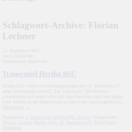
Schlagwort-Archive:
Florian
Lechner
22. September 2025
von Linienrichter
für
Kommentare deaktiviert
Trauerspiel
Hertha
Trauerspiel Hertha BSC
BSC
Hertha BSC verlor sein Heimspiel gegen den SC Paderborn 07
sang- und klanglos mit 0:2. Ein Trauerspiel. Die Berliner
präsentierten sich derart schwach, dass dem Fan angst und bange
wird. Warum in der Mannschaft so früh in der Saison spielerisch …
Weiterlesen
→
Kategorien:
2. Bundesliga
,
Hertha BSC Berlin
| Schlagwörter:
Florian Lechner
,
Hertha BSC
,
SC Paderborn 07
,
Tjark Ernst
|
Permalink