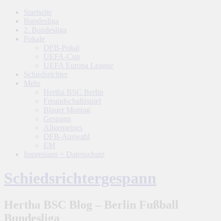
Startseite
Bundesliga
2. Bundesliga
Pokale
DFB-Pokal
UEFA-Cup
UEFA Europa League
Schiedsrichter
Mehr
Hertha BSC Berlin
Freundschaftsspiel
Blauer Montag
Gespann
Allgemeines
DFB-Auswahl
EM
Impressum + Datenschutz
Schiedsrichtergespann
Hertha BSC Blog – Berlin Fußball
Bundesliga