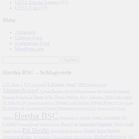
UEFA Europa League
(22)
UEFA-Cup
(12)
Meta
Anmelden
Eintrags-Feed
Kommentar-Feed
WordPress.org
Hertha BSC – Schlagworte
6-Punkte-Spiel
1. FC Köln
1899 Hoffenheim
1. FSV Mainz 05
Abstiegskampf
Adrian Ramos
Borussia Dortmund
Bayer 04 Leverkusen
Davie Selke
Deniz Aytekin
Dodi Lukebakio
Borussia M'gladbach
Derry Scherhant
Fabian Lustenberger
Fabian Reese
Dr. Felix Brych
Eintracht Frankfurt
FC Augsburg
FC Schalke 04
Geisterspiel
Guido Winkmann
Hamburger SV
Hannover 96
Harm
Hertha BSC
Jos
John Anthony Brooks
Jordan Torunarigha
Osmers
Luhukay
Marco Fritz
Niklas Stark
Lucien Favre
Maximilian Mittelstädt
Lucas Tousart
Pal Dardai
Ronny
Rune Jarstein
Ondrej Duda
Pierre-Michel Lasogga
Vedad Ibisevic
Salomon Kalou
SC Freiburg
Thomas Kraft
Tobias Stieler
VfL