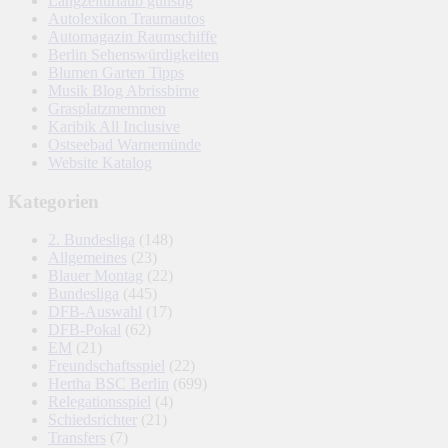
Langzeiturlaub günstig
Autolexikon Traumautos
Automagazin Raumschiffe
Berlin Sehenswürdigkeiten
Blumen Garten Tipps
Musik Blog Abrissbirne
Grasplatzmemmen
Karibik All Inclusive
Ostseebad Warnemünde
Website Katalog
Kategorien
2. Bundesliga
(148)
Allgemeines
(23)
Blauer Montag
(22)
Bundesliga
(445)
DFB-Auswahl
(17)
DFB-Pokal
(62)
EM
(21)
Freundschaftsspiel
(22)
Hertha BSC Berlin
(699)
Relegationsspiel
(4)
Schiedsrichter
(21)
Transfers
(7)