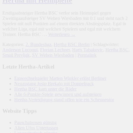
Hertha mit Heimpleite
Hertha
mit
Heimpleite
Erstligaabsteiger Hertha BSC verlor sein Heimspiel gegen
Zweitligaaufsteiger SV Wehen Wiesbaden mit 0:1 und steht nach 2
Spielen mit null Punkten auf einem direkten Abstiegsplatz. Egal in
welcher Liga, egal mit welchen Spielern und egal mit welchem
Trainer, Hertha BSC …
Weiterlesen
→
Kategorien:
2. Bundesliga
,
Hertha BSC Berlin
| Schlagwörter:
Anderson Lucoqui
,
Florian Lechner
,
Haris Tabakovic
,
Hertha BSC
,
Smail Prevljak
,
SV Wehen Wiesbaden
|
Permalink
Letzte Hertha-Artikel
Einwechselspieler Marten Winkler erlöst Berliner
Neuzugang Josip Brekalo mit Doppelpack
Hertha BSC kam unter die Räder
Alle 6-Punkte-Spiele gewinnen und aufsteigen
Hertha-Verteidigung stand offen wie ein Scheunentor
Website Tipps
Pauschalreisen günstig
Alien Ufos Untertassen