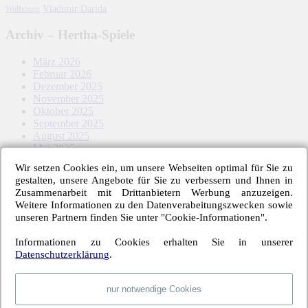
Vladimir Darida
Wolfsburg
Archiv – Hertha-Spiele
März 2026
Februar 2026
Dezember 2025
November 2025
Oktober 2025
September 2025
August 2025
Mai 2025
April 2025
Wir setzen Cookies ein, um unsere Webseiten optimal für Sie zu
März 2025
gestalten, unsere Angebote für Sie zu verbessern und Ihnen in
Februar 2025
Zusammenarbeit mit Drittanbietern Werbung anzuzeigen.
Januar 2025
Weitere Informationen zu den Datenverabeitungszwecken sowie
Dezember 2024
unseren Partnern finden Sie unter "Cookie-Informationen".
November 2024
Oktober 2024
Informationen zu Cookies erhalten Sie in unserer
September 2024
Datenschutzerklärung
.
August 2024
Mai 2024
April 2024
nur notwendige Cookies
März 2024