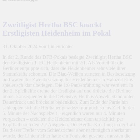
Zweitligist Hertha BSC knackt
Erstligisten Heidenheim im Pokal
31. Oktober 2024
von Linienrichter
In der 2. Runde des DFB-Pokals besiegte Zweitligist Hertha BSC
den Erstligisten 1. FC Heidenheim mit 2:1. Als Vorteil für die
Berliner entpuppte sich, dass die Heidenheimer sehr viele ihrer
Stammkräfte schonten. Die Blau-Weißen starteten in Bestbesetzung
und waren der Zweitbesetzung der Heidenheimer in Halbzeit Eins
spielerisch klar überlegen. Die 1:0 Pausenführung war verdient. In
der 2. Spielhälfte drehte der Erstligist auf und drückte die Berliner
immer konsequenter in die Defensive. Herthas Abwehr stand unter
Dauerdruck und bröckelte bedenklich. Zum Ende der Partie hin
schleppten sich die Herthaner geradezu nur noch so ins Ziel. In der
5. Minute der Nachspielzeit – eigentlich waren nur 4. Minuten
vorgesehen – erzielten die Heidenheimer dann tatsächlich per
Kopfball noch den 2:2 Ausgleich. Der Hertha-K.o. hing in der Luft.
Da dieser Treffer vom Schiedsrichter aber nachträglich aberkannt
wurde, der Linienrichter hatte ein Foulspiel gesehen, mussten die