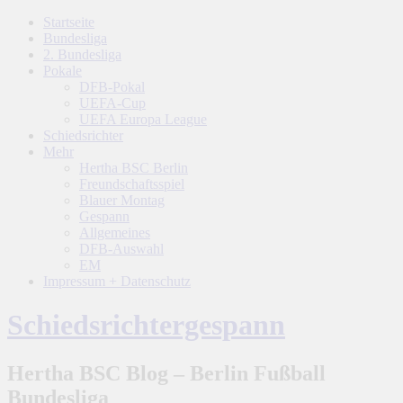
Startseite
Bundesliga
2. Bundesliga
Pokale
DFB-Pokal
UEFA-Cup
UEFA Europa League
Schiedsrichter
Mehr
Hertha BSC Berlin
Freundschaftsspiel
Blauer Montag
Gespann
Allgemeines
DFB-Auswahl
EM
Impressum + Datenschutz
Schiedsrichtergespann
Hertha BSC Blog – Berlin Fußball
Bundesliga