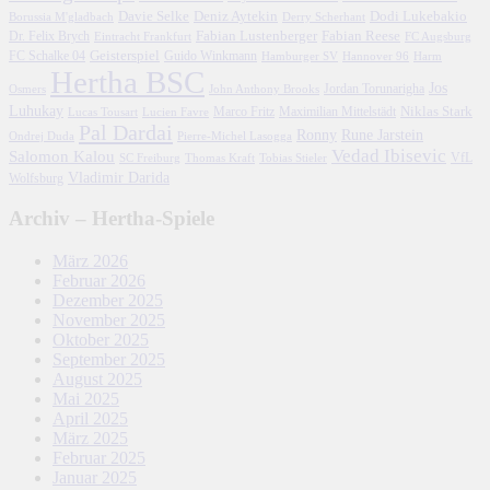
Davie Selke
Deniz Aytekin
Dodi Lukebakio
Borussia M'gladbach
Derry Scherhant
Fabian Lustenberger
Fabian Reese
Dr. Felix Brych
Eintracht Frankfurt
FC Augsburg
FC Schalke 04
Geisterspiel
Guido Winkmann
Hamburger SV
Hannover 96
Harm
Hertha BSC
Jos
John Anthony Brooks
Jordan Torunarigha
Osmers
Luhukay
Marco Fritz
Niklas Stark
Lucien Favre
Maximilian Mittelstädt
Lucas Tousart
Pal Dardai
Ronny
Rune Jarstein
Ondrej Duda
Pierre-Michel Lasogga
Vedad Ibisevic
Salomon Kalou
SC Freiburg
Thomas Kraft
Tobias Stieler
VfL
Vladimir Darida
Wolfsburg
Archiv – Hertha-Spiele
März 2026
Februar 2026
Dezember 2025
November 2025
Oktober 2025
September 2025
August 2025
Mai 2025
April 2025
März 2025
Februar 2025
Januar 2025