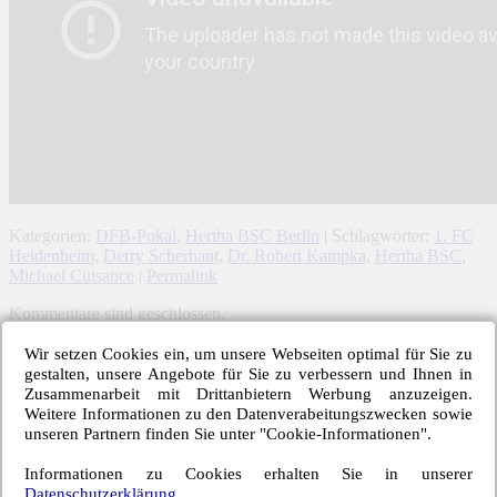
Kategorien:
DFB-Pokal
,
Hertha BSC Berlin
| Schlagwörter:
1. FC
Heidenheim
,
Derry Scherhant
,
Dr. Robert Kampka
,
Hertha BSC
,
Michael Cuisance
|
Permalink
Kommentare sind geschlossen.
← Vorheriger Beitrag
Wir setzen Cookies ein, um unsere Webseiten optimal für Sie zu
Nächster Beitrag →
gestalten, unsere Angebote für Sie zu verbessern und Ihnen in
Zusammenarbeit mit Drittanbietern Werbung anzuzeigen.
Letzte Hertha-Artikel
Weitere Informationen zu den Datenverabeitungszwecken sowie
unseren Partnern finden Sie unter "Cookie-Informationen".
Einwechselspieler Marten Winkler erlöst Berliner
Informationen zu Cookies erhalten Sie in unserer
Neuzugang Josip Brekalo mit Doppelpack
Datenschutzerklärung
.