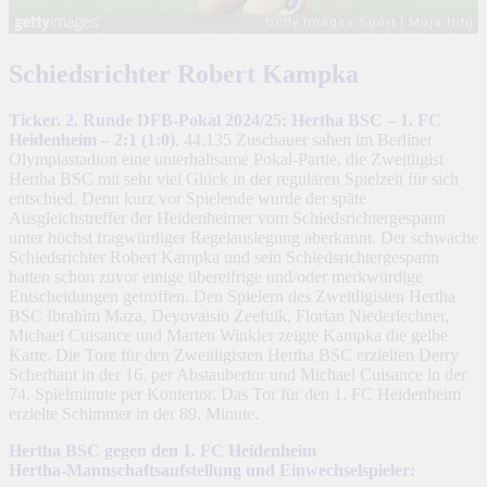
Schiedsrichter Robert Kampka
Ticker. 2. Runde DFB-Pokal 2024/25: Hertha BSC – 1. FC
Heidenheim – 2:1 (1:0)
. 44.135 Zuschauer sahen im Berliner
Olympiastadion eine unterhaltsame Pokal-Partie, die Zweitligist
Hertha BSC mit sehr viel Glück in der regulären Spielzeit für sich
entschied. Denn kurz vor Spielende wurde der späte
Ausgleichstreffer der Heidenheimer vom Schiedsrichtergespann
unter höchst fragwürdiger Regelauslegung aberkannt. Der schwache
Schiedsrichter Robert Kampka und sein Schiedsrichtergespann
hatten schon zuvor einige übereifrige und/oder merkwürdige
Entscheidungen getroffen. Den Spielern des Zweitligisten Hertha
BSC Ibrahim Maza, Deyovaisio Zeefuik, Florian Niederlechner,
Michael Cuisance und Marten Winkler zeigte Kampka die gelbe
Karte. Die Tore für den Zweitligisten Hertha BSC erzielten Derry
Scherhant in der 16. per Abstaubertor und Michael Cuisance in der
74. Spielminute per Kontertor. Das Tor für den 1. FC Heidenheim
erzielte Schimmer in der 89. Minute.
Hertha BSC gegen den 1. FC Heidenheim
Hertha-Mannschaftsaufstellung und Einwechselspieler: