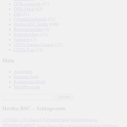
DFB-Auswahl
(17)
DFB-Pokal
(62)
EM
(21)
Freundschaftsspiel
(22)
Hertha BSC Berlin
(699)
Relegationsspiel
(4)
Schiedsrichter
(21)
Transfers
(7)
UEFA Europa League
(22)
UEFA-Cup
(12)
Meta
Anmelden
Eintrags-Feed
Kommentar-Feed
WordPress.org
Hertha BSC – Schlagworte
6-Punkte-Spiel
1. FC Köln
1899 Hoffenheim
1. FSV Mainz 05
Abstiegskampf
Adrian Ramos
Borussia Dortmund
Bayer 04 Leverkusen