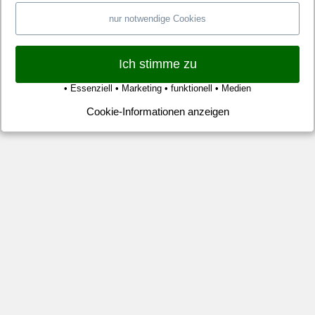
He
nur notwendige Cookies
Ib
Ma
ve
Ich stimme zu
de
• Essenziell • Marketing • funktionell • Medien
No
Cookie-Informationen anzeigen
Lo
Pa
vo
Mi
Cu
pe
zu
1:
Fü
Fo
Ge
Im
Em