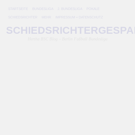
STARTSEITE
BUNDESLIGA
2. BUNDESLIGA
POKALE
SCHIEDSRICHTER
MEHR
IMPRESSUM + DATENSCHUTZ
N
SCHIEDSRICHTERGESP
L
Hertha BSC Blog – Berlin Fußball Bundesliga
P
M
C
28.
Okt
202
von
Lini
He
B
be
de
bis