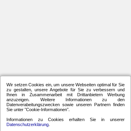
let
Mi
de
1.
Hal
kli
es
da
ab
do
im
Ka
Wir setzen Cookies ein, um unsere Webseiten optimal für Sie
vo
zu gestalten, unsere Angebote für Sie zu verbessern und
Tja
Ihnen in Zusammenarbeit mit Drittanbietern Werbung
anzuzeigen. Weitere Informationen zu den
Er
Datenverabeitungszwecken sowie unseren Partnern finden
zu
Sie unter "Cookie-Informationen".
1:1
Informationen zu Cookies erhalten Sie in unserer
Pa
Datenschutzerklärung
.
–