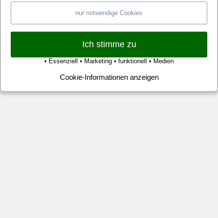
Spi
nur notwendige Cookies
In
un
Ich stimme zu
Me
zu
• Essenziell • Marketing • funktionell • Medien
Be
Cookie-Informationen anzeigen
bei
Ma
vo
Sc
13.
De
20
–
He
B
–
Ka