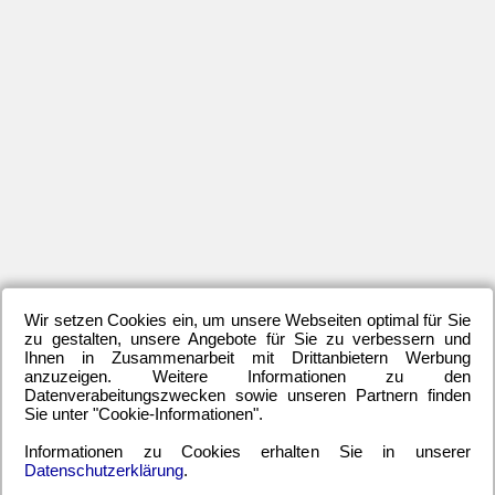
83.
Spi
–
Ma
He
BS
Wir setzen Cookies ein, um unsere Webseiten optimal für Sie
zu gestalten, unsere Angebote für Sie zu verbessern und
Ihnen in Zusammenarbeit mit Drittanbietern Werbung
anzuzeigen. Weitere Informationen zu den
He
Datenverabeitungszwecken sowie unseren Partnern finden
Sie unter "Cookie-Informationen".
Fu
Hi
Informationen zu Cookies erhalten Sie in unserer
Datenschutzerklärung
.
Ält