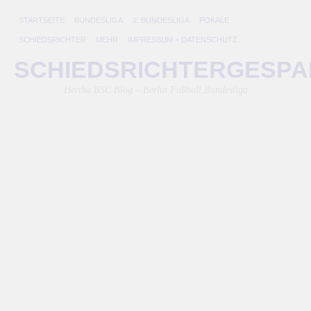
STARTSEITE
BUNDESLIGA
2. BUNDESLIGA
POKALE
SCHIEDSRICHTER
MEHR
IMPRESSUM + DATENSCHUTZ
H
SCHIEDSRICHTERGESP
i
Hertha BSC Blog – Berlin Fußball Bundesliga
T
14.
Feb
201
von
Lini
Di
zw
Ge
de
He
Na
de