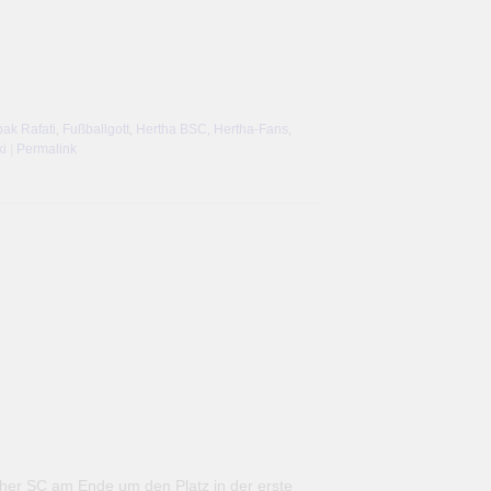
ak Rafati
,
Fußballgott
,
Hertha BSC
,
Hertha-Fans
,
ki
|
Permalink
her SC am Ende um den Platz in der erste