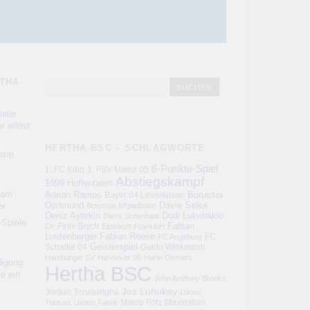
THA-
eler
r erlöst
HERTHA BSC – SCHLAGWORTE
sip
6-Punkte-Spiel
1. FC Köln
1. FSV Mainz 05
Abstiegskampf
1899 Hoffenheim
kam
Adrian Ramos
Bayer 04 Leverkusen
Borussia
er
Dortmund
Davie Selke
Borussia M'gladbach
Deniz Aytekin
Dodi Lukebakio
Derry Scherhant
-Spiele
Fabian
Dr. Felix Brych
Eintracht Frankfurt
Lustenberger
Fabian Reese
FC
FC Augsburg
Schalke 04
Geisterspiel
Guido Winkmann
Hamburger SV
Hannover 96
Harm Osmers
digung
Hertha BSC
ie ein
John Anthony Brooks
Jos Luhukay
Jordan Torunarigha
Lucas
Marco Fritz
Maximilian
Tousart
Lucien Favre