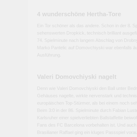
4 wunderschöne Hertha-Tore
Ein Tor schöner als das andere. Schon in der 8. Sp
sehenswerten Dropkick, technisch brilliant ausgefü
74. Spielminute nach langem Abschlag von Drobny
Marko Pantelic auf Domovchiyski war ebenfalls äu
Ausführung.
Valeri Domovchiyski nagelt
Denn wie Valeri Domovchiyski den Ball unter Bedr
Gehäuses nagelte, wirkte nervenstark und technis
europäischen Top-Stürmer, als bei einem noch seh
Beim 3:0 in der 86. Spielminute durch Fabian Lus
Karlsruher einer spielverliebten Ballstaffette beiw
Fans des FC Barcelona vorbehalten ist. Und auch 
Brasilianer Raffael ging ein kluges Passspiel vora