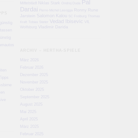
Pal
Niklas Stark
Mittelstädt
Ondrej Duda
Dardai
Ronny
Rune
Pierre-Michel Lasogga
PPS
Salomon Kalou
Jarstein
SC Freiburg
Thomas
Vedad Ibisevic
VfL
Kraft
Tobias Stieler
günstig
Vladimir Darida
Wolfsburg
rtassen
ünstig
aumautos
ARCHIV – HERTHA-SPIELE
März 2026
Februar 2026
iten
Dezember 2025
Tipps
November 2025
ssbirne
Oktober 2025
men
September 2025
sive
August 2025
Mai 2025
April 2025
März 2025
Februar 2025