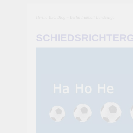
Hertha BSC Blog – Berlin Fußball Bundesliga
SCHIEDSRICHTER