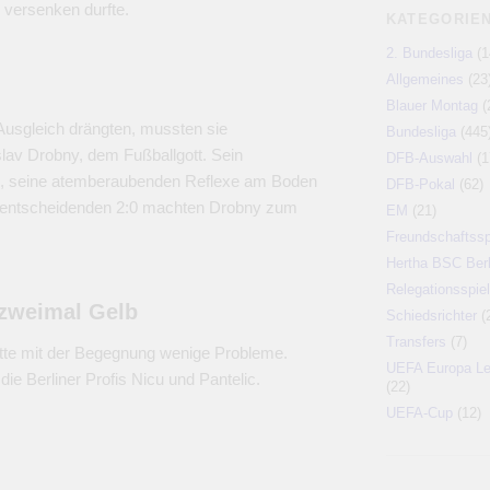
 versenken durfte.
KATEGORIE
2. Bundesliga
(1
Allgemeines
(23
Blauer Montag
(
 Ausgleich drängten, mussten sie
Bundesliga
(445
lav Drobny, dem Fußballgott. Sein
DFB-Auswahl
(1
ion, seine atemberaubenden Reflexe am Boden
DFB-Pokal
(62)
el entscheidenden 2:0 machten Drobny zum
EM
(21)
Freundschaftssp
Hertha BSC Berl
Relegationsspiel
 zweimal Gelb
Schiedsrichter
(
Transfers
(7)
tte mit der Begegnung wenige Probleme.
UEFA Europa L
die Berliner Profis Nicu und Pantelic.
(22)
UEFA-Cup
(12)