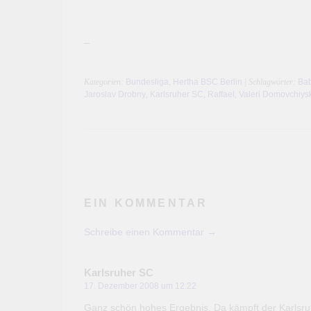
–
Kategorien:
Bundesliga
,
Hertha BSC Berlin
| Schlagwörter:
Bab
Jaroslav Drobny
,
Karlsruher SC
,
Raffael
,
Valeri Domovchiys
EIN KOMMENTAR
Schreibe einen Kommentar →
Karlsruher SC
17. Dezember 2008 um 12:22
Ganz schön hohes Ergebnis. Da kämpft der Karlsru