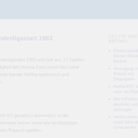
LETZTE HER
ndesligastart 1963
ARTIKEL
Einwechselspi
Marten Winkle
desligastart 1963 und holt aus 17 Spielen
Berliner
gkeit des Hertha-Fans kennt fast keine
Neuzugang Jo
Brekalo mit
nde konnte Hertha spielerisch und
Doppelpack
n.
Hertha BSC 
unter die Räd
Alle 6-Punkte
gewinnen und
aufsteigen
t 4:0 geradezu demontiert. In der
Hertha-Vertei
stand offen w
arlsruher immer mehr wie ein Absteiger,
Scheunentor
nen Rausch spielten.