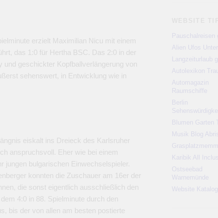
WEBSITE TI
Pauschalreisen 
ielminute erzielt Maximilian Nicu mit einem
Alien Ufos Unte
hrt, das 1:0 für Hertha BSC. Das 2:0 in der
Langzeiturlaub g
 und geschickter Kopfballverlängerung von
Autolexikon Tr
ßerst sehenswert, in Entwicklung wie in
Automagazin
Raumschiffe
Berlin
Sehenswürdigke
Blumen Garten 
Musik Blog Abri
ängnis eiskalt ins Dreieck des Karlsruher
Grasplatzmem
ch anspruchsvoll. Eher wie bei einem
Karibik All Inclu
r jungen bulgarischen Einwechselspieler.
Ostseebad
tenberger konnten die Zuschauer am 16er der
Warnemünde
ohnen, die sonst eigentlich ausschließlich den
Website Katalog
dem 4:0 in 88. Spielminute durch den
us, bis der von allen am besten postierte