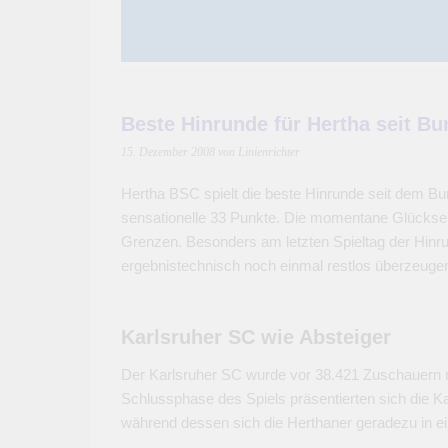
Beste Hinrunde für Hertha seit Bu
15. Dezember 2008
von Linienrichter
Hertha BSC spielt die beste Hinrunde seit dem Bun
sensationelle 33 Punkte. Die momentane Glückseli
Grenzen. Besonders am letzten Spieltag der Hinru
ergebnistechnisch noch einmal restlos überzeuge
Karlsruher SC wie Absteiger
Der Karlsruher SC wurde vor 38.421 Zuschauern mi
Schlussphase des Spiels präsentierten sich die K
während dessen sich die Herthaner geradezu in ei