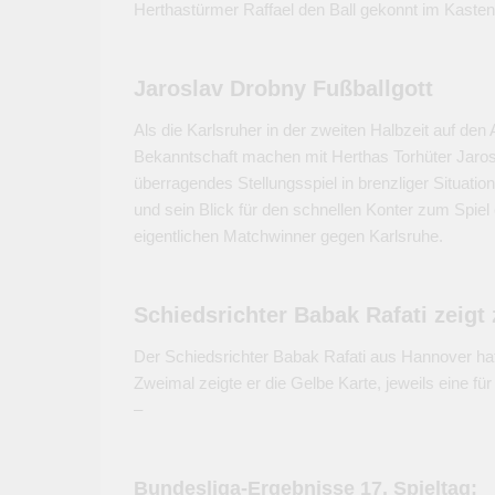
Herthastürmer Raffael den Ball gekonnt im Kasten
Jaroslav Drobny Fußballgott
Als die Karlsruher in der zweiten Halbzeit auf den
Bekanntschaft machen mit Herthas Torhüter Jaros
überragendes Stellungsspiel in brenzliger Situat
und sein Blick für den schnellen Konter zum Spi
eigentlichen Matchwinner gegen Karlsruhe.
Schiedsrichter Babak Rafati zeigt
Der Schiedsrichter Babak Rafati aus Hannover ha
Zweimal zeigte er die Gelbe Karte, jeweils eine für 
–
Bundesliga-Ergebnisse 17. Spieltag: