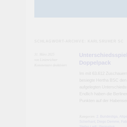
SCHLAGWORT-ARCHIVE:
KARLSRUHER SC
Unterschiedsspie
31. März 2025
von Linienrichter
Doppelpack
für
Kommentare deaktiviert
Unterschiedsspieler
Im mit 63.612 Zuschauern 
Fabian
besiegte Hertha BSC den
Reese
mit
aufgelegten Unterschiedss
Doppelpack
Endlich haben die Berline
Punkten auf der Habense
Kategorien:
2. Bundesliga
,
Allg
Scherhant
,
Diego Demme
,
Fab
Stefan Leitl
|
Permalink