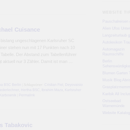
WEBSITE TI
Pauschalreisen 
Alien Ufos Unte
chael Cuisance
Langzeiturlaub g
 bislang ungeschlagenen Karlsruher SC
Autolexikon Tr
liner stehen nun mit 17 Punkten nach 10
Automagazin
r Tabelle. Der Abstand zum Tabellenführer
Raumschiffe
t aktuell nur 3 Zähler. Damit ist man …
Berlin
Sehenswürdigke
Blumen Garten 
Musik Blog Abri
ha BSC Berlin
| Schlagwörter:
Cristian Fiel
,
Deyovaisio
Grasplatzmem
iederlechner
,
Hertha BSC
,
Ibrahim Maza
,
Karlsruher
Karibik All Inclu
 Karbownik
|
Permalink
Ostseebad
Warnemünde
Website Katalog
s Tabakovic