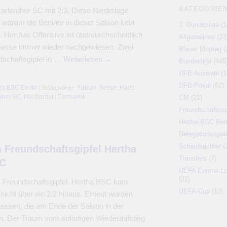
KATEGORIE
arlsruher SC mit 2:3. Diese Niederlage
 warum die Berliner in dieser Saison kein
2. Bundesliga
(1
 Herthas Offensive ist überdurchschnittlich
Allgemeines
(23
 Klasse immer wieder nachgewiesen. Zwei
Blauer Montag
(
schaftsgipfel in …
Weiterlesen
→
Bundesliga
(445
DFB-Auswahl
(1
DFB-Pokal
(62)
ha BSC Berlin
| Schlagwörter:
Fabian Reese
,
Haris
uher SC
,
Pal Dardai
|
Permalink
EM
(21)
Freundschaftssp
Hertha BSC Berl
Relegationsspiel
Schiedsrichter
(
 Freundschaftsgipfel Hertha
Transfers
(7)
SC
UEFA Europa L
(22)
m Freundschaftsgipfel. Hertha BSC kam
UEFA-Cup
(12)
icht über ein 2:2 hinaus. Erneut wurden
lassen, die am Ende der Saison in der
. Der Traum vom sofortigen Wiederaufstieg