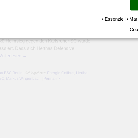
itzenspiel
• Essenziell • Mar
ter zum Spitzenspiel, Zweiter Energie Cottbus
Coo
Bis jetzt macht die 2.Bundesliga richtig
:0 Heimsieg gegen den Karlsruher SC wurde
assiert. Dass sich Herthas Defensive
eiterlesen
→
ha BSC Berlin
| Schlagwörter:
Energie Cottbus
,
Hertha
 SC
,
Markus Wingenbach
|
Permalink