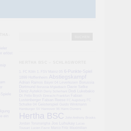
THA-
eler
r erlöst
HERTHA BSC – SCHLAGWORTE
sip
6-Punkte-Spiel
1. FC Köln
1. FSV Mainz 05
Abstiegskampf
1899 Hoffenheim
kam
Adrian Ramos
Bayer 04 Leverkusen
Borussia
er
Dortmund
Davie Selke
Borussia M'gladbach
Deniz Aytekin
Dodi Lukebakio
Derry Scherhant
-Spiele
Fabian
Dr. Felix Brych
Eintracht Frankfurt
Lustenberger
Fabian Reese
FC
FC Augsburg
Schalke 04
Geisterspiel
Guido Winkmann
Hamburger SV
Hannover 96
Harm Osmers
digung
Hertha BSC
ie ein
John Anthony Brooks
Jos Luhukay
Jordan Torunarigha
Lucas
Marco Fritz
Maximilian
Tousart
Lucien Favre