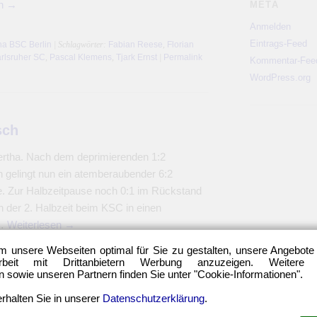
en
→
META
Anmelden
Eintrags-Feed
ha BSC Berlin
| Schlagwörter:
Fabian Reese
,
Florian
rlsruher SC
,
Pascal Klemens
,
Tjark Ernst
|
Permalink
Kommentar-Fee
WordPress.org
sch
ertha. Nach dem deprimierenden 1:2
gelingt nun ein atemberaubender 6:2
e. Zur Halbzeitpause noch 0:1 im Rückstand
 in der 2. Halbzeit beim KSC in einen
 …
Weiterlesen
→
m unsere Webseiten optimal für Sie zu gestalten, unsere Angebote
eit mit Drittanbietern Werbung anzuzeigen. Weitere
ha BSC Berlin
| Schlagwörter:
Hertha BSC
,
Karlsruher
sowie unseren Partnern finden Sie unter "Cookie-Informationen".
ael
|
Permalink
rhalten Sie in unserer
Datenschutzerklärung
.