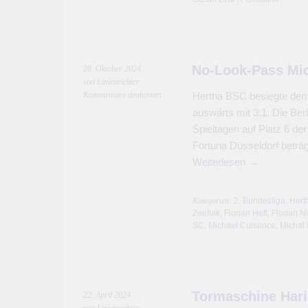
No-Look-Pass Mi
28. Oktober 2024
von Linienrichter
für
Kommentare deaktiviert
Hertha BSC besiegte den
No-
auswärts mit 3:1. Die Ber
Look-
Spieltagen auf Platz 6 de
Pass
Fortuna Düsseldorf beträg
Michael
Cuisance
Weiterlesen
→
Kategorien:
2. Bundesliga
,
Hert
Zeefuik
,
Florian Heft
,
Florian N
SC
,
Michael Cuisance
,
Michal
Tormaschine Hari
22. April 2024