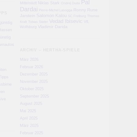
Pal
Niklas Stark
Mittelstädt
Ondrej Duda
Dardai
Ronny
Rune
Pierre-Michel Lasogga
PPS
Salomon Kalou
Jarstein
SC Freiburg
Thomas
Vedad Ibisevic
VfL
Kraft
Tobias Stieler
günstig
Vladimir Darida
Wolfsburg
rtassen
ünstig
aumautos
ARCHIV – HERTHA-SPIELE
März 2026
Februar 2026
iten
Dezember 2025
Tipps
November 2025
ssbirne
Oktober 2025
men
September 2025
sive
August 2025
Mai 2025
April 2025
März 2025
Februar 2025