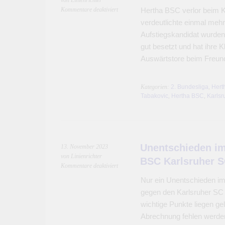
von Linienrichter
für
Kommentare deaktiviert
Hertha BSC verlor beim K
Tormaschine
verdeutlichte einmal mehr
Haris
Aufstiegskandidat wurden.
Tabakovic
gut besetzt und hat ihre
Auswärtstore beim Freund
Kategorien:
2. Bundesliga
,
Hert
Tabakovic
,
Hertha BSC
,
Karlsr
Unentschieden im
13. November 2023
von Linienrichter
BSC Karlsruher 
für
Kommentare deaktiviert
Unentschieden
Nur ein Unentschieden i
im
gegen den Karlsruher SC n
Freundschaftsgipfel
Hertha
wichtige Punkte liegen ge
BSC
Abrechnung fehlen werden
Karlsruher