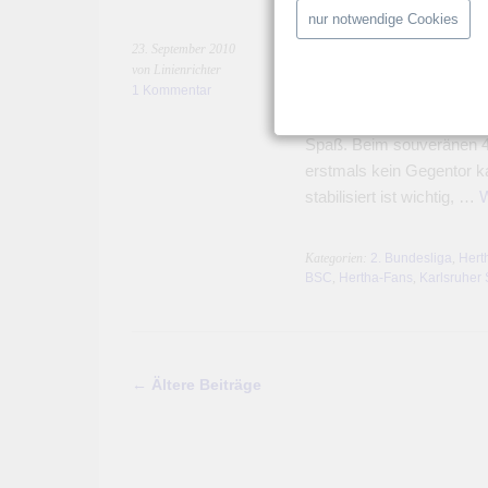
nur notwendige Cookies
Spitzenreiter – Sp
23. September 2010
von Linienrichter
1 Kommentar
Am Freitag als Spitzenrei
gegen Erster Hertha BSC. 
Spaß. Beim souveränen 4
erstmals kein Gegentor k
stabilisiert ist wichtig, …
W
Kategorien:
2. Bundesliga
,
Hert
BSC
,
Hertha-Fans
,
Karlsruher
←
Ältere Beiträge