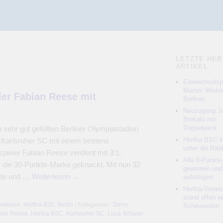
LETZTE HER
ARTIKEL
Einwechselspi
Marten Winkle
ler Fabian Reese mit
Berliner
Neuzugang Jo
Brekalo mit
Doppelpack
sehr gut gefüllten Berliner Olympiastadion
Hertha BSC 
 Karlsruher SC mit einem bestens
unter die Räd
pieler Fabian Reese verdient mit 3:1.
Alle 6-Punkte
r die 30-Punkte-Marke geknackt. Mit nun 32
gewinnen und
ite und …
Weiterlesen
→
aufsteigen
Hertha-Vertei
stand offen w
emeines
,
Hertha BSC Berlin
| Schlagwörter:
Derry
Scheunentor
ian Reese
,
Hertha BSC
,
Karlsruher SC
,
Luca Schuler
,