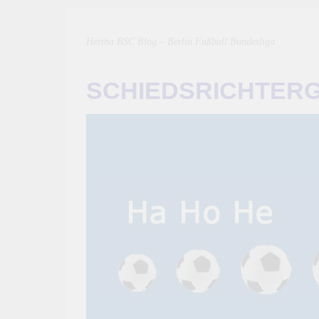
Hertha BSC Blog – Berlin Fußball Bundesliga
SCHIEDSRICHTER