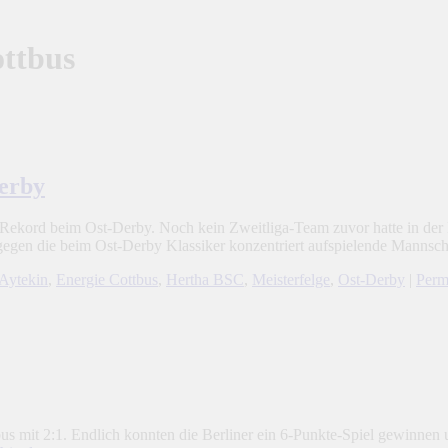
ottbus
erby
Rekord beim Ost-Derby. Noch kein Zweitliga-Team zuvor hatte in der
gegen die beim Ost-Derby Klassiker konzentriert aufspielende Manns
Aytekin
,
Energie Cottbus
,
Hertha BSC
,
Meisterfelge
,
Ost-Derby
|
Perm
s mit 2:1. Endlich konnten die Berliner ein 6-Punkte-Spiel gewinnen 