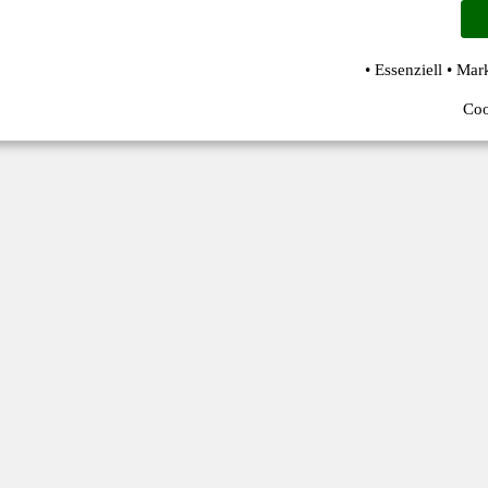
• Essenziell • Mar
Coo