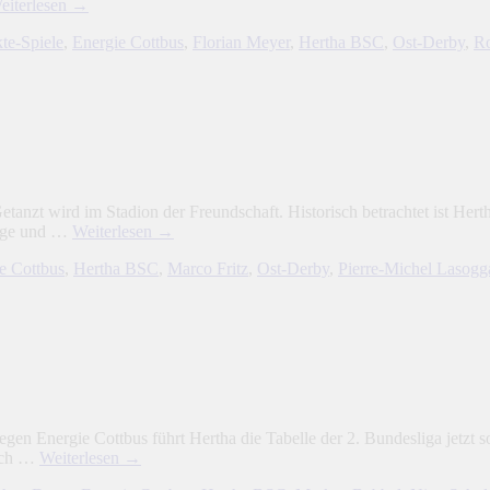
eiterlesen
→
te-Spiele
,
Energie Cottbus
,
Florian Meyer
,
Hertha BSC
,
Ost-Derby
,
R
etanzt wird im Stadion der Freundschaft. Historisch betrachtet ist He
lage und …
Weiterlesen
→
e Cottbus
,
Hertha BSC
,
Marco Fritz
,
Ost-Derby
,
Pierre-Michel Lasogg
gegen Energie Cottbus führt Hertha die Tabelle der 2. Bundesliga jetz
lich …
Weiterlesen
→