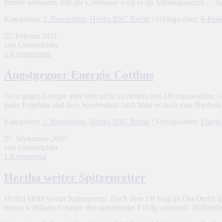
Punkte ausbauen. Für die Cottbusser wird es im Aufstiegskampf …
W
Kategorien:
2. Bundesliga
,
Hertha BSC Berlin
| Schlagwörter:
6-Punk
22. Februar 2011
von Linienrichter
5 Kommentare
Angstgegner Energie Cottbus
Gern gegen Energie aber bitte nicht im heimischen Olympiastadion. G
gutes Ergebnis und dem Spielverlauf nach hätte es auch eine Nieder
Kategorien:
2. Bundesliga
,
Hertha BSC Berlin
| Schlagwörter:
Energi
27. September 2010
von Linienrichter
1 Kommentar
Hertha weiter Spitzenreiter
Hertha bleibt weiter Spitzenreiter. Nach dem 1:0 Sieg im Ost-Derby 
diesen wohligen Schauer, den anhaltender Erfolg vermittelt. Hoffent