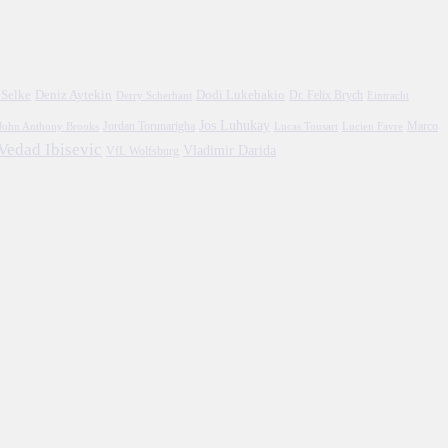
 Selke
Deniz Aytekin
Dodi Lukebakio
Dr. Felix Brych
Eintracht
Derry Scherhant
Jos Luhukay
Marco
John Anthony Brooks
Jordan Torunarigha
Lucien Favre
Lucas Tousart
Vedad Ibisevic
Vladimir Darida
VfL Wolfsburg