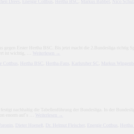
chen Drees
,
Energie Cottbus
,
Hertha BSC
,
Markus Babbel
,
Nico Schul
bus gegen Erster Hertha BSC. Bis jetzt macht die 2.Bundesliga richti
ert ist wichtig, …
Weiterlesen
→
e Cottbus
,
Hertha BSC
,
Hertha-Fans
,
Karlsruher SC
,
Markus Wingenb
tigt nachhaltig die Tabellenführung der Bundesliga. In der Bundesliga
chon enorm auf`s …
Weiterlesen
→
oronin
,
Dieter Hoeneß
,
Dr. Helmut Fleischer
,
Energie Cottbus
,
Hertha