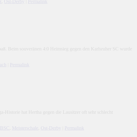
z
,
Ost-Derby
|
Permalink
g Spaß. Beim souveränen 4:0 Heimsieg gegen den Karlsruher SC wurde
ach
|
Permalink
-Historie hat Hertha gegen die Lausitzer oft sehr schlecht
 BSC
,
Meisterschale
,
Ost-Derby
|
Permalink