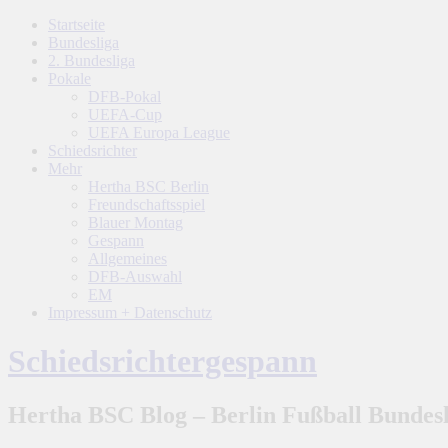
Startseite
Bundesliga
2. Bundesliga
Pokale
DFB-Pokal
UEFA-Cup
UEFA Europa League
Schiedsrichter
Mehr
Hertha BSC Berlin
Freundschaftsspiel
Blauer Montag
Gespann
Allgemeines
DFB-Auswahl
EM
Impressum + Datenschutz
Schiedsrichtergespann
Hertha BSC Blog – Berlin Fußball Bundesl