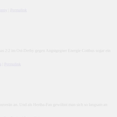
onny
|
Permalink
rthas 2:2 im Ost-Derby gegen Angstgegner Energie Cottbus sogar ein
a
|
Permalink
t souverän an. Und als Hertha-Fan gewöhnt man sich so langsam an