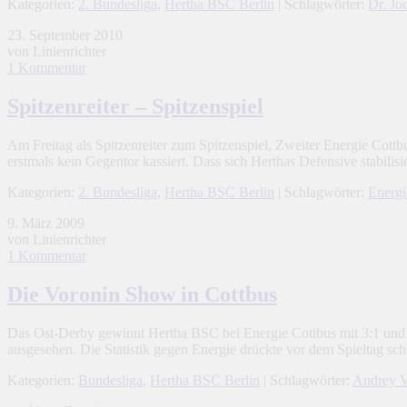
Kategorien:
2. Bundesliga
,
Hertha BSC Berlin
| Schlagwörter:
Dr. Jo
23. September 2010
von Linienrichter
1 Kommentar
Spitzenreiter – Spitzenspiel
Am Freitag als Spitzenreiter zum Spitzenspiel, Zweiter Energie Cott
erstmals kein Gegentor kassiert. Dass sich Herthas Defensive stabilisi
Kategorien:
2. Bundesliga
,
Hertha BSC Berlin
| Schlagwörter:
Energi
9. März 2009
von Linienrichter
1 Kommentar
Die Voronin Show in Cottbus
Das Ost-Derby gewinnt Hertha BSC bei Energie Cottbus mit 3:1 und fes
ausgesehen. Die Statistik gegen Energie drückte vor dem Spieltag s
Kategorien:
Bundesliga
,
Hertha BSC Berlin
| Schlagwörter:
Andrey V