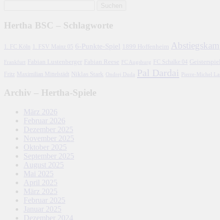
Hertha BSC – Schlagworte
Abstiegskam
6-Punkte-Spiel
1. FC Köln
1899 Hoffenheim
1. FSV Mainz 05
Fabian Lustenberger
Fabian Reese
FC Schalke 04
Geisterspie
Frankfurt
FC Augsburg
Pal Dardai
Fritz
Niklas Stark
Maximilian Mittelstädt
Ondrej Duda
Pierre-Michel L
Archiv – Hertha-Spiele
März 2026
Februar 2026
Dezember 2025
November 2025
Oktober 2025
September 2025
August 2025
Mai 2025
April 2025
März 2025
Februar 2025
Januar 2025
Dezember 2024