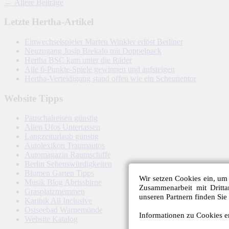
←
Ältere Beiträge
Letzte Hertha-Artikel
Einwechselspieler Marten Winkler erlöst Berliner
Neuzugang Josip Brekalo mit Doppelpack
Hertha BSC kam unter die Räder
Alle 6-Punkte-Spiele gewinnen und aufsteigen
Hertha-Verteidigung stand offen wie ein Scheunentor
Website Tipps
Pauschalreisen günstig
Alien Ufos Untertassen
Langzeiturlaub günstig
Autolexikon Traumautos
Automagazin Raumschiffe
Berlin Sehenswürdigkeiten
Blumen Garten Tipps
Wir setzen Cookies ein, um 
Musik Blog Abrissbirne
Zusammenarbeit mit Dritt
Grasplatzmemmen
unseren Partnern finden Sie
Karibik All Inclusive
Ostseebad Warnemünde
Informationen zu Cookies er
Website Katalog