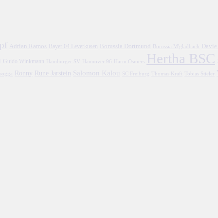
pf
Adrian Ramos
Borussia Dortmund
Davie
Bayer 04 Leverkusen
Borussia M'gladbach
Hertha BSC
l
Guido Winkmann
Hamburger SV
Hannover 96
Harm Osmers
Salomon Kalou
Ronny
Rune Jarstein
asogga
SC Freiburg
Thomas Kraft
Tobias Stieler