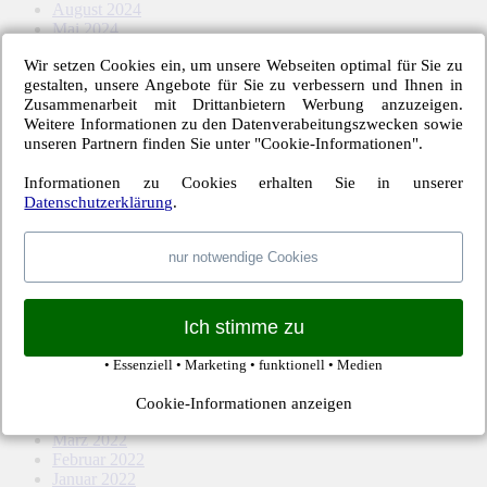
August 2024
Mai 2024
April 2024
Wir setzen Cookies ein, um unsere Webseiten optimal für Sie zu
März 2024
gestalten, unsere Angebote für Sie zu verbessern und Ihnen in
Februar 2024
Zusammenarbeit mit Drittanbietern Werbung anzuzeigen.
Januar 2024
Weitere Informationen zu den Datenverabeitungszwecken sowie
Dezember 2023
unseren Partnern finden Sie unter "Cookie-Informationen".
November 2023
Oktober 2023
Informationen zu Cookies erhalten Sie in unserer
September 2023
Datenschutzerklärung
.
August 2023
Mai 2023
April 2023
nur notwendige Cookies
März 2023
Februar 2023
Januar 2023
November 2022
Ich stimme zu
Oktober 2022
September 2022
• Essenziell • Marketing • funktionell • Medien
August 2022
Mai 2022
Cookie-Informationen anzeigen
April 2022
März 2022
Februar 2022
Januar 2022