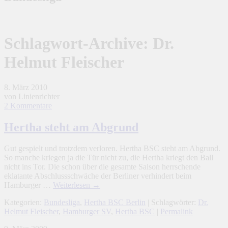
Schlagwort-Archive:
Dr.
Helmut Fleischer
8. März 2010
von Linienrichter
2 Kommentare
Hertha steht am Abgrund
Gut gespielt und trotzdem verloren. Hertha BSC steht am Abgrund.
So manche kriegen ja die Tür nicht zu, die Hertha kriegt den Ball
nicht ins Tor. Die schon über die gesamte Saison herrschende
eklatante Abschlussschwäche der Berliner verhindert beim
Hamburger …
Weiterlesen
→
Kategorien:
Bundesliga
,
Hertha BSC Berlin
| Schlagwörter:
Dr.
Helmut Fleischer
,
Hamburger SV
,
Hertha BSC
|
Permalink