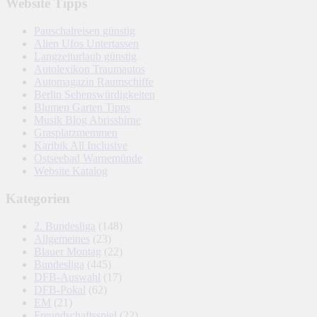
Website Tipps
Pauschalreisen günstig
Alien Ufos Untertassen
Langzeiturlaub günstig
Autolexikon Traumautos
Automagazin Raumschiffe
Berlin Sehenswürdigkeiten
Blumen Garten Tipps
Musik Blog Abrissbirne
Grasplatzmemmen
Karibik All Inclusive
Ostseebad Warnemünde
Website Katalog
Kategorien
2. Bundesliga
(148)
Allgemeines
(23)
Blauer Montag
(22)
Bundesliga
(445)
DFB-Auswahl
(17)
DFB-Pokal
(62)
EM
(21)
Freundschaftsspiel
(22)