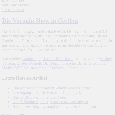
9. März 2009
von Linienrichter
1 Kommentar
Die Voronin Show in Cottbus
Das Ost-Derby gewinnt Hertha BSC bei Energie Cottbus mit 3:1
und festigt nachhaltig die Tabellenführung der Bundesliga. In der
Bundesliga-Historie hat Hertha gegen die Lausitzer oft sehr schlecht
ausgesehen. Die Statistik gegen Energie drückte vor dem Spieltag
schon enorm auf`s …
Weiterlesen
→
Kategorien:
Bundesliga
,
Hertha BSC Berlin
| Schlagwörter:
Andrey
Voronin
,
Dieter Hoeneß
,
Dr. Helmut Fleischer
,
Energie Cottbus
,
Hertha BSC
,
Meisterschale
,
Ost-Derby
|
Permalink
Letzte Hertha-Artikel
Einwechselspieler Marten Winkler erlöst Berliner
Neuzugang Josip Brekalo mit Doppelpack
Hertha BSC kam unter die Räder
Alle 6-Punkte-Spiele gewinnen und aufsteigen
Hertha-Verteidigung stand offen wie ein Scheunentor