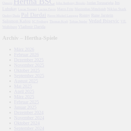
Hertha BSC
Jos
John Anthony Brooks
Jordan Torunarigha
Osmers
Luhukay
Marco Fritz
Niklas Stark
Lucien Favre
Maximilian Mittelstädt
Lucas Tousart
Pal Dardai
Ronny
Rune Jarstein
Ondrej Duda
Pierre-Michel Lasogga
Vedad Ibisevic
Salomon Kalou
SC Freiburg
Thomas Kraft
Tobias Stieler
VfL
Vladimir Darida
Wolfsburg
Archiv – Hertha-Spiele
März 2026
Februar 2026
Dezember 2025
November 2025
Oktober 2025
September 2025
August 2025
Mai 2025
April 2025
März 2025
Februar 2025
Januar 2025
Dezember 2024
November 2024
Oktober 2024
September 2024