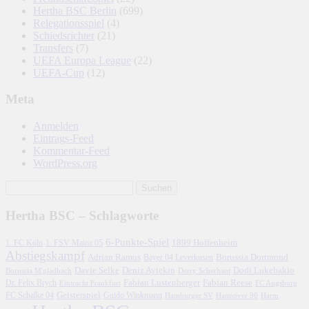
Hertha BSC Berlin
(699)
Relegationsspiel
(4)
Schiedsrichter
(21)
Transfers
(7)
UEFA Europa League
(22)
UEFA-Cup
(12)
Meta
Anmelden
Eintrags-Feed
Kommentar-Feed
WordPress.org
Hertha BSC – Schlagworte
6-Punkte-Spiel
1. FC Köln
1899 Hoffenheim
1. FSV Mainz 05
Abstiegskampf
Adrian Ramos
Borussia Dortmund
Bayer 04 Leverkusen
Davie Selke
Deniz Aytekin
Dodi Lukebakio
Borussia M'gladbach
Derry Scherhant
Fabian Lustenberger
Fabian Reese
Dr. Felix Brych
Eintracht Frankfurt
FC Augsburg
FC Schalke 04
Geisterspiel
Guido Winkmann
Hamburger SV
Hannover 96
Harm