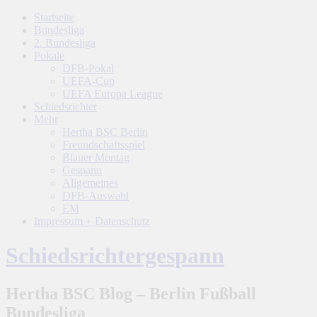
Startseite
Bundesliga
2. Bundesliga
Pokale
DFB-Pokal
UEFA-Cup
UEFA Europa League
Schiedsrichter
Mehr
Hertha BSC Berlin
Freundschaftsspiel
Blauer Montag
Gespann
Allgemeines
DFB-Auswahl
EM
Impressum + Datenschutz
Schiedsrichtergespann
Hertha BSC Blog – Berlin Fußball
Bundesliga