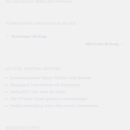
SC
,
Luca Schuler
,
Stefan Leitl
|
Permalink
KOMMENTARE SIND GESCHLOSSEN.
← Vorheriger Beitrag
Nächster Beitrag →
LETZTE HERTHA-ARTIKEL
Einwechselspieler Marten Winkler erlöst Berliner
Neuzugang Josip Brekalo mit Doppelpack
Hertha BSC kam unter die Räder
Alle 6-Punkte-Spiele gewinnen und aufsteigen
Hertha-Verteidigung stand offen wie ein Scheunentor
WEBSITE TIPPS