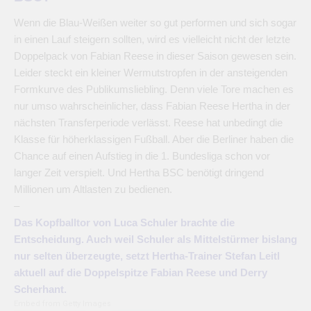
Wenn die Blau-Weißen weiter so gut performen und sich sogar
in einen Lauf steigern sollten, wird es vielleicht nicht der letzte
Doppelpack von Fabian Reese in dieser Saison gewesen sein.
Leider steckt ein kleiner Wermutstropfen in der ansteigenden
Formkurve des Publikumsliebling. Denn viele Tore machen es
nur umso wahrscheinlicher, dass Fabian Reese Hertha in der
nächsten Transferperiode verlässt. Reese hat unbedingt die
Klasse für höherklassigen Fußball. Aber die Berliner haben die
Chance auf einen Aufstieg in die 1. Bundesliga schon vor
langer Zeit verspielt. Und Hertha BSC benötigt dringend
Millionen um Altlasten zu bedienen.
–
Das Kopfballtor von Luca Schuler brachte die
Entscheidung. Auch weil Schuler als Mittelstürmer bislang
nur selten überzeugte, setzt Hertha-Trainer Stefan Leitl
aktuell auf die Doppelspitze Fabian Reese und Derry
Scherhant.
Embed from Getty Images