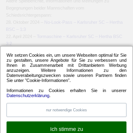
Ältere Spielberichte, Informationen und Meinungen zu
Begegnungen beider Mannschaften vom
Schiedsrichtergespann:
28. Oktober 2024 –
No-Look-Pass – Karlsruher SC – Hertha
BSC – 1:3
22. April 2024 –
Tormaschine – Karlsruher SC – Hertha BSC
3:2
13. November 2023 –
Freundschaftsgipfel – Hertha BSC –
Wir setzen Cookies ein, um unsere Webseiten optimal für Sie
Karlsruher SC – 2:2
zu gestalten, unsere Angebote für Sie zu verbessern und
14. Februar 2011 –
Lupenreiner Hattrick Raffael – Karlsruher
Ihnen in Zusammenarbeit mit Drittanbietern Werbung
anzuzeigen. Weitere Informationen zu den
SC – Hertha BSC 2:6
Datenverabeitungszwecken sowie unseren Partnern finden
21. September 2010 –
Spitzenreiter – Hertha BSC –
Sie unter "Cookie-Informationen".
Karlsruher SC – 4:0
Informationen zu Cookies erhalten Sie in unserer
23. Mai 2009 –
Wundertrantüte – Karlsruher SC – Hertha BSC
Datenschutzerklärung
.
– 4:0
13. Dezember 2008 –
Bundesligastart – Hertha BSC –
nur notwendige Cookies
Karlsruher SC – 4:0
–
Ich stimme zu
Durch die Verletzung von Pascal Klemens ins Team