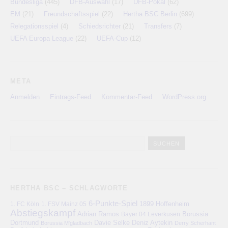
Bundesliga
(445)
DFB-Auswahl
(17)
DFB-Pokal
(62)
EM
(21)
Freundschaftsspiel
(22)
Hertha BSC Berlin
(699)
Relegationsspiel
(4)
Schiedsrichter
(21)
Transfers
(7)
UEFA Europa League
(22)
UEFA-Cup
(12)
META
Anmelden
Eintrags-Feed
Kommentar-Feed
WordPress.org
HERTHA BSC – SCHLAGWORTE
6-Punkte-Spiel
1. FC Köln
1899 Hoffenheim
1. FSV Mainz 05
Abstiegskampf
Adrian Ramos
Bayer 04 Leverkusen
Borussia
Deniz Aytekin
Dortmund
Davie Selke
Borussia M'gladbach
Derry Scherhant