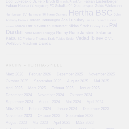
Dodi Lukebakio
Fabian Lustenberger
Dr. Felix Brych
Eintracht Frankfurt
Fabian Reese
FC Schalke 04
Geisterspiel
FC Augsburg
Guido Winkmann
Hertha BSC
Hamburger SV
Hannover 96
Harm Osmers
John
Jos Luhukay
Anthony Brooks
Jordan Torunarigha
Lucas Tousart
Lucien
Pal
Niklas Stark
Marco Fritz
Maximilian Mittelstädt
Favre
Ondrej Duda
Dardai
Salomon
Ronny
Rune Jarstein
Pierre-Michel Lasogga
Vedad Ibisevic
Kalou
VfL
SC Freiburg
Thomas Kraft
Tobias Stieler
Vladimir Darida
Wolfsburg
ARCHIV – HERTHA-SPIELE
März 2026
Februar 2026
Dezember 2025
November 2025
Oktober 2025
September 2025
August 2025
Mai 2025
April 2025
März 2025
Februar 2025
Januar 2025
Dezember 2024
November 2024
Oktober 2024
September 2024
August 2024
Mai 2024
April 2024
März 2024
Februar 2024
Januar 2024
Dezember 2023
November 2023
Oktober 2023
September 2023
August 2023
Mai 2023
April 2023
März 2023