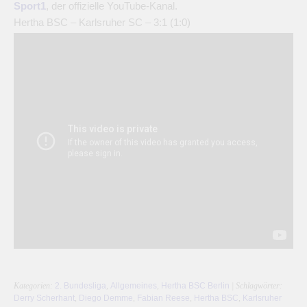
Sport1
, der offizielle YouTube-Kanal.
Hertha BSC – Karlsruher SC – 3:1 (1:0)
Kategorien:
2. Bundesliga
,
Allgemeines
,
Hertha BSC Berlin
| Schlagwörter:
Derry Scherhant
,
Diego Demme
,
Fabian Reese
,
Hertha BSC
,
Karlsruher