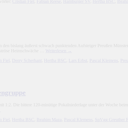
wörter:
Cristian Fiel
,
Fabian Reese
,
Hamburger SV
,
Hertha BSC
,
Ibrah
 den bislang äußerst schwach punktenden Aufsteiger Preußen Münster ve
saströse Heimschwäche …
Weiterlesen
→
n Fiel
,
Derry Scherhant
,
Hertha BSC
,
Lars Erbst
,
Pascal Klemens
,
Pre
zengruppe
t 1:2. Die bittere 120-minütige Pokalniederlage unter der Woche beim
→
n Fiel
,
Hertha BSC
,
Ibrahim Maza
,
Pascal Klemens
,
SpVgg Greuther F