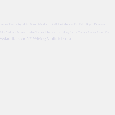
 Selke
Deniz Aytekin
Dodi Lukebakio
Dr. Felix Brych
Eintracht
Derry Scherhant
Jos Luhukay
Marco
John Anthony Brooks
Jordan Torunarigha
Lucien Favre
Lucas Tousart
Vedad Ibisevic
Vladimir Darida
VfL Wolfsburg