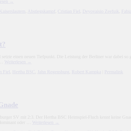
lesen
→
Kaiserslautern
,
Abstiegskampf
,
Cristian Fiel
,
Deyovaisio Zeefuik
,
Fabi
t?
setzte einen neuen Tiefpunkt. Die Leistung der Berliner war dabei so 
n …
Weiterlesen
→
n Fiel
,
Hertha BSC
,
Jahn Regensburg
,
Robert Kampka
|
Permalink
 Gnade
urger SV mit 2:3. Der Hertha BSC Heimspiel-Fluch kennt keine Gnade.
h dominant oder …
Weiterlesen
→