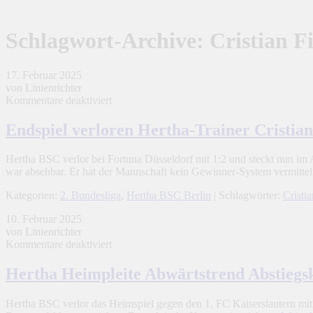
Schlagwort-Archive:
Cristian Fi
17. Februar 2025
von Linienrichter
für
Kommentare deaktiviert
Endspiel
verloren
Endspiel verloren Hertha-Trainer Cristian 
Hertha-
Trainer
Hertha BSC verlor bei Fortuna Düsseldorf mit 1:2 und steckt nun im 
Cristian
war absehbar. Er hat der Mannschaft kein Gewinner-System vermitt
Fiel
entlassen
Kategorien:
2. Bundesliga
,
Hertha BSC Berlin
| Schlagwörter:
Cristia
10. Februar 2025
von Linienrichter
für
Kommentare deaktiviert
Hertha
Heimpleite
Hertha Heimpleite Abwärtstrend Abstieg
Abwärtstrend
Abstiegskampf
Hertha BSC verlor das Heimspiel gegen den 1. FC Kaiserslautern mit 