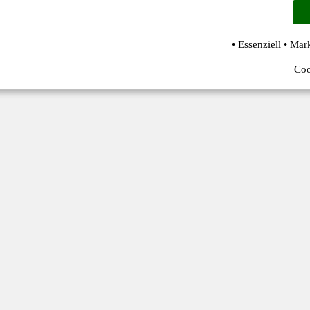
• Essenziell • Mar
Coo