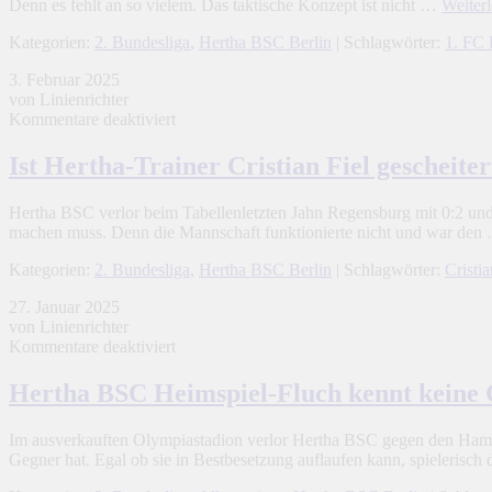
Denn es fehlt an so vielem. Das taktische Konzept ist nicht …
Weiter
Kategorien:
2. Bundesliga
,
Hertha BSC Berlin
| Schlagwörter:
1. FC 
3. Februar 2025
von Linienrichter
für
Kommentare deaktiviert
Ist
Hertha-
Ist Hertha-Trainer Cristian Fiel gescheiter
Trainer
Cristian
Hertha BSC verlor beim Tabellenletzten Jahn Regensburg mit 0:2 und 
Fiel
machen muss. Denn die Mannschaft funktionierte nicht und war de
gescheitert?
Kategorien:
2. Bundesliga
,
Hertha BSC Berlin
| Schlagwörter:
Cristia
27. Januar 2025
von Linienrichter
für
Kommentare deaktiviert
Hertha
BSC
Hertha BSC Heimspiel-Fluch kennt keine
Heimspiel-
Fluch
Im ausverkauften Olympiastadion verlor Hertha BSC gegen den Hamb
kennt
Gegner hat. Egal ob sie in Bestbesetzung auflaufen kann, spielerisc
keine
Gnade