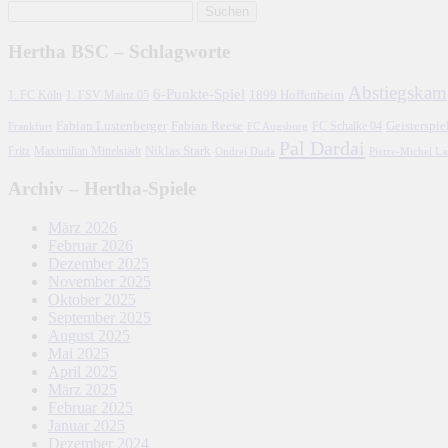
Hertha BSC – Schlagworte
Abstiegskam
6-Punkte-Spiel
1. FC Köln
1899 Hoffenheim
1. FSV Mainz 05
Fabian Lustenberger
Fabian Reese
FC Schalke 04
Geisterspie
Frankfurt
FC Augsburg
Pal Dardai
Fritz
Niklas Stark
Maximilian Mittelstädt
Ondrej Duda
Pierre-Michel L
Archiv – Hertha-Spiele
März 2026
Februar 2026
Dezember 2025
November 2025
Oktober 2025
September 2025
August 2025
Mai 2025
April 2025
März 2025
Februar 2025
Januar 2025
Dezember 2024