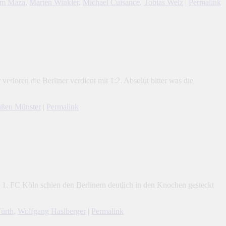
im Maza
,
Marten Winkler
,
Michael Cuisance
,
Tobias Welz
|
Permalink
rloren die Berliner verdient mit 1:2. Absolut bitter was die
ußen Münster
|
Permalink
 1. FC Köln schien den Berlinern deutlich in den Knochen gesteckt
ürth
,
Wolfgang Haslberger
|
Permalink