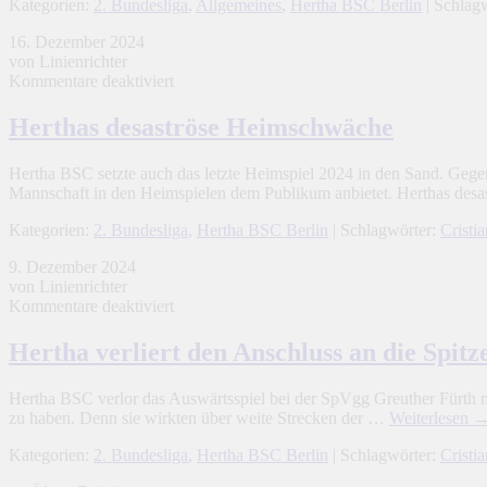
Kategorien:
2. Bundesliga
,
Allgemeines
,
Hertha BSC Berlin
| Schlag
16. Dezember 2024
von Linienrichter
für
Kommentare deaktiviert
Herthas
desaströse
Herthas desaströse Heimschwäche
Heimschwäche
Hertha BSC setzte auch das letzte Heimspiel 2024 in den Sand. Gegen
Mannschaft in den Heimspielen dem Publikum anbietet. Herthas de
Kategorien:
2. Bundesliga
,
Hertha BSC Berlin
| Schlagwörter:
Cristia
9. Dezember 2024
von Linienrichter
für
Kommentare deaktiviert
Hertha
verliert
Hertha verliert den Anschluss an die Spit
den
Anschluss
Hertha BSC verlor das Auswärtsspiel bei der SpVgg Greuther Fürth mi
an
zu haben. Denn sie wirkten über weite Strecken der …
Weiterlesen
die
Spitzengruppe
Kategorien:
2. Bundesliga
,
Hertha BSC Berlin
| Schlagwörter:
Cristia