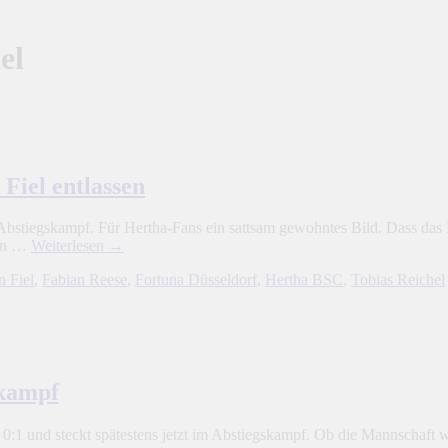
el
Fiel entlassen
Abstiegskampf. Für Hertha-Fans ein sattsam gewohntes Bild. Dass das En
eln …
Weiterlesen
→
n Fiel
,
Fabian Reese
,
Fortuna Düsseldorf
,
Hertha BSC
,
Tobias Reichel
skampf
0:1 und steckt spätestens jetzt im Abstiegskampf. Ob die Mannschaft 