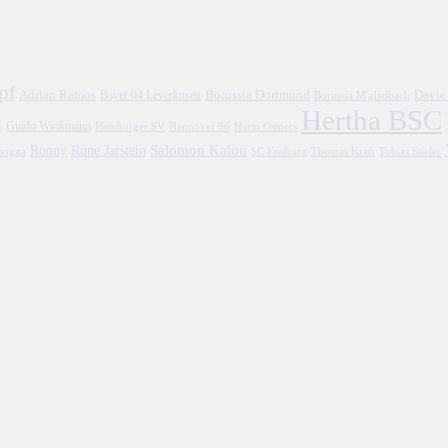
pf
Adrian Ramos
Borussia Dortmund
Davie
Bayer 04 Leverkusen
Borussia M'gladbach
Hertha BSC
l
Guido Winkmann
Hamburger SV
Hannover 96
Harm Osmers
Salomon Kalou
Ronny
Rune Jarstein
asogga
SC Freiburg
Thomas Kraft
Tobias Stieler