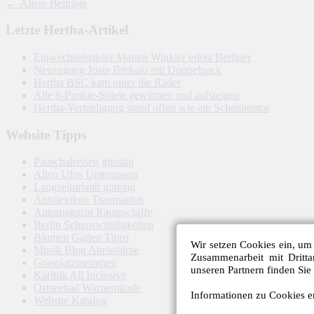
←
Ältere Beiträge
Letzte Hertha-Artikel
Einwechselspieler Marten Winkler erlöst Berliner
Neuzugang Josip Brekalo mit Doppelpack
Hertha BSC kam unter die Räder
Alle 6-Punkte-Spiele gewinnen und aufsteigen
Hertha-Verteidigung stand offen wie ein Scheunentor
Website Tipps
Pauschalreisen günstig
Alien Ufos Untertassen
Langzeiturlaub günstig
Autolexikon Traumautos
Automagazin Raumschiffe
Berlin Sehenswürdigkeiten
Blumen Garten Tipps
Wir setzen Cookies ein, um 
Musik Blog Abrissbirne
Zusammenarbeit mit Dritt
Grasplatzmemmen
unseren Partnern finden Sie
Karibik All Inclusive
Ostseebad Warnemünde
Informationen zu Cookies er
Website Katalog