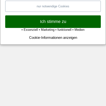
un
da
nur notwendige Cookies
an
Ge
be
Ich stimme zu
gef
• Essenziell • Marketing • funktionell • Medien
sin
ist
Cookie-Informationen anzeigen
au
be
ab
da
ma
nic
ma
me
so
tut,
als
wü
ma
Fu