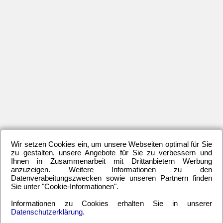
E
K
Sc
ei
Ko
→
Fri
11.
De
20
um
14:
Wir setzen Cookies ein, um unsere Webseiten optimal für Sie
Au
zu gestalten, unsere Angebote für Sie zu verbessern und
Ihnen in Zusammenarbeit mit Drittanbietern Werbung
Sc
anzuzeigen. Weitere Informationen zu den
ver
Datenverabeitungszwecken sowie unseren Partnern finden
ka
Sie unter "Cookie-Informationen".
ja
Informationen zu Cookies erhalten Sie in unserer
ma
Datenschutzerklärung
.
pa