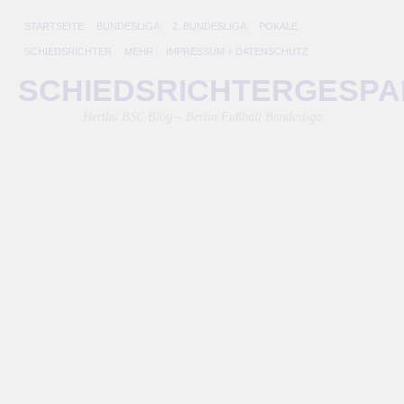
STARTSEITE
BUNDESLIGA
2. BUNDESLIGA
POKALE
SCHIEDSRICHTER
MEHR
IMPRESSUM + DATENSCHUTZ
H
SCHIEDSRICHTERGESP
ve
Hertha BSC Blog – Berlin Fußball Bundesliga
au
S
8.
Dez
200
von
Lini
He
B
ver
be
FC
Sc