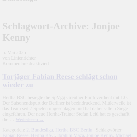
Schlagwort-Archive:
Jonjoe
Kenny
5. Mai 2025
von Linienrichter
für
Kommentare deaktiviert
Torjäger
Fabian
Torjäger Fabian Reese schlägt schon
Reese
wieder zu
schlägt
schon
wieder
Hertha BSC besiegte die SpVgg Greuther Fürth verdient mit 1:0.
zu
Der Saisonendspurt der Berliner ist beeindruckend. Mittlerweile ist
das Team seit 7 Spielen ungeschlagen und hat dabei satte 5 Siege
eingefahren. Der neue Hertha-Trainer Stefan Leitl hat es geschafft,
die …
Weiterlesen
→
Kategorien:
2. Bundesliga
,
Hertha BSC Berlin
| Schlagwörter:
Fabian Reese
,
Hertha BSC
,
Ibrahim Maza
,
Jonjoe Kenny
,
Michael