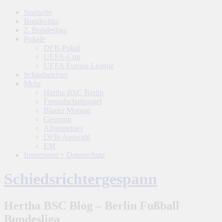
Startseite
Bundesliga
2. Bundesliga
Pokale
DFB-Pokal
UEFA-Cup
UEFA Europa League
Schiedsrichter
Mehr
Hertha BSC Berlin
Freundschaftsspiel
Blauer Montag
Gespann
Allgemeines
DFB-Auswahl
EM
Impressum + Datenschutz
Schiedsrichtergespann
Hertha BSC Blog – Berlin Fußball
Bundesliga