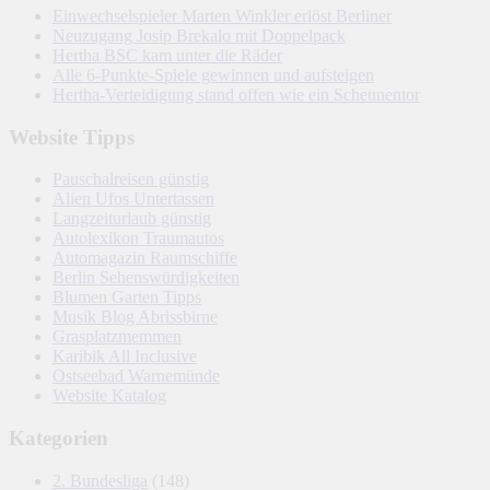
Einwechselspieler Marten Winkler erlöst Berliner
Neuzugang Josip Brekalo mit Doppelpack
Hertha BSC kam unter die Räder
Alle 6-Punkte-Spiele gewinnen und aufsteigen
Hertha-Verteidigung stand offen wie ein Scheunentor
Website Tipps
Pauschalreisen günstig
Alien Ufos Untertassen
Langzeiturlaub günstig
Autolexikon Traumautos
Automagazin Raumschiffe
Berlin Sehenswürdigkeiten
Blumen Garten Tipps
Musik Blog Abrissbirne
Grasplatzmemmen
Karibik All Inclusive
Ostseebad Warnemünde
Website Katalog
Kategorien
2. Bundesliga
(148)