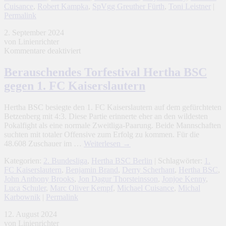
Cuisance
,
Robert Kampka
,
SpVgg Greuther Fürth
,
Toni Leistner
|
Permalink
2. September 2024
von Linienrichter
für
Kommentare deaktiviert
Berauschendes
Torfestival
Berauschendes Torfestival Hertha BSC
Hertha
gegen 1. FC Kaiserslautern
BSC
gegen
1.
Hertha BSC besiegte den 1. FC Kaiserslautern auf dem gefürchteten
FC
Betzenberg mit 4:3. Diese Partie erinnerte eher an den wildesten
Kaiserslautern
Pokalfight als eine normale Zweitliga-Paarung. Beide Mannschaften
suchten mit totaler Offensive zum Erfolg zu kommen. Für die
48.608 Zuschauer im …
Weiterlesen
→
Kategorien:
2. Bundesliga
,
Hertha BSC Berlin
| Schlagwörter:
1.
FC Kaiserslautern
,
Benjamin Brand
,
Derry Scherhant
,
Hertha BSC
,
John Anthony Brooks
,
Jon Dagur Thorsteinsson
,
Jonjoe Kenny
,
Luca Schuler
,
Marc Oliver Kempf
,
Michael Cuisance
,
Michal
Karbownik
|
Permalink
12. August 2024
von Linienrichter