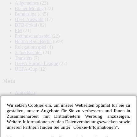
Allgemeines
(23)
Blauer Montag
(22)
Bundesliga
(445)
DFB-Auswahl
(17)
DFB-Pokal
(62)
EM
(21)
Freundschaftsspiel
(22)
Hertha BSC Berlin
(699)
Relegationsspiel
(4)
Schiedsrichter
(21)
Transfers
(7)
UEFA Europa League
(22)
UEFA-Cup
(12)
Meta
Anmelden
Eintrags-Feed
Kommentar-Feed
Wir setzen Cookies ein, um unsere Webseiten optimal für Sie zu
WordPress.org
gestalten, unsere Angebote für Sie zu verbessern und Ihnen in
Zusammenarbeit mit Drittanbietern Werbung anzuzeigen.
Weitere Informationen zu den Datenverabeitungszwecken sowie
unseren Partnern finden Sie unter "Cookie-Informationen".
Hertha BSC – Schlagworte