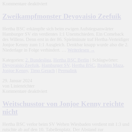
für
Kommentare deaktiviert
Zweikampfmonster
Deyovaisio
Zweikampfmonster Deyovaisio Zeefuik
Zeefuik
Hertha BSC erkämpfte sich beim ewigen Aufstiegsanwärter
Hamburger SV ein verdientes 1:1 Unentschieden. Ein Comeback
des Willens. Denn erst in der 86. Spielminute traf Hertha-Verteidiger
Jonjoe Kenny zum 1:1 Ausgleich. Denkbar knapp wurde also die 2.
Niederlage in Folge verhindert. …
Weiterlesen
→
Kategorien:
2. Bundesliga
,
Hertha BSC Berlin
| Schlagwörter:
Deyovaisio Zeefuik
,
Hamburger SV
,
Hertha BSC
,
Ibrahim Maza
,
Jonjoe Kenny
,
Timo Gerach
|
Permalink
29. Januar 2024
von Linienrichter
für
Kommentare deaktiviert
Weitschusstor
von
Weitschusstor von Jonjoe Kenny reichte
Jonjoe
nicht
Kenny
reichte
nicht
Hertha BSC verlor beim SV Wehen Wiesbaden verdient mit 1:3 und
rutschte ab auf den 10. Tabellenplatz. Der Abstand zur