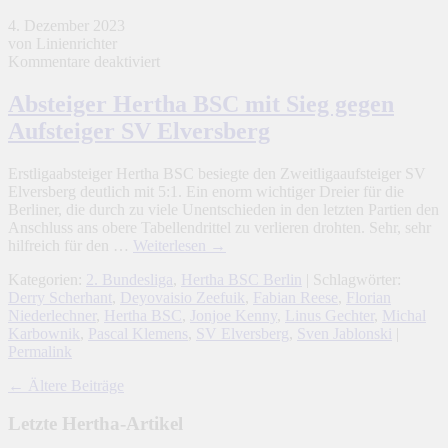
4. Dezember 2023
von Linienrichter
für
Kommentare deaktiviert
Absteiger
Hertha
Absteiger Hertha BSC mit Sieg gegen
BSC
Aufsteiger SV Elversberg
mit
Sieg
gegen
Erstligaabsteiger Hertha BSC besiegte den Zweitligaaufsteiger SV
Aufsteiger
Elversberg deutlich mit 5:1. Ein enorm wichtiger Dreier für die
SV
Berliner, die durch zu viele Unentschieden in den letzten Partien den
Elversberg
Anschluss ans obere Tabellendrittel zu verlieren drohten. Sehr, sehr
hilfreich für den …
Weiterlesen
→
Kategorien:
2. Bundesliga
,
Hertha BSC Berlin
| Schlagwörter:
Derry Scherhant
,
Deyovaisio Zeefuik
,
Fabian Reese
,
Florian
Niederlechner
,
Hertha BSC
,
Jonjoe Kenny
,
Linus Gechter
,
Michal
Karbownik
,
Pascal Klemens
,
SV Elversberg
,
Sven Jablonski
|
Permalink
←
Ältere Beiträge
Letzte Hertha-Artikel