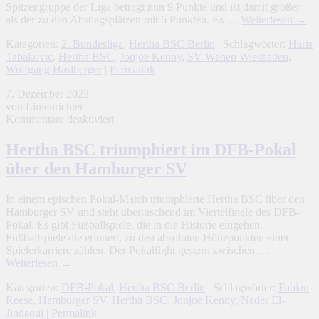
Spitzengruppe der Liga beträgt nun 9 Punkte und ist damit größer
als der zu den Abstiegsplätzen mit 6 Punkten. Es …
Weiterlesen
→
Kategorien:
2. Bundesliga
,
Hertha BSC Berlin
| Schlagwörter:
Haris
Tabakovic
,
Hertha BSC
,
Jonjoe Kenny
,
SV Wehen Wiesbaden
,
Wolfgang Haslberger
|
Permalink
7. Dezember 2023
von Linienrichter
für
Kommentare deaktiviert
Hertha
BSC
Hertha BSC triumphiert im DFB-Pokal
triumphiert
über den Hamburger SV
im
DFB-
Pokal
In einem epischen Pokal-Match triumphierte Hertha BSC über den
über
Hamburger SV und steht überraschend im Viertelfinale des DFB-
den
Pokal. Es gibt Fußballspiele, die in die Historie eingehen.
Hamburger
Fußballspiele die erinnert, zu den absoluten Höhepunkten einer
SV
Spielerkarriere zählen. Der Pokalfight gestern zwischen …
Weiterlesen
→
Kategorien:
DFB-Pokal
,
Hertha BSC Berlin
| Schlagwörter:
Fabian
Reese
,
Hamburger SV
,
Hertha BSC
,
Jonjoe Kenny
,
Nader El-
Jindaoui
|
Permalink