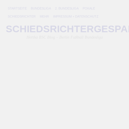
STARTSEITE
BUNDESLIGA
2. BUNDESLIGA
POKALE
SCHIEDSRICHTER
MEHR
IMPRESSUM + DATENSCHUTZ
N
SCHIEDSRICHTERGESP
g
Hertha BSC Blog – Berlin Fußball Bundesliga
A
w
l
z
Kl
21.
Nov
201
von
Lini
He
B
ko