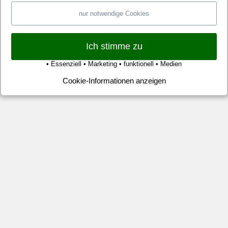
Au
nur notwendige Cookies
me
zu
wü
Ich stimme zu
übr
• Essenziell • Marketing • funktionell • Medien
In
die
Cookie-Informationen anzeigen
Ko
we
die
vie
Ang
wo
so
ba
nic
wi
auf
we