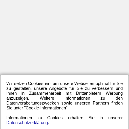
In
da
Zu
de
of
Al
Es
Val
St
Sa
Ka
un
Wir setzen Cookies ein, um unsere Webseiten optimal für Sie
zu gestalten, unsere Angebote für Sie zu verbessern und
au
Ihnen in Zusammenarbeit mit Drittanbietern Werbung
Ve
anzuzeigen. Weitere Informationen zu den
Datenverabeitungszwecken sowie unseren Partnern finden
Ibi
Sie unter "Cookie-Informationen".
lie
bei
Informationen zu Cookies erhalten Sie in unserer
Datenschutzerklärung
.
we