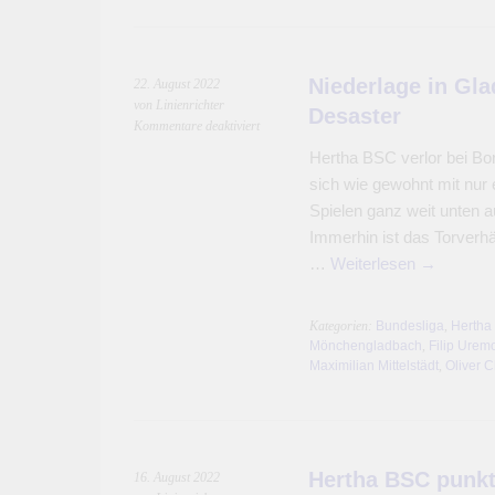
Niederlage in Gl
22. August 2022
von Linienrichter
Desaster
für
Kommentare deaktiviert
Niederlage
Hertha BSC verlor bei Bo
in
sich wie gewohnt mit nu
Gladbach
durch
Spielen ganz weit unten a
Handelfmeter-
Immerhin ist das Torverhäl
Desaster
…
Weiterlesen
→
Kategorien:
Bundesliga
,
Hertha
Mönchengladbach
,
Filip Urem
Maximilian Mittelstädt
,
Oliver C
Hertha BSC punkt
16. August 2022