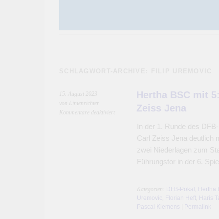
SCHLAGWORT-ARCHIVE:
FILIP UREMOVIC
Hertha BSC mit 5
15. August 2023
von Linienrichter
Zeiss Jena
für
Kommentare deaktiviert
Hertha
In der 1. Runde des DFB
BSC
Carl Zeiss Jena deutlich m
mit
5:0
zwei Niederlagen zum Star
Kantersieg
Führungstor in der 6. Sp
beim
FC
Carl
Kategorien:
DFB-Pokal
,
Hertha 
Zeiss
Uremovic
,
Florian Heft
,
Haris T
Jena
Pascal Klemens
|
Permalink