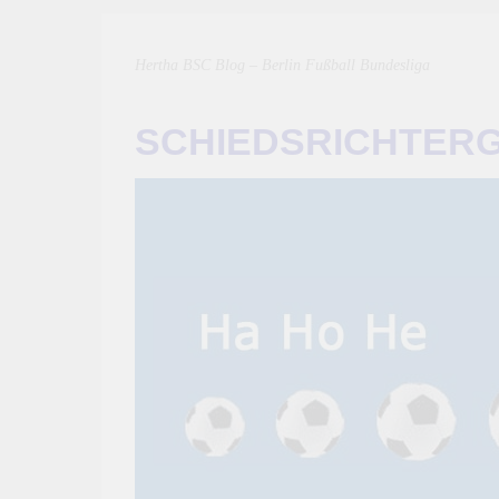
Hertha BSC Blog – Berlin Fußball Bundesliga
SCHIEDSRICHTER