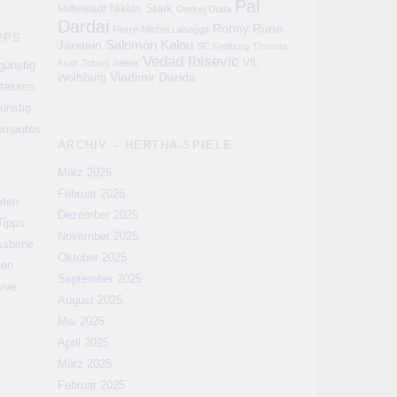
Pal
Niklas Stark
Mittelstädt
Ondrej Duda
Dardai
Ronny
Rune
Pierre-Michel Lasogga
PPS
Salomon Kalou
Jarstein
SC Freiburg
Thomas
Vedad Ibisevic
VfL
Kraft
Tobias Stieler
günstig
Vladimir Darida
Wolfsburg
rtassen
ünstig
aumautos
ARCHIV – HERTHA-SPIELE
März 2026
Februar 2026
iten
Dezember 2025
Tipps
November 2025
ssbirne
Oktober 2025
men
September 2025
sive
August 2025
Mai 2025
April 2025
März 2025
Februar 2025