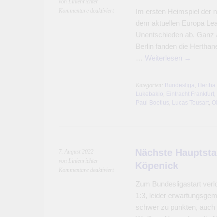
von Linienrichter
für
Kommentare deaktiviert
Im ersten Heimspiel der 
Hertha
dem aktuellen Europa Leag
BSC
Unentschieden ab. Ganz 
punktet
Berlin fanden die Herthane
gegen
Eintracht
…
Weiterlesen
→
Frankfurt
Kategorien:
Bundesliga
,
Hertha
Lukebakio
,
Eintracht Frankfurt
,
Paul Boetius
,
Lucas Tousart
,
Ol
Nächste Hauptstad
7. August 2022
von Linienrichter
Köpenick
für
Kommentare deaktiviert
Nächste
Zum Bundesligastart verl
Hauptstadtderbypleite
1:3, leider erwartungsgem
für
Hertha
schwer zu punkten, auch f
in