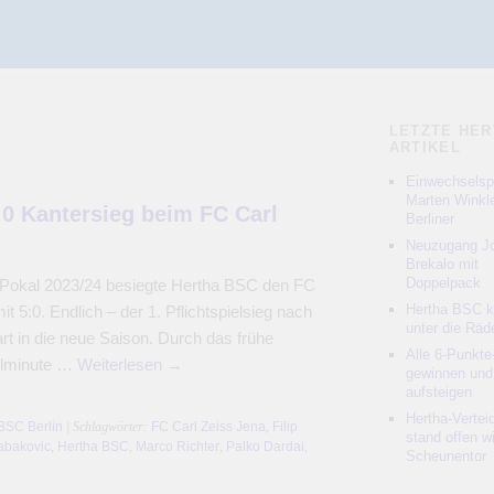
LETZTE HER
ARTIKEL
Einwechselspi
Marten Winkle
:0 Kantersieg beim FC Carl
Berliner
Neuzugang Jo
Brekalo mit
Doppelpack
-Pokal 2023/24 besiegte Hertha BSC den FC
Hertha BSC 
it 5:0. Endlich – der 1. Pflichtspielsieg nach
unter die Räd
t in die neue Saison. Durch das frühe
Alle 6-Punkte
ielminute …
Weiterlesen
→
gewinnen und
aufsteigen
Hertha-Vertei
BSC Berlin
| Schlagwörter:
FC Carl Zeiss Jena
,
Filip
stand offen w
abakovic
,
Hertha BSC
,
Marco Richter
,
Palko Dardai
,
Scheunentor