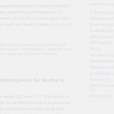
KATEGORIE
neuen Bundesligasaison trotzte Hertha BSC
ue Sieger Eintracht Frankfurt ein 1:1
2. Bundesliga
(1
anders als eine Woche zuvor gegen Union
Allgemeines
(23
r Zugriff zum Spiel und hätten die Partie mit
Blauer Montag
(
Bundesliga
(445
DFB-Auswahl
(1
DFB-Pokal
(62)
 BSC Berlin
| Schlagwörter:
Derry Scherhant
,
Dodi
EM
(21)
Filip Uremovic
,
Frank Willenborg
,
Hertha BSC
,
Jean-
iver Christensen
,
Suat Serdar
|
Permalink
Freundschaftssp
Hertha BSC Berl
Relegationsspiel
Schiedsrichter
(
tderbypleite für Hertha in
Transfers
(7)
UEFA Europa L
(22)
UEFA-Cup
(12)
or Hertha BSC beim 1. FC Union Berlin mit
äß. An der Alten Försterei ist es besonders
ür stärkere Mannschaften als die Blau-