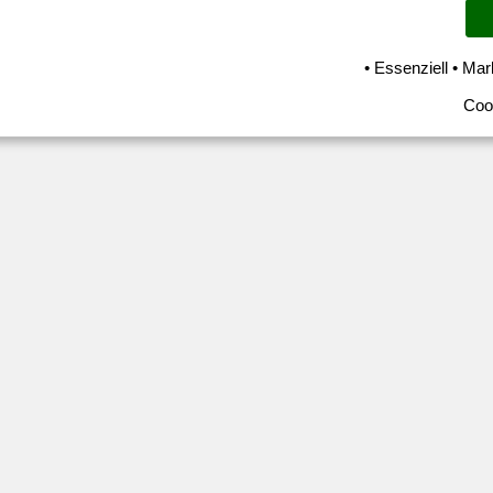
ed Kanga
|
Permalink
• Essenziell • Mar
Coo