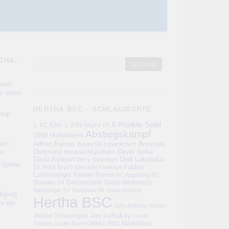
THA-
eler
r erlöst
HERTHA BSC – SCHLAGWORTE
sip
6-Punkte-Spiel
1. FC Köln
1. FSV Mainz 05
Abstiegskampf
1899 Hoffenheim
kam
Adrian Ramos
Bayer 04 Leverkusen
Borussia
er
Dortmund
Davie Selke
Borussia M'gladbach
Deniz Aytekin
Dodi Lukebakio
Derry Scherhant
-Spiele
Fabian
Dr. Felix Brych
Eintracht Frankfurt
Lustenberger
Fabian Reese
FC
FC Augsburg
Schalke 04
Geisterspiel
Guido Winkmann
Hamburger SV
Hannover 96
Harm Osmers
digung
Hertha BSC
ie ein
John Anthony Brooks
Jos Luhukay
Jordan Torunarigha
Lucas
Marco Fritz
Maximilian
Tousart
Lucien Favre