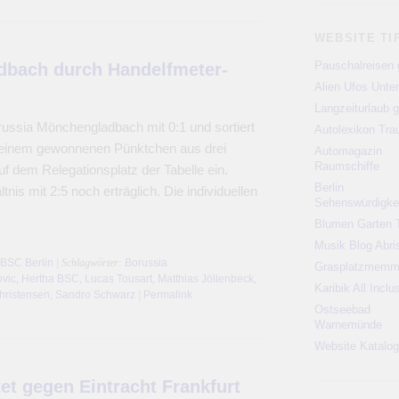
WEBSITE TI
Pauschalreisen 
adbach durch Handelfmeter-
Alien Ufos Unte
Langzeiturlaub g
russia Mönchengladbach mit 0:1 und sortiert
Autolexikon Tr
r einem gewonnenen Pünktchen aus drei
Automagazin
Raumschiffe
uf dem Relegationsplatz der Tabelle ein.
Berlin
tnis mit 2:5 noch erträglich. Die individuellen
Sehenswürdigke
Blumen Garten 
Musik Blog Abri
 BSC Berlin
| Schlagwörter:
Borussia
Grasplatzmem
ovic
,
Hertha BSC
,
Lucas Tousart
,
Matthias Jöllenbeck
,
Karibik All Inclu
hristensen
,
Sandro Schwarz
|
Permalink
Ostseebad
Warnemünde
Website Katalog
et gegen Eintracht Frankfurt