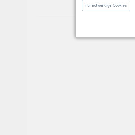
Schwarz
,
Tobias Stieler
,
Wilfri
nur notwendige Cookies