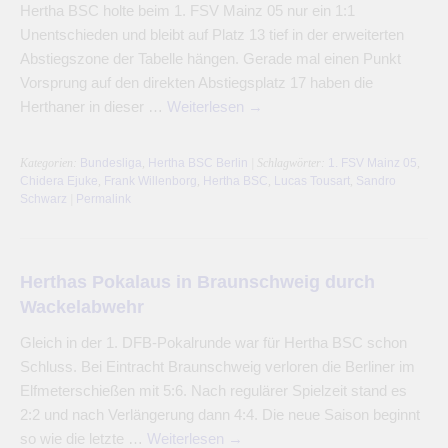
Hertha BSC holte beim 1. FSV Mainz 05 nur ein 1:1
Unentschieden und bleibt auf Platz 13 tief in der erweiterten
Abstiegszone der Tabelle hängen. Gerade mal einen Punkt
Vorsprung auf den direkten Abstiegsplatz 17 haben die
Herthaner in dieser …
Weiterlesen
→
Kategorien:
Bundesliga
,
Hertha BSC Berlin
| Schlagwörter:
1. FSV Mainz 05
,
Chidera Ejuke
,
Frank Willenborg
,
Hertha BSC
,
Lucas Tousart
,
Sandro
Schwarz
|
Permalink
Herthas Pokalaus in Braunschweig durch
Wackelabwehr
Gleich in der 1. DFB-Pokalrunde war für Hertha BSC schon
Schluss. Bei Eintracht Braunschweig verloren die Berliner im
Elfmeterschießen mit 5:6. Nach regulärer Spielzeit stand es
2:2 und nach Verlängerung dann 4:4. Die neue Saison beginnt
so wie die letzte …
Weiterlesen
→