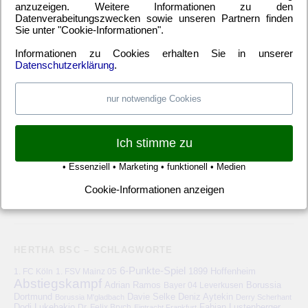
anzuzeigen. Weitere Informationen zu den
EM
(21)
Freundschaftsspiel
(22)
Hertha BSC Berlin
(699)
Datenverabeitungszwecken sowie unseren Partnern finden
Sie unter "Cookie-Informationen".
Relegationsspiel
(4)
Schiedsrichter
(21)
Transfers
(7)
UEFA Europa League
(22)
UEFA-Cup
(12)
Informationen zu Cookies erhalten Sie in unserer
Datenschutzerklärung
.
nur notwendige Cookies
META
Anmelden
Eintrags-Feed
Kommentar-Feed
WordPress.org
Ich stimme zu
• Essenziell • Marketing • funktionell • Medien
Cookie-Informationen anzeigen
HERTHA BSC – SCHLAGWORTE
6-Punkte-Spiel
1. FC Köln
1899 Hoffenheim
1. FSV Mainz 05
Abstiegskampf
Adrian Ramos
Bayer 04 Leverkusen
Borussia
Deniz Aytekin
Dortmund
Davie Selke
Borussia M'gladbach
Derry Scherhant
Dodi Lukebakio
Fabian Lustenberger
Dr. Felix Brych
Eintracht Frankfurt