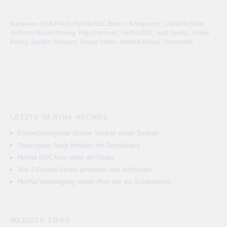
Kategorien:
DFB-Pokal
,
Hertha BSC Berlin
| Schlagwörter:
Chidera Ejuke
,
Eintracht Braunschweig
,
Filip Uremovic
,
Hertha BSC
,
Ivan Sunjic
,
Jonjoe
Kenny
,
Sandro Schwarz
,
Tobias Stieler
,
Wilfried Kanga
|
Permalink
LETZTE HERTHA-ARTIKEL
Einwechselspieler Marten Winkler erlöst Berliner
Neuzugang Josip Brekalo mit Doppelpack
Hertha BSC kam unter die Räder
Alle 6-Punkte-Spiele gewinnen und aufsteigen
Hertha-Verteidigung stand offen wie ein Scheunentor
WEBSITE TIPPS