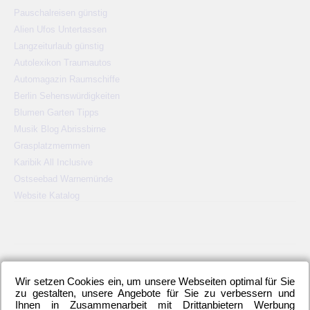
Pauschalreisen günstig
Alien Ufos Untertassen
Langzeiturlaub günstig
Autolexikon Traumautos
Automagazin Raumschiffe
Berlin Sehenswürdigkeiten
Blumen Garten Tipps
Musik Blog Abrissbirne
Grasplatzmemmen
Karibik All Inclusive
Ostseebad Warnemünde
Website Katalog
KATEGORIEN
Wir setzen Cookies ein, um unsere Webseiten optimal für Sie
2. Bundesliga
(148)
Allgemeines
(23)
Blauer Montag
(22)
zu gestalten, unsere Angebote für Sie zu verbessern und
Ihnen in Zusammenarbeit mit Drittanbietern Werbung
Bundesliga
(445)
DFB-Auswahl
(17)
DFB-Pokal
(62)