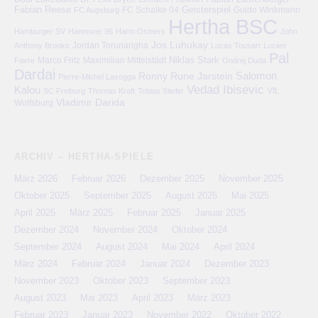
Fabian Reese
FC Schalke 04
Geisterspiel
FC Augsburg
Guido Winkmann
Hertha BSC
Hamburger SV
Hannover 96
Harm Osmers
John
Jos Luhukay
Anthony Brooks
Jordan Torunarigha
Lucas Tousart
Lucien
Pal
Niklas Stark
Marco Fritz
Maximilian Mittelstädt
Favre
Ondrej Duda
Dardai
Salomon
Ronny
Rune Jarstein
Pierre-Michel Lasogga
Vedad Ibisevic
Kalou
VfL
SC Freiburg
Thomas Kraft
Tobias Stieler
Vladimir Darida
Wolfsburg
ARCHIV – HERTHA-SPIELE
März 2026
Februar 2026
Dezember 2025
November 2025
Oktober 2025
September 2025
August 2025
Mai 2025
April 2025
März 2025
Februar 2025
Januar 2025
Dezember 2024
November 2024
Oktober 2024
September 2024
August 2024
Mai 2024
April 2024
März 2024
Februar 2024
Januar 2024
Dezember 2023
November 2023
Oktober 2023
September 2023
August 2023
Mai 2023
April 2023
März 2023
Februar 2023
Januar 2023
November 2022
Oktober 2022