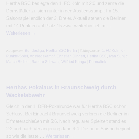
Hertha BSC besiegte den 1. FC Köln mit 2:0 und zerrte die
Domstädter zu sich runter in den Abstiegssumpf. Im 15.
Saisonspiel endlich der 3. Dreier. Aktuell stehen die Berliner
mit 14 Punkten auf Platz 15 zwar weiterhin tief im …
Weiterlesen
→
Kategorien:
Bundesliga
,
Hertha BSC Berlin
| Schlagwörter:
1. FC Köln
,
6-
Punkte-Spiel
,
Abstiegskampf
,
Christian Dingert
,
Hertha BSC
,
Ivan Sunjic
,
Marco Richter
,
Sandro Schwarz
,
Wilfried Kanga
|
Permalink
Herthas Pokalaus in Braunschweig durch
Wackelabwehr
Gleich in der 1. DFB-Pokalrunde war für Hertha BSC schon
Schluss. Bei Eintracht Braunschweig verloren die Berliner im
Elfmeterschießen mit 5:6. Nach regulärer Spielzeit stand es
2:2 und nach Verlängerung dann 4:4. Die neue Saison beginnt
so wie die letzte …
Weiterlesen
→