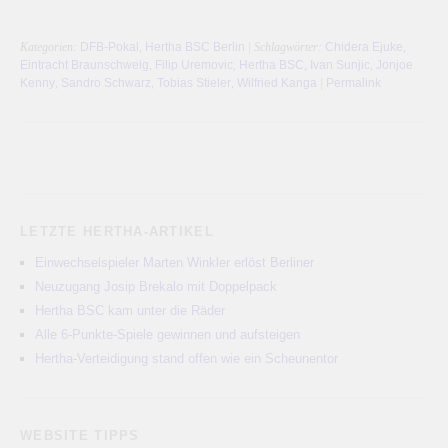
Kategorien:
DFB-Pokal
,
Hertha BSC Berlin
| Schlagwörter:
Chidera Ejuke
,
Eintracht Braunschweig
,
Filip Uremovic
,
Hertha BSC
,
Ivan Sunjic
,
Jonjoe
Kenny
,
Sandro Schwarz
,
Tobias Stieler
,
Wilfried Kanga
|
Permalink
LETZTE HERTHA-ARTIKEL
Einwechselspieler Marten Winkler erlöst Berliner
Neuzugang Josip Brekalo mit Doppelpack
Hertha BSC kam unter die Räder
Alle 6-Punkte-Spiele gewinnen und aufsteigen
Hertha-Verteidigung stand offen wie ein Scheunentor
WEBSITE TIPPS