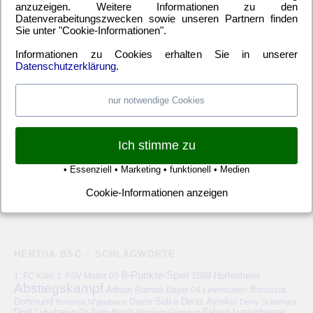
anzuzeigen. Weitere Informationen zu den
EM
(21)
Freundschaftsspiel
(22)
Hertha BSC Berlin
(699)
Datenverabeitungszwecken sowie unseren Partnern finden
Sie unter "Cookie-Informationen".
Relegationsspiel
(4)
Schiedsrichter
(21)
Transfers
(7)
UEFA Europa League
(22)
UEFA-Cup
(12)
Informationen zu Cookies erhalten Sie in unserer
Datenschutzerklärung
.
nur notwendige Cookies
META
Anmelden
Eintrags-Feed
Kommentar-Feed
WordPress.org
Ich stimme zu
• Essenziell • Marketing • funktionell • Medien
Cookie-Informationen anzeigen
HERTHA BSC – SCHLAGWORTE
6-Punkte-Spiel
1. FC Köln
1899 Hoffenheim
1. FSV Mainz 05
Abstiegskampf
Adrian Ramos
Bayer 04 Leverkusen
Borussia
Deniz Aytekin
Dortmund
Davie Selke
Borussia M'gladbach
Derry Scherhant
Dodi Lukebakio
Fabian Lustenberger
Dr. Felix Brych
Eintracht Frankfurt