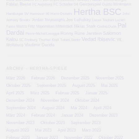
Fabian Reese
FC Schalke 04
Geisterspiel
FC Augsburg
Guido Winkmann
Hertha BSC
Hamburger SV
Hannover 96
Harm Osmers
John
Jos Luhukay
Anthony Brooks
Jordan Torunarigha
Lucas Tousart
Lucien
Pal
Niklas Stark
Marco Fritz
Maximilian Mittelstädt
Favre
Ondrej Duda
Dardai
Salomon
Ronny
Rune Jarstein
Pierre-Michel Lasogga
Vedad Ibisevic
Kalou
VfL
SC Freiburg
Thomas Kraft
Tobias Stieler
Vladimir Darida
Wolfsburg
ARCHIV – HERTHA-SPIELE
März 2026
Februar 2026
Dezember 2025
November 2025
Oktober 2025
September 2025
August 2025
Mai 2025
April 2025
März 2025
Februar 2025
Januar 2025
Dezember 2024
November 2024
Oktober 2024
September 2024
August 2024
Mai 2024
April 2024
März 2024
Februar 2024
Januar 2024
Dezember 2023
November 2023
Oktober 2023
September 2023
August 2023
Mai 2023
April 2023
März 2023
Februar 2023
Januar 2023
November 2022
Oktober 2022