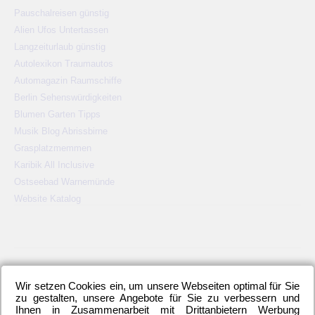
Pauschalreisen günstig
Alien Ufos Untertassen
Langzeiturlaub günstig
Autolexikon Traumautos
Automagazin Raumschiffe
Berlin Sehenswürdigkeiten
Blumen Garten Tipps
Musik Blog Abrissbirne
Grasplatzmemmen
Karibik All Inclusive
Ostseebad Warnemünde
Website Katalog
KATEGORIEN
Wir setzen Cookies ein, um unsere Webseiten optimal für Sie
2. Bundesliga
(148)
Allgemeines
(23)
Blauer Montag
(22)
zu gestalten, unsere Angebote für Sie zu verbessern und
Ihnen in Zusammenarbeit mit Drittanbietern Werbung
Bundesliga
(445)
DFB-Auswahl
(17)
DFB-Pokal
(62)