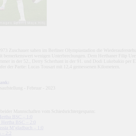
.973 Zuschauer sahen im Berliner Olympiastadion die Wiederauferstehun
e mit bemerkenswert wenigen Unterbrechungen. Dem Herthaner Filip Ure
mmer in der 52., Derry Scherhant in der 91. und Dodi Lukebakio per El
fer der Partie: Lucas Tousart mit 12,4 gemessenen Kilometern.
bank:
 beider Mannschaften vom Schiedsrichtergespann:
Hertha BSC – 1:0
– Hertha BSC – 2:0
ussia M’gladbach – 1:0
 – 2:2