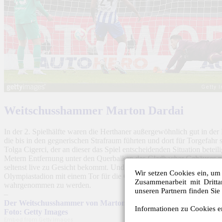
Weitschusshammer Marton Dardai
In der 2. Spielhälfte waren die Herthaner außergewöhnlich gut in der
die bis in den gegnerischen Strafraum führten und dort für Torgefa
Tolga Cigerci, der an dieser das Spiel entscheidenden Situation bete
Metern Entfernung unter den Querbalken des Gladbacher Gehäuses nag
seltenst live zu Gesicht bekommt. Und als Hertha-Fan noch seltener 
Wir setzen Cookies ein, um 
Olympiastadion mit einem Tor für die Geschichtsbücher. Hertha hatt
Zusammenarbeit mit Dritt
wahrgenommen zu werden.
unseren Partnern finden Sie
–
Der Weitschusshammer von Marton Dardai mit perfekter Schusste
Informationen zu Cookies er
Foto: Getty Images
Embed from Getty Images