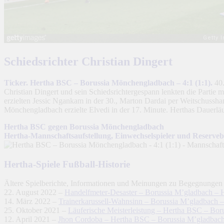
Schiedsrichter Christian Dingert
Ticker. Hertha BSC – Borussia Mönchengladbach – 4:1 (1:1).
40
Christian Dingert und sein Schiedsrichtergespann lenkten die Parti
erzielten Jessic Ngankam in der 30., Marton Dardai per Weitschussha
Mönchengladbach erzielte Elvedi in der 17. Minute. Herthas Dauerläu
Hertha BSC gegen Borussia Mönchengladbach
Hertha-Mannschaftsaufstellung, Einwechselspieler und Reserve
Hertha-Spiele Fußball-Historie
Ältere Spielberichte, Informationen und Meinungen zu Begegnungen
22. August 2022 –
Handelfmeter-Desaster – Borussia M’gladbach – 
14. März 2022 –
Trainerkarussell-Wahnsinn – Borussia M’gladbach 
25. Oktober 2021 –
Läuferische Meisterleistung – Hertha BSC – Bor
12. April 2021 –
Jhon Cordoba – Hertha BSC – Borussia M’gladbach