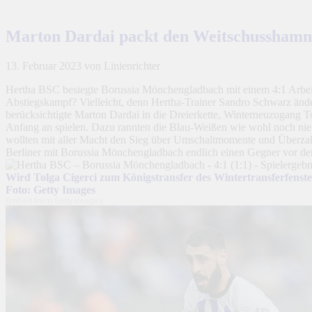
Marton Dardai packt den Weitschusshamm
13. Februar 2023
von Linienrichter
Hertha BSC besiegte Borussia Mönchengladbach mit einem 4:1 Arbeitss
Abstiegskampf? Vielleicht, denn Hertha-Trainer Sandro Schwarz ände
berücksichtigte Marton Dardai in die Dreierkette, Winterneuzugang 
Anfang an spielen. Dazu rannten die Blau-Weißen wie wohl noch nie i
wollten mit aller Macht den Sieg über Umschaltmomente und Überzahl
Berliner mit Borussia Mönchengladbach endlich einen Gegner vor der B
Wird Tolga Cigerci zum Königstransfer des Wintertransferfenst
Foto: Getty Images
Embed from Getty Images