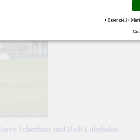
• Essenziell • Mar
Coo
 Derry Scherhant und Dodi Lukebakio