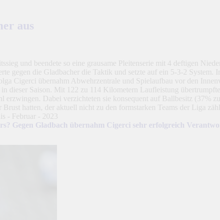
er aus
ieg und beendete so eine grausame Pleitenserie mit 4 deftigen Niederl
rte gegen die Gladbacher die Taktik und setzte auf ein 5-3-2 System.
Tolga Cigerci übernahm Abwehrzentrale und Spielaufbau vor den Innenv
n dieser Saison. Mit 122 zu 114 Kilometern Laufleistung übertrumpfte
 erzwingen. Dabei verzichteten sie konsequent auf Ballbesitz (37% zu
rust hatten, der aktuell nicht zu den formstarken Teams der Liga zähl
ers? Gegen Gladbach übernahm Cigerci sehr erfolgreich Verantwort