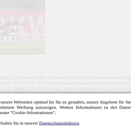
 Partie. Nach Wochen der Torflaute und absoluten Chancenarmut erarbei
hr sorgten. Das Tor zur 2:1 Führung entsprang dann allerdings einem s
iligt war. Cigerci legte den Ball quer zum anlaufenden Marton Dardai, d
elte. Ein grandioses Traumtor. Innenverteidiger Marton Dardai gelan
als selten. Da kam dann alles zusammen. Marton Dardai bescherte sich 
unsere Webseiten optimal für Sie zu gestalten, unsere Angebote für Si
e ein Spiel gedreht, welches absolut gewonnen werden musste, um im 
anbietern Werbung anzuzeigen. Weitere Informationen zu den Daten
 unter "Cookie-Informationen".
chnik. Ein Tor für die Ewigkeit.
halten Sie in unserer
Datenschutzerklärung
.