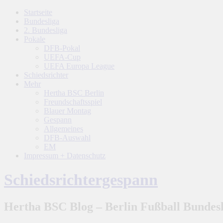
Startseite
Bundesliga
2. Bundesliga
Pokale
DFB-Pokal
UEFA-Cup
UEFA Europa League
Schiedsrichter
Mehr
Hertha BSC Berlin
Freundschaftsspiel
Blauer Montag
Gespann
Allgemeines
DFB-Auswahl
EM
Impressum + Datenschutz
Schiedsrichtergespann
Hertha BSC Blog – Berlin Fußball Bundesl