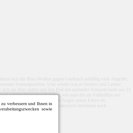
teten sich die Blau-Weißen gegen Gladbach auffällig viele Angriffe,
ogenannten Sonntagsschuss. Und wieder war es Denker und Lenker
er sich ein Herz nahm und den Ball mit optimaler Schusstechnik aus 23
g ein solcher Weitschusshammer, wie man ihn als Fußballfan nur
an seinem 21. Geburtstag vor den Augen seiner Eltern im
e zu verbessern und Ihnen in
Bundesliga-Abstiegskampf als Konkurrent überhaupt noch
verabeitungszwecken sowie